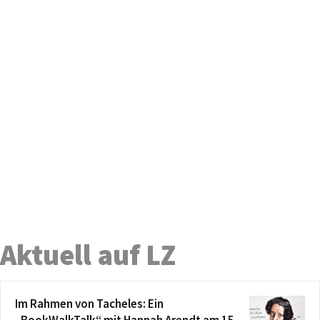
Aktuell auf LZ
Im Rahmen von Tacheles: Ein
„BookWalkTalk“ mit Hannah Arendt am 15.