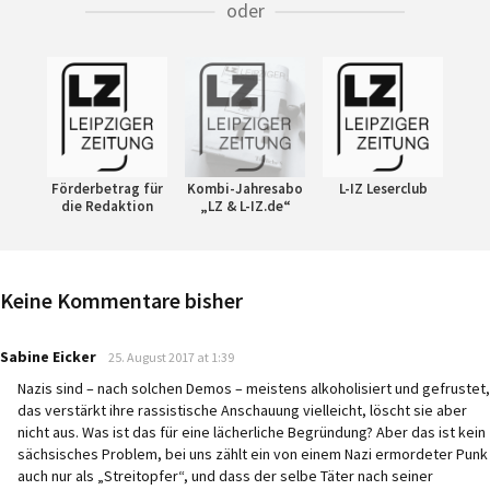
oder
Förderbetrag für
Kombi-Jahresabo
L-IZ Leserclub
die Redaktion
„LZ & L-IZ.de“
Keine Kommentare bisher
says:
Sabine Eicker
25. August 2017 at 1:39
Nazis sind – nach solchen Demos – meistens alkoholisiert und gefrustet,
das verstärkt ihre rassistische Anschauung vielleicht, löscht sie aber
nicht aus. Was ist das für eine lächerliche Begründung? Aber das ist kein
sächsisches Problem, bei uns zählt ein von einem Nazi ermordeter Punk
auch nur als „Streitopfer“, und dass der selbe Täter nach seiner