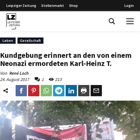
Leipziger Zeitung
Stellenmarkt
Shop
Login
Leipziger Zeitung
Leben
Gesellschaft
Kundgebung erinnert an den von einem
Neonazi ermordeten Karl-Heinz T.
Von
René Loch
24. August 2017
1
213