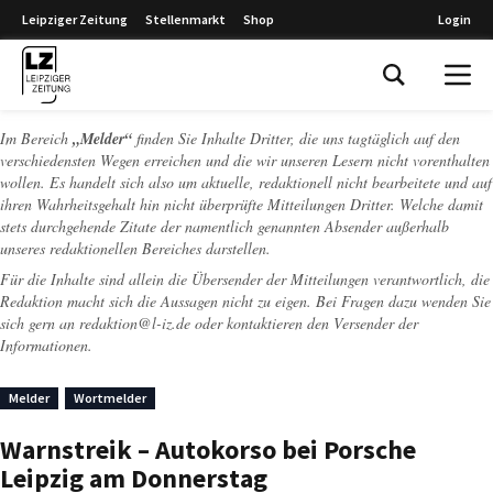
Leipziger Zeitung
Stellenmarkt
Shop
Login
Leipziger Zeitung
Im Bereich
„Melder“
finden Sie Inhalte Dritter, die uns tagtäglich auf den
verschiedensten Wegen erreichen und die wir unseren Lesern nicht vorenthalten
wollen. Es handelt sich also um aktuelle, redaktionell nicht bearbeitete und auf
ihren Wahrheitsgehalt hin nicht überprüfte Mitteilungen Dritter. Welche damit
stets durchgehende Zitate der namentlich genannten Absender außerhalb
unseres redaktionellen Bereiches darstellen.
Für die Inhalte sind allein die Übersender der Mitteilungen verantwortlich, die
Redaktion macht sich die Aussagen nicht zu eigen. Bei Fragen dazu wenden Sie
sich gern an
redaktion@l-iz.de
oder kontaktieren den Versender der
Informationen.
Melder
Wortmelder
Warnstreik – Autokorso bei Porsche
Leipzig am Donnerstag