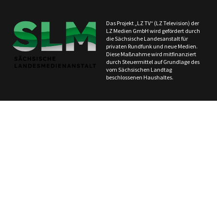
Das Projekt „LZ TV“ (LZ Television) der
LZ Medien GmbH wird gefördert durch
die Sächsische Landesanstalt für
privaten Rundfunk und neue Medien.
Diese Maßnahme wird mitfinanziert
durch Steuermittel auf Grundlage des
vom Sächsischen Landtag
beschlossenen Haushaltes.