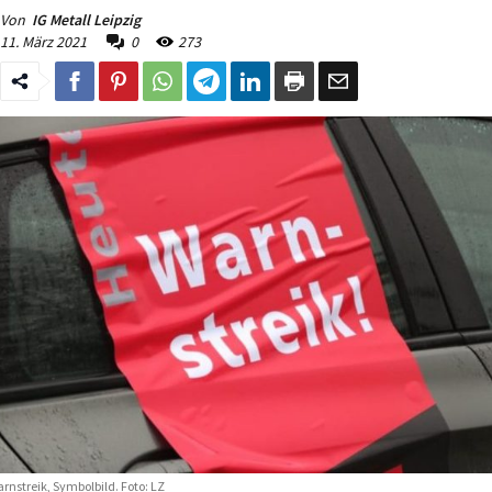
Von
IG Metall Leipzig
11. März 2021
0
273
rnstreik, Symbolbild. Foto: LZ