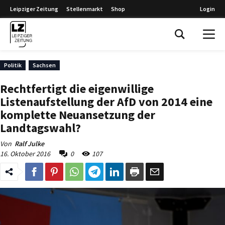
Leipziger Zeitung
Stellenmarkt
Shop
Login
Leipziger Zeitung
Politik
Sachsen
Rechtfertigt die eigenwillige
Listenaufstellung der AfD von 2014 eine
komplette Neuansetzung der
Landtagswahl?
Von
Ralf Julke
16. Oktober 2016
0
107