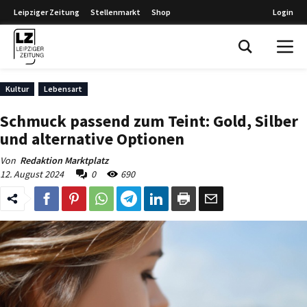
Leipziger Zeitung
Stellenmarkt
Shop
Login
Leipziger Zeitung
Kultur
Lebensart
Schmuck passend zum Teint: Gold, Silber
und alternative Optionen
Von
Redaktion Marktplatz
12. August 2024
0
690