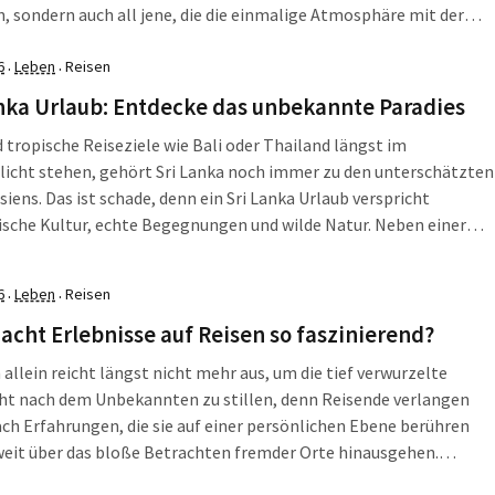
, sondern auch all jene, die die einmalige Atmosphäre mit der
ng der atemberaubenden Natur verbinden möchten. Von den
enden Metropolen Toronto und Vancouver bis zur […]
6
Leben
Reisen
·
·
nka Urlaub: Entdecke das unbekannte Paradies
tropische Reiseziele wie Bali oder Thailand längst im
icht stehen, gehört Sri Lanka noch immer zu den unterschätzten
siens. Das ist schade, denn ein Sri Lanka Urlaub verspricht
sche Kultur, echte Begegnungen und wilde Natur. Neben einer
ften Landschaft mit Plantagen, Stränden und Tempeln dürfen
ucher über eine außergewöhnliche Herzlichkeit freuen – […]
6
Leben
Reisen
·
·
cht Erlebnisse auf Reisen so faszinierend?
allein reicht längst nicht mehr aus, um die tief verwurzelte
ht nach dem Unbekannten zu stillen, denn Reisende verlangen
ch Erfahrungen, die sie auf einer persönlichen Ebene berühren
weit über das bloße Betrachten fremder Orte hinausgehen.
e in Deutschland suchen im Jahr 2026 verstärkt nach Momenten,