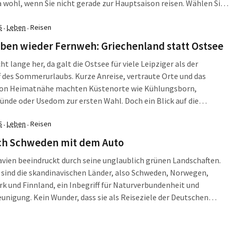
a wohl, wenn Sie nicht gerade zur Hauptsaison reisen. Wählen Sie
sen eher das späte Frühjahr oder die Monate Mai und Juni, um der
Sommerhitze zu entgehen. […]
5
Leben
Reisen
·
·
aben wieder Fernweh: Griechenland statt Ostsee
ht lange her, da galt die Ostsee für viele Leipziger als der
f des Sommerurlaubs. Kurze Anreise, vertraute Orte und das
von Heimatnähe machten Küstenorte wie Kühlungsborn,
de oder Usedom zur ersten Wahl. Doch ein Blick auf die
n Buchungstrends zeigt, dass nach dem Pandemietief das
5
Leben
Reisen
·
·
 wieder wächst. Reiseportale verzeichnen ein wachsendes […]
ch Schweden mit dem Auto
vien beeindruckt durch seine unglaublich grünen Landschaften.
e sind die skandinavischen Länder, also Schweden, Norwegen,
 und Finnland, ein Inbegriff für Naturverbundenheit und
unigung. Kein Wunder, dass sie als Reiseziele der Deutschen
liebter werden. Besonders Schweden steht auf der Bucket List
eipziger ganz oben. Um möglichst umfassend das Land zu