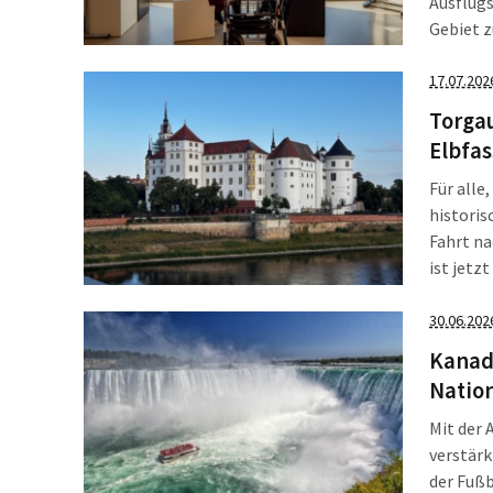
Ausflugs
Gebiet z
Menschen
Herbst 
17.07.202
Torgau
Elbfas
Für alle
historis
Fahrt na
ist jetz
Elbseite
30.06.202
Kanad
Natio
Mit der 
verstärk
der Fußb