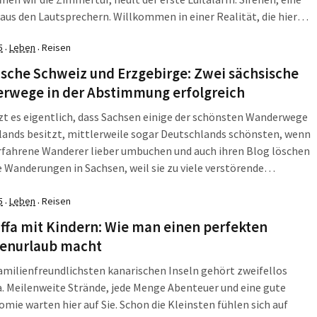
us den Lautsprechern. Willkommen in einer Realität, die hier
i Jahren den Alltag bestimmt. Wir sind die erste […]
5
Leben
Reisen
·
·
sche Schweiz und Erzgebirge: Zwei sächsische
rwege in der Abstimmung erfolgreich
t es eigentlich, dass Sachsen einige der schönsten Wanderwege
ands besitzt, mittlerweile sogar Deutschlands schönsten, wenn
rfahrene Wanderer lieber umbuchen und auch ihren Blog löschen
e Wanderungen in Sachsen, weil sie zu viele verstörende
ngen mit Eingeborenen hatten, die ihnen mit Aggression und
örungstheorien begegneten? Haben die Sachsen ihre
5
Leben
Reisen
·
·
ndschaft verlernt? Und […]
ffa mit Kindern: Wie man einen perfekten
ienurlaub macht
amilienfreundlichsten kanarischen Inseln gehört zweifellos
a. Meilenweite Strände, jede Menge Abenteuer und eine gute
mie warten hier auf Sie. Schon die Kleinsten fühlen sich auf