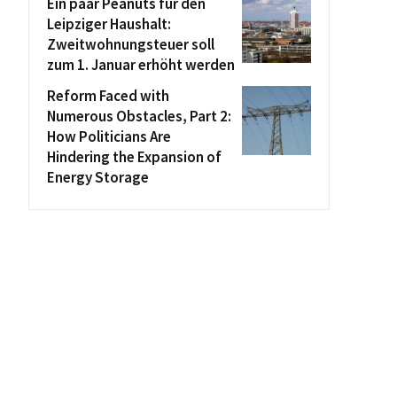
Ein paar Peanuts für den
Leipziger Haushalt:
Zweitwohnungsteuer soll
zum 1. Januar erhöht werden
Reform Faced with
Numerous Obstacles, Part 2:
How Politicians Are
Hindering the Expansion of
Energy Storage