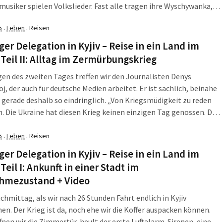
usiker spielen Volkslieder. Fast alle tragen ihre Wyschywanka,
itionelle Bluse mit kunstvoll gestickten Mustern. Es wirkt
5
Leben
Reisen
·
·
sen, als sei dieser Tag für viele ein kurzes Aufatmen und […]
ger Delegation in Kyjiv – Reise in ein Land im
 Teil II: Alltag im Zermürbungskrieg
n des zweiten Tages treffen wir den Journalisten Denys
j, der auch für deutsche Medien arbeitet. Er ist sachlich, beinahe
 gerade deshalb so eindringlich. „Von Kriegsmüdigkeit zu reden
ch. Die Ukraine hat diesen Krieg keinen einzigen Tag genossen. Das
e Auseinandersetzung mit klaren Etappen. Es ist ein
ungskrieg. Er wird […]
5
Leben
Reisen
·
·
ger Delegation in Kyjiv – Reise in ein Land im
 Teil I: Ankunft in einer Stadt im
hmezustand + Video
achmittag, als wir nach 26 Stunden Fahrt endlich in Kyjiv
. Der Krieg ist da, noch ehe wir die Koffer auspacken können.
nen wir die Zimmertür, heult der erste Luftalarm. Sirenen, eine