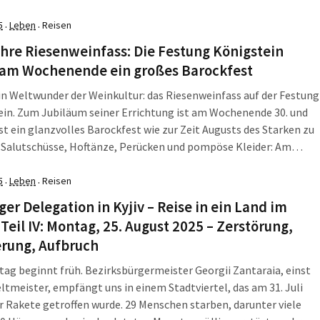
r die Haut gehen […]
5
Leben
Reisen
·
·
hre Riesenweinfass: Die Festung Königstein
t am Wochenende ein großes Barockfest
in Weltwunder der Weinkultur: das Riesenweinfass auf der Festung
in. Zum Jubiläum seiner Errichtung ist am Wochenende 30. und
st ein glanzvolles Barockfest wie zur Zeit Augusts des Starken zu
 Salutschüsse, Hoftänze, Perücken und pompöse Kleider: Am
nde holt die Festung Königstein das Lebensgefühl des Barock
historische Wehranlage in […]
5
Leben
Reisen
·
·
ger Delegation in Kyjiv – Reise in ein Land im
 Teil IV: Montag, 25. August 2025 – Zerstörung,
erung, Aufbruch
ag beginnt früh. Bezirksbürgermeister Georgii Zantaraia, einst
tmeister, empfängt uns in einem Stadtviertel, das am 31. Juli
r Rakete getroffen wurde. 29 Menschen starben, darunter viele