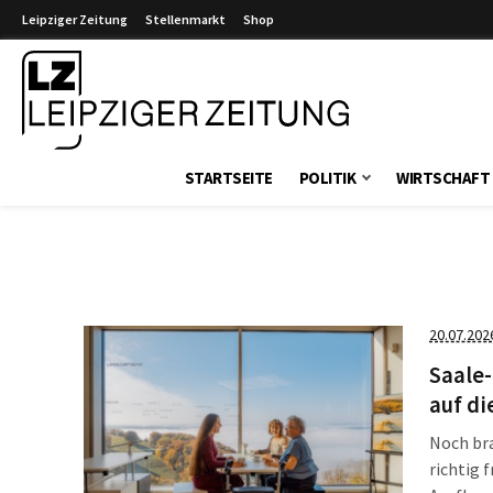
Leipziger Zeitung
Stellenmarkt
Shop
Leipziger Zeitung
STARTSEITE
POLITIK
WIRTSCHAFT
20.07.202
Saale-
auf d
Noch bra
richtig 