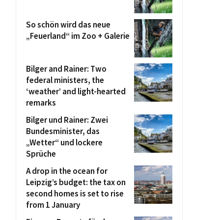
So schön wird das neue
„Feuerland“ im Zoo + Galerie
Bilger and Rainer: Two
federal ministers, the
‘weather’ and light-hearted
remarks
Bilger und Rainer: Zwei
Bundesminister, das
„Wetter“ und lockere
Sprüche
A drop in the ocean for
Leipzig’s budget: the tax on
second homes is set to rise
from 1 January