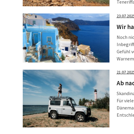
Teneriff
stattdes
großen 
23.07.202
Wir h
Noch nic
Inbegrif
Gefühl 
Warnemün
aktuelle
21.07.202
Fernweh
Ab na
Skandina
Für viel
Dänemark
Entschle
immer be
vieler L