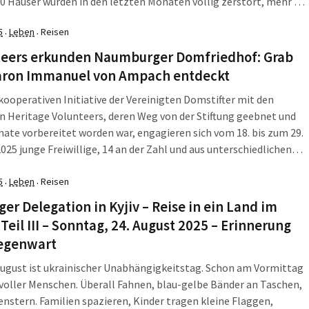
30 Häuser wurden in den letzten Monaten völlig zerstört, mehr als
hädigt. Vor den Ruinen Plüschtiere, Kerzen und wieder Fotos,
5
Leben
Reisen
·
·
on Ermordeten. „Es war […]
teers erkunden Naumburger Domfriedhof: Grab
aron Immanuel von Ampach entdeckt
 kooperativen Initiative der Vereinigten Domstifter mit den
 Heritage Volunteers, deren Weg von der Stiftung geebnet und
ate vorbereitet worden war, engagieren sich vom 18. bis zum 29.
025 junge Freiwillige, 14 an der Zahl und aus unterschiedlichen
, am Naumburger Dom. Ziel des Projektes ist die Dokumentation
ellen Zustands […]
5
Leben
Reisen
·
·
ger Delegation in Kyjiv – Reise in ein Land im
 Teil III – Sonntag, 24. August 2025 – Erinnerung
egenwart
August ist ukrainischer Unabhängigkeitstag. Schon am Vormittag
v voller Menschen. Überall Fahnen, blau-gelbe Bänder an Taschen,
enstern. Familien spazieren, Kinder tragen kleine Flaggen,