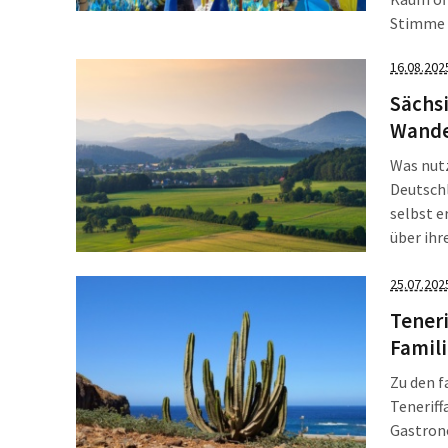
Stimme a
seit dre
16.08.202
Sächsi
Wande
Was nutz
Deutschl
selbst e
über ihr
Begegnu
Verschw
25.07.202
Gastfreu
Teneri
Famil
Zu den f
Teneriff
Gastrono