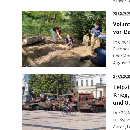
Kinder. 
160 besc
28.08.202
Fotos v
Volun
von B
In einer
European
über Mon
August 2
Ländern
des aktu
27.08.202
Leipzi
Krieg,
und G
Der 24. 
ist Kyji
Autos, F