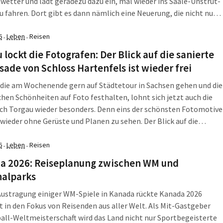
wetter und lädt geradezu dazu ein, mal wieder ins Saale-Unstrut-
u fahren. Dort gibt es dann nämlich eine Neuerung, die nicht nur
 mit Mobilitätseinschränkungen gefallen dürfte. Denn in diesem
bekommt Deutschland seine erste […]
6
Leben
Reisen
·
·
 lockt die Fotografen: Der Blick auf die sanierte
sade von Schloss Hartenfels ist wieder frei
, die am Wochenende gern auf Städtetour in Sachsen gehen und die
chen Schönheiten auf Foto festhalten, lohnt sich jetzt auch die
ch Torgau wieder besonders. Denn eins der schönsten Fotomotive
t wieder ohne Gerüste und Planen zu sehen. Der Blick auf die
 von Schloss Hartenfels ist wieder frei, teilt das […]
6
Leben
Reisen
·
·
a 2026: Reiseplanung zwischen WM und
nalparks
Austragung einiger WM-Spiele in Kanada rückte Kanada 2026
t in den Fokus von Reisenden aus aller Welt. Als Mit-Gastgeber
all-Weltmeisterschaft wird das Land nicht nur Sportbegeisterte