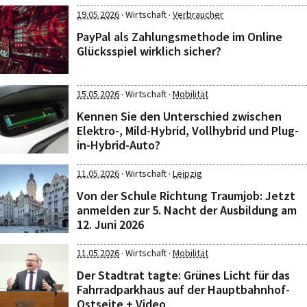
·
·
19.05.2026
Wirtschaft
Verbraucher
PayPal als Zahlungsmethode im Online
Glücksspiel wirklich sicher?
·
·
15.05.2026
Wirtschaft
Mobilität
Kennen Sie den Unterschied zwischen
Elektro-, Mild-Hybrid, Vollhybrid und Plug-
in-Hybrid-Auto?
·
·
11.05.2026
Wirtschaft
Leipzig
Von der Schule Richtung Traumjob: Jetzt
anmelden zur 5. Nacht der Ausbildung am
12. Juni 2026
·
·
11.05.2026
Wirtschaft
Mobilität
Der Stadtrat tagte: Grünes Licht für das
Fahrradparkhaus auf der Hauptbahnhof-
Ostseite + Video