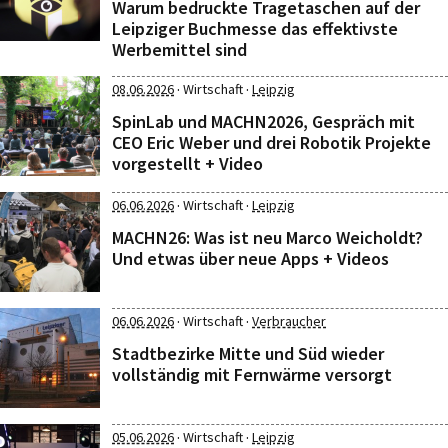
Warum bedruckte Tragetaschen auf der
Leipziger Buchmesse das effektivste
Werbemittel sind
·
·
08.06.2026
Wirtschaft
Leipzig
SpinLab und MACHN2026, Gespräch mit
CEO Eric Weber und drei Robotik Projekte
vorgestellt + Video
·
·
06.06.2026
Wirtschaft
Leipzig
MACHN26: Was ist neu Marco Weicholdt?
Und etwas über neue Apps + Videos
·
·
06.06.2026
Wirtschaft
Verbraucher
Stadtbezirke Mitte und Süd wieder
vollständig mit Fernwärme versorgt
·
·
05.06.2026
Wirtschaft
Leipzig