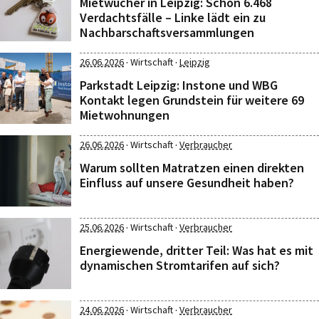
Mietwucher in Leipzig: Schon 6.468
Verdachtsfälle – Linke lädt ein zu
Nachbarschaftsversammlungen
·
·
26.06.2026
Wirtschaft
Leipzig
Parkstadt Leipzig: Instone und WBG
Kontakt legen Grundstein für weitere 69
Mietwohnungen
·
·
26.06.2026
Wirtschaft
Verbraucher
Warum sollten Matratzen einen direkten
Einfluss auf unsere Gesundheit haben?
·
·
25.06.2026
Wirtschaft
Verbraucher
Energiewende, dritter Teil: Was hat es mit
dynamischen Stromtarifen auf sich?
·
·
24.06.2026
Wirtschaft
Verbraucher