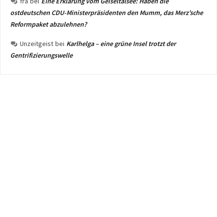
fra
bei
Eine Erklärung vom Geiseltalsee: Haben die
ostdeutschen CDU-Ministerpräsidenten den Mumm, das Merz’sche
Reformpaket abzulehnen?
Unzeitgeist
bei
Karlhelga – eine grüne Insel trotzt der
Gentrifizierungswelle