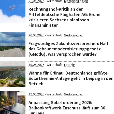
·
·
21.06.2026
Wirtschaft
Metropolregion
Rechnungshof-Kritik an der
Mitteldeutsche Flughafen AG: Grüne
kritisieren Sachsens planlosen
Finanzminister
·
·
20.06.2026
Wirtschaft
Verbraucher
Fragwürdiges Zukunftsversprechen: Hält
das Gebäudemodernisierungsgesetz
(GModG), was versprochen wurde?
·
·
19.06.2026
Wirtschaft
Leipzig
Wärme für Grünau: Deutschlands größte
Solarthermie-Anlage geht in Leipzig in den
Betrieb
·
·
19.06.2026
Wirtschaft
Verbraucher
Anpassung Solarförderung 2026:
Balkonkraftwerk-Zuschuss läuft zum 30.
Juni aus