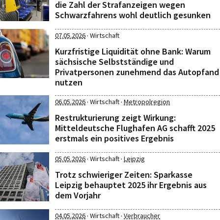
die Zahl der Strafanzeigen wegen
Schwarzfahrens wohl deutlich gesunken
·
07.05.2026
Wirtschaft
Kurzfristige Liquidität ohne Bank: Warum
sächsische Selbstständige und
Privatpersonen zunehmend das Autopfand
nutzen
·
·
06.05.2026
Wirtschaft
Metropolregion
Restrukturierung zeigt Wirkung:
Mitteldeutsche Flughafen AG schafft 2025
erstmals ein positives Ergebnis
·
·
05.05.2026
Wirtschaft
Leipzig
Trotz schwieriger Zeiten: Sparkasse
Leipzig behauptet 2025 ihr Ergebnis aus
dem Vorjahr
·
·
04.05.2026
Wirtschaft
Verbraucher