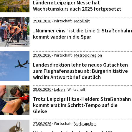
Ländern: Leipziger Messe hat
Wachstumskurs auch 2025 fortgesetzt
·
·
29.06.2026
Wirtschaft
Mobilität
„Nummer eins“ ist die Linie 1: Straßenbahn
kommt wieder in die Spur
·
·
29.06.2026
Wirtschaft
Metropolregion
Landesdirektion lehnte neues Gutachten
zum Flughafenausbau ab: Bürgerinitiative
wird im Antwortbrief deutlich
·
·
28.06.2026
Leben
Wirtschaft
Trotz Leipzigs Hitze-Helden: Straßenbahn
kommt erst im Schritt-Tempo auf die
Gleise
·
·
27.06.2026
Wirtschaft
Verbraucher