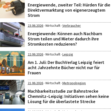
Energiewende, zweiter Teil: Hürden für die
Direktvermarktung von eigenerzeugtem
Strom
·
·
23.06.2026
Wirtschaft
Verbraucher
Energiewende: Können auch Nachbarn
Strom teilen und Mieter dadurch ihre
Stromkosten reduzieren?
·
·
22.06.2026
Wirtschaft
Leipzig
Am 1. Juli: Der BuchVerlag Leipzig feiert
acht Jahrzehnte Bücher nicht nur für
Frauen
·
·
21.06.2026
Wirtschaft
Metropolregion
Machbarkeitsstudie zur Bahnstrecke
Chemnitz–Leipzig: Initiativen sehen keine
Lösung für die überlastete Strecke