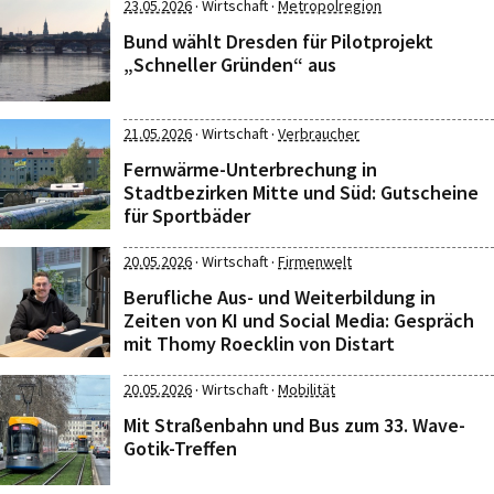
·
·
23.05.2026
Wirtschaft
Metropolregion
Bund wählt Dresden für Pilotprojekt
„Schneller Gründen“ aus
·
·
21.05.2026
Wirtschaft
Verbraucher
Fernwärme-Unterbrechung in
Stadtbezirken Mitte und Süd: Gutscheine
für Sportbäder
·
·
20.05.2026
Wirtschaft
Firmenwelt
Berufliche Aus- und Weiterbildung in
Zeiten von KI und Social Media: Gespräch
mit Thomy Roecklin von Distart
·
·
20.05.2026
Wirtschaft
Mobilität
Mit Straßenbahn und Bus zum 33. Wave-
Gotik-Treffen