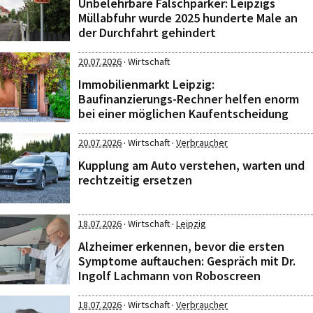
Unbelehrbare Falschparker: Leipzigs
Müllabfuhr wurde 2025 hunderte Male an
der Durchfahrt gehindert
·
20.07.2026
Wirtschaft
Immobilienmarkt Leipzig:
Baufinanzierungs-Rechner helfen enorm
bei einer möglichen Kaufentscheidung
·
·
20.07.2026
Wirtschaft
Verbraucher
Kupplung am Auto verstehen, warten und
rechtzeitig ersetzen
·
·
18.07.2026
Wirtschaft
Leipzig
Alzheimer erkennen, bevor die ersten
Symptome auftauchen: Gespräch mit Dr.
Ingolf Lachmann von Roboscreen
·
·
18.07.2026
Wirtschaft
Verbraucher