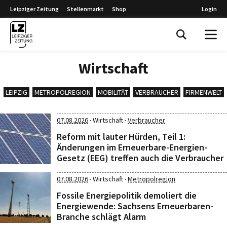
Leipziger Zeitung
Stellenmarkt
Shop
Login
Leipziger Zeitung
Wirtschaft
LEIPZIG
METROPOLREGION
MOBILITÄT
VERBRAUCHER
FIRMENWELT
·
·
07.08.2026
Wirtschaft
Verbraucher
Reform mit lauter Hürden, Teil 1:
Änderungen im Erneuerbare-Energien-
Gesetz (EEG) treffen auch die Verbraucher
·
·
07.08.2026
Wirtschaft
Metropolregion
Fossile Energiepolitik demoliert die
Energiewende: Sachsens Erneuerbaren-
Branche schlägt Alarm