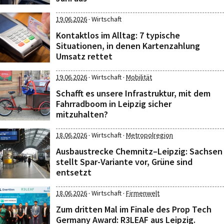
·
19.06.2026
Wirtschaft
Kontaktlos im Alltag: 7 typische
Situationen, in denen Kartenzahlung
Umsatz rettet
·
·
19.06.2026
Wirtschaft
Mobilität
Schafft es unsere Infrastruktur, mit dem
Fahrradboom in Leipzig sicher
mitzuhalten?
·
·
18.06.2026
Wirtschaft
Metropolregion
Ausbaustrecke Chemnitz–Leipzig: Sachsen
stellt Spar-Variante vor, Grüne sind
entsetzt
·
·
18.06.2026
Wirtschaft
Firmenwelt
Zum dritten Mal im Finale des Prop Tech
Germany Award: R3LEAF aus Leipzig.