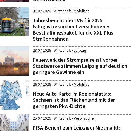
·
·
31.07.2026
Wirtschaft
Mobilität
Jahresbericht der LVB für 2025:
Fahrgastrekord und verschobenes
Beschaffungspaket für die XXL-Plus-
Straßenbahnen
·
·
28.07.2026
Wirtschaft
Leipzig
Feuerwerk der Strompreise ist vorbei:
Stadtwerke stimmen Leipzig auf deutlich
geringere Gewinne ein
·
·
26.07.2026
Wirtschaft
Mobilität
Neue Auto-Karte im Regionalatlas:
Sachsen ist das Flächenland mit der
geringsten Pkw-Dichte
·
·
25.07.2026
Wirtschaft
Verbraucher
PISA-Bericht zum Leipziger Mietmarkt: