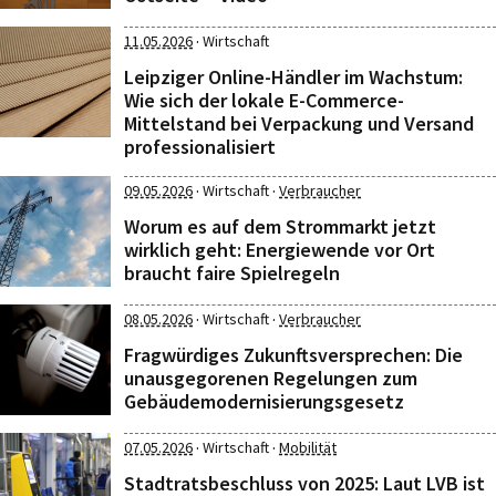
·
11.05.2026
Wirtschaft
Leipziger Online-Händler im Wachstum:
Wie sich der lokale E-Commerce-
Mittelstand bei Verpackung und Versand
professionalisiert
·
·
09.05.2026
Wirtschaft
Verbraucher
Worum es auf dem Strommarkt jetzt
wirklich geht: Energiewende vor Ort
braucht faire Spielregeln
·
·
08.05.2026
Wirtschaft
Verbraucher
Fragwürdiges Zukunftsversprechen: Die
unausgegorenen Regelungen zum
Gebäudemodernisierungsgesetz
·
·
07.05.2026
Wirtschaft
Mobilität
Stadtratsbeschluss von 2025: Laut LVB ist