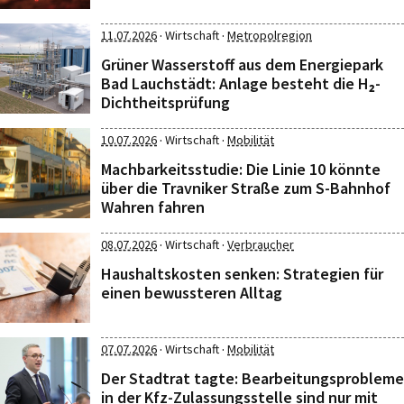
·
·
11.07.2026
Wirtschaft
Metropolregion
Grüner Wasserstoff aus dem Energiepark
Bad Lauchstädt: Anlage besteht die H₂-
Dichtheitsprüfung
·
·
10.07.2026
Wirtschaft
Mobilität
Machbarkeitsstudie: Die Linie 10 könnte
über die Travniker Straße zum S-Bahnhof
Wahren fahren
·
·
08.07.2026
Wirtschaft
Verbraucher
Haushaltskosten senken: Strategien für
einen bewussteren Alltag
·
·
07.07.2026
Wirtschaft
Mobilität
Der Stadtrat tagte: Bearbeitungsprobleme
in der Kfz-Zulassungsstelle sind nur mit