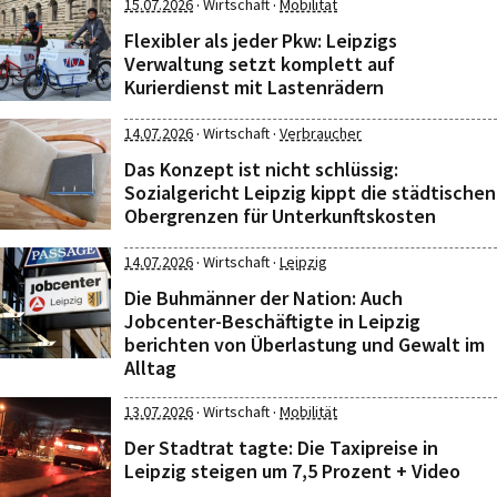
·
·
15.07.2026
Wirtschaft
Mobilität
Flexibler als jeder Pkw: Leipzigs
Verwaltung setzt komplett auf
Kurierdienst mit Lastenrädern
·
·
14.07.2026
Wirtschaft
Verbraucher
Das Konzept ist nicht schlüssig:
Sozialgericht Leipzig kippt die städtischen
Obergrenzen für Unterkunftskosten
·
·
14.07.2026
Wirtschaft
Leipzig
Die Buhmänner der Nation: Auch
Jobcenter-Beschäftigte in Leipzig
berichten von Überlastung und Gewalt im
Alltag
·
·
13.07.2026
Wirtschaft
Mobilität
Der Stadtrat tagte: Die Taxipreise in
Leipzig steigen um 7,5 Prozent + Video