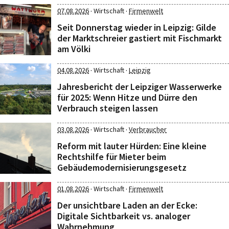
·
·
07.08.2026
Wirtschaft
Firmenwelt
Seit Donnerstag wieder in Leipzig: Gilde
der Marktschreier gastiert mit Fischmarkt
am Völki
·
·
04.08.2026
Wirtschaft
Leipzig
Jahresbericht der Leipziger Wasserwerke
für 2025: Wenn Hitze und Dürre den
Verbrauch steigen lassen
·
·
03.08.2026
Wirtschaft
Verbraucher
Reform mit lauter Hürden: Eine kleine
Rechtshilfe für Mieter beim
Gebäudemodernisierungsgesetz
·
·
01.08.2026
Wirtschaft
Firmenwelt
Der unsichtbare Laden an der Ecke:
Digitale Sichtbarkeit vs. analoger
Wahrnehmung