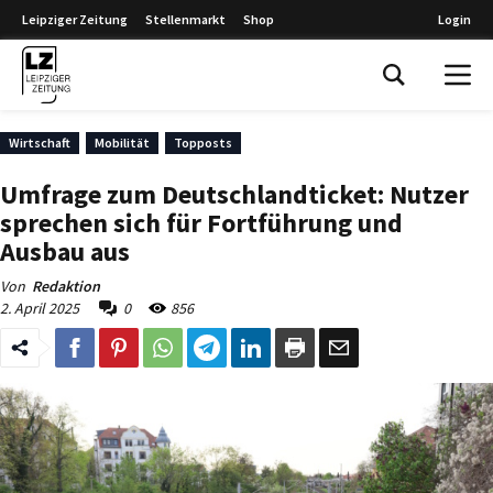
Leipziger Zeitung
Stellenmarkt
Shop
Login
Leipziger Zeitung
Wirtschaft
Mobilität
Topposts
Umfrage zum Deutschlandticket: Nutzer
sprechen sich für Fortführung und
Ausbau aus
Von
Redaktion
2. April 2025
0
856