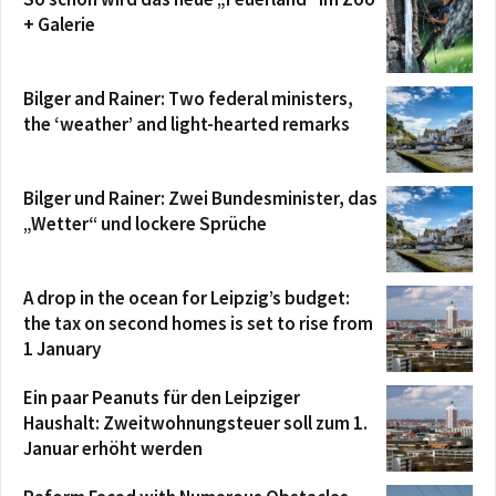
+ Galerie
Bilger and Rainer: Two federal ministers,
the ‘weather’ and light-hearted remarks
Bilger und Rainer: Zwei Bundesminister, das
„Wetter“ und lockere Sprüche
A drop in the ocean for Leipzig’s budget:
the tax on second homes is set to rise from
1 January
Ein paar Peanuts für den Leipziger
Haushalt: Zweitwohnungsteuer soll zum 1.
Januar erhöht werden