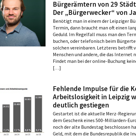
Bürgerämtern von 29 Städt
Leibniz-Gymnasium 
des Schulgebäudes
Der „Bürgerwecker“ von Ja
Sanierung, Belegun
00:10:00
Räume
Benötigt man in einem der Leipziger B
Termin, dann braucht man oft einen lan
Geduld. Im Regelfall muss man den Ter
buchen, oder telefonisch beim Bürgerte
solchen vereinbaren. Letzteres betrifft 
Menschen und andere, die das Internet n
Findet man bei der online-Buchung kein
[…]
Fehlende Impulse für die K
Arbeitslosigkeit in Leipzig 
deutlich gestiegen
Gestartet ist die aktuelle Merz-Regieru
dem Geschenk eines 500-Milliarden-Euro
noch der alte Bundestag beschlossen ha
Geld, mit dem die Bundesrepublik die In