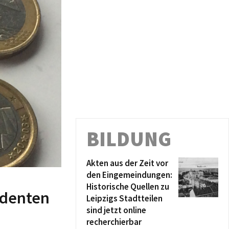
a Münch
 Therese
ms in den
ung für
e Arbeit
nis gegen
t:
BILDUNG
t:
Akten aus der Zeit vor
rdnung
entgelte
den Eingemeindungen:
kehr mit
Historische Quellen zu
: 1.
rbereich
identen
ng der
Leipzigs Stadtteilen
sind jetzt online
t:
recherchierbar
ismus der