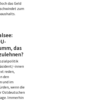
Doch das Geld
erschwindet zum
haushalts.
alsee:
DU-
Mumm, das
zulehnen?
ozialpolitik
äsident/-innen
xt reden,
en den
n und im
ürden, wenn die
er Ostdeutschen
Frage. Immerhin