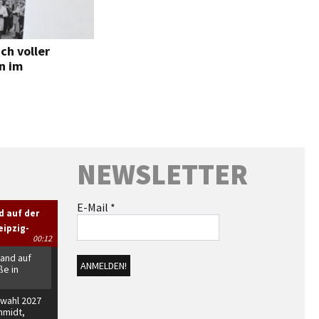
ch voller
n im
NEWSLETTER
E-Mail
*
d auf der
eipzig-
00:12
rand auf
ße in
wahl 2027
hmidt,