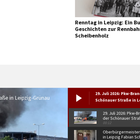
Renntag in Leipzig: Ein Bu
Geschichten zur Rennbah
Scheibenholz
29. Juli 2026: Pkw-Bran
aße in Leipzig-Grünau
Schönauer Straße in L
Grünau
29. Juli 2026: Pkw-B
der Schönauer Stra
Leipzig-Grünau
00:12
Oberbürgermeister
in Leipzig Fabian Sc