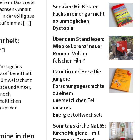
gehen? Das treibt
:
Sneaker: Mit Kirsten
imierung
Sachsen-Anhalt
t:
Fuchs in einer gar nicht
n der völlig aus
ang mit
so unmöglichen
m
 auf einmal […]
en-
Dystopie
t:
sgesetz
ag
Über dem Stand lesen:
rheit:
fer von
g
Wiebke Lorenz‘ neuer
en
t:
Roman „Voll im
aben von
falschen Film“
den
Vorlage ins
t:
Leipzig
Carnitin und Herz: Die
toff bereithält.
iebene
euge der
jüngere
em Umweltschutz
zig
Forschungsgeschichte
nate und Ämter,
t:
halbes
zu einem
 noch
unersetzlichen Teil
haftlichen
g
t: Wie
unseres
h um den
er Jugend?
Energiestoffwechsels
t: Endlich
Sonntagskirche № 165:
satz der
Kirche Müglenz – mit
mine in den