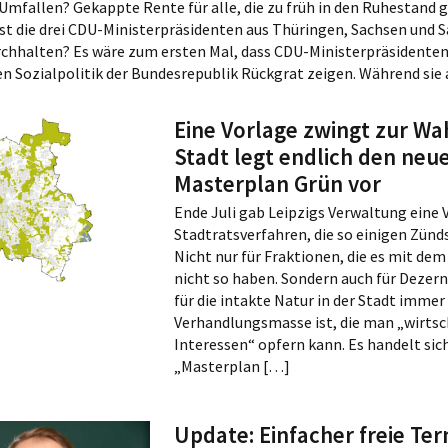
Umfallen? Gekappte Rente für alle, die zu früh in den Ruhestand 
Stadt Leipzig 2027ff
00:26:26
Evaluation und Opt
bst die drei CDU-Ministerpräsidenten aus Thüringen, Sachsen und 
Am 2. Juli im Stadtra
des Prozesses
rchhalten? Es wäre zum ersten Mal, dass CDU-Ministerpräsidenten i
Verfahren zum Umg
Leistungen aus de
00:07:46
n Sozialpolitik der Bundesrepublik Rückgrat zeigen. Während sie
Erneuerbare-Energi
Am 2. Juli im Stadtra
Ertragsbeteiligung
Gestaltungsvorschl
Eine Vorlage zwingt zur Wah
Gedenken an die Op
00:16:09
Femiziden in Leipzi
Stadt legt endlich den neu
Am 2. Juli im Stadtra
Auswirkungen der
Masterplan Grün vor
übertragenen Aufg
00:03:49
Bund und Land auf 
Ende Juli gab Leipzigs Verwaltung eine 
Am 2. Juli im Stadtra
Haushalt der Stadt 
Stadtratsverfahren, die so einigen Zünds
Wasserstoffangetr
Abfallsammelfahrz
00:04:56
Nicht nur für Fraktionen, die es mit d
Stadtreinigung Leip
nicht so haben. Sondern auch für Dezer
Am 2. Juli im Stadtra
Zwischenfazit: ein 
für die intakte Natur in der Stadt immer
Jahr neue
00:03:22
Verhandlungsmasse ist, die man „wirtsc
Hundesteuersatzun
Am 2. Juli im Stadtra
Interessen“ opfern kann. Es handelt sic
weiter beim Kino d
„Masterplan […]
00:12:00
Am 1. Juli im Stadtra
Alternativen zum Er
Update: Einfacher freie Ter
agra-Brücke planen
00:41:12