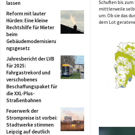
Schuften bis zum 
lassen
mittlerweile sel
Reform mit lauter
um. Ob sie das du
Hürden: Eine kleine
dem Lot geratene
Rechtshilfe für Mieter
beim
Gebäudemodernisieru
ngsgesetz
Jahresbericht der LVB
für 2025:
Fahrgastrekord und
verschobenes
Beschaffungspaket für
die XXL-Plus-
Straßenbahnen
Feuerwerk der
Strompreise ist vorbei:
Stadtwerke stimmen
Leipzig auf deutlich