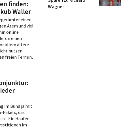
Spuren zu Richard
en finden:
– Zustand
Wagner
 und
kub Waller
g der
ürgerämter einen
gen Atem und viel
min online
lefon einen
vor allem ältere
icht nutzen.
en freien Termin,
onjunktur:
wieder
ng im Bund ja mit
-Pakets, das
tte. Ein Haufen
vestitionen im