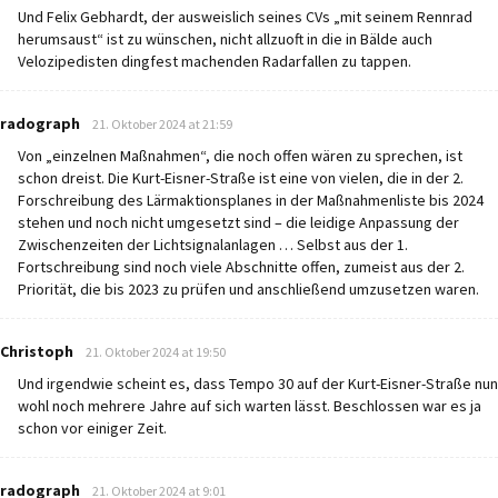
Und Felix Gebhardt, der ausweislich seines CVs „mit seinem Rennrad
herumsaust“ ist zu wünschen, nicht allzuoft in die in Bälde auch
Velozipedisten dingfest machenden Radarfallen zu tappen.
says:
radograph
21. Oktober 2024 at 21:59
Von „einzelnen Maßnahmen“, die noch offen wären zu sprechen, ist
schon dreist. Die Kurt-Eisner-Straße ist eine von vielen, die in der 2.
Forschreibung des Lärmaktionsplanes in der Maßnahmenliste bis 2024
stehen und noch nicht umgesetzt sind – die leidige Anpassung der
Zwischenzeiten der Lichtsignalanlagen … Selbst aus der 1.
Fortschreibung sind noch viele Abschnitte offen, zumeist aus der 2.
Priorität, die bis 2023 zu prüfen und anschließend umzusetzen waren.
says:
Christoph
21. Oktober 2024 at 19:50
Und irgendwie scheint es, dass Tempo 30 auf der Kurt-Eisner-Straße nun
wohl noch mehrere Jahre auf sich warten lässt. Beschlossen war es ja
schon vor einiger Zeit.
says:
radograph
21. Oktober 2024 at 9:01