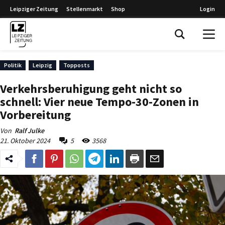
Leipziger Zeitung
Stellenmarkt
Shop
Login
Leipziger Zeitung
Politik
Leipzig
Topposts
Verkehrsberuhigung geht nicht so
schnell: Vier neue Tempo-30-Zonen in
Vorbereitung
Von
Ralf Julke
21. Oktober 2024
5
3568