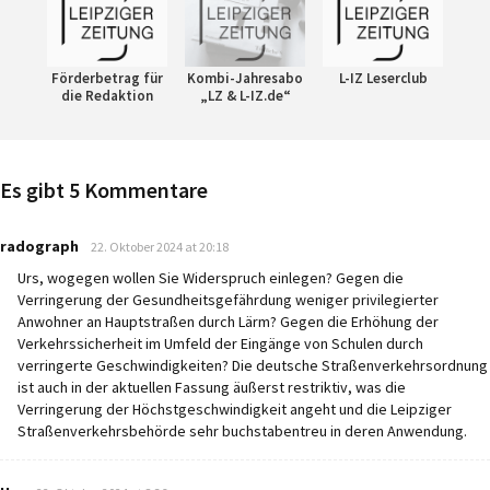
Förderbetrag für
Kombi-Jahresabo
L-IZ Leserclub
die Redaktion
„LZ & L-IZ.de“
Es gibt 5 Kommentare
says:
radograph
22. Oktober 2024 at 20:18
Urs, wogegen wollen Sie Widerspruch einlegen? Gegen die
Verringerung der Gesundheitsgefährdung weniger privilegierter
Anwohner an Hauptstraßen durch Lärm? Gegen die Erhöhung der
Verkehrssicherheit im Umfeld der Eingänge von Schulen durch
verringerte Geschwindigkeiten? Die deutsche Straßenverkehrsordnung
ist auch in der aktuellen Fassung äußerst restriktiv, was die
Verringerung der Höchstgeschwindigkeit angeht und die Leipziger
Straßenverkehrsbehörde sehr buchstabentreu in deren Anwendung.
says: