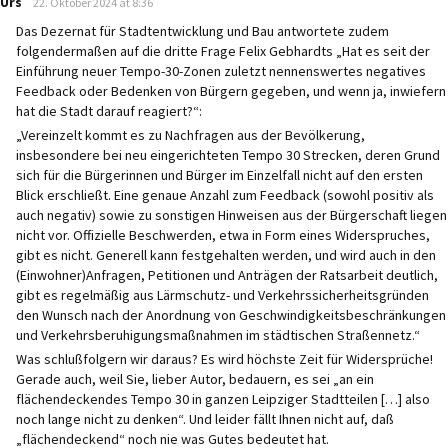
Urs
22. Oktober 2024 at 8:36
Das Dezernat für Stadtentwicklung und Bau antwortete zudem
folgendermaßen auf die dritte Frage Felix Gebhardts „Hat es seit der
Einführung neuer Tempo-30-Zonen zuletzt nennenswertes negatives
Feedback oder Bedenken von Bürgern gegeben, und wenn ja, inwiefern
hat die Stadt darauf reagiert?“:
„Vereinzelt kommt es zu Nachfragen aus der Bevölkerung,
insbesondere bei neu eingerichteten Tempo 30 Strecken, deren Grund
sich für die Bürgerinnen und Bürger im Einzelfall nicht auf den ersten
Blick erschließt. Eine genaue Anzahl zum Feedback (sowohl positiv als
auch negativ) sowie zu sonstigen Hinweisen aus der Bürgerschaft liegen
nicht vor. Offizielle Beschwerden, etwa in Form eines Widerspruches,
gibt es nicht. Generell kann festgehalten werden, und wird auch in den
(Einwohner)Anfragen, Petitionen und Anträgen der Ratsarbeit deutlich,
gibt es regelmäßig aus Lärmschutz- und Verkehrssicherheitsgründen
den Wunsch nach der Anordnung von Geschwindigkeitsbeschränkungen
und Verkehrsberuhigungsmaßnahmen im städtischen Straßennetz.“
Was schlußfolgern wir daraus? Es wird höchste Zeit für Widersprüche!
Gerade auch, weil Sie, lieber Autor, bedauern, es sei „an ein
flächendeckendes Tempo 30 in ganzen Leipziger Stadtteilen […] also
noch lange nicht zu denken“. Und leider fällt Ihnen nicht auf, daß
„flächendeckend“ noch nie was Gutes bedeutet hat.