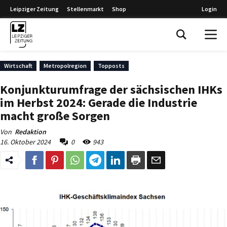
Leipziger Zeitung
Stellenmarkt
Shop
Login
Leipziger Zeitung
Wirtschaft
Metropolregion
Topposts
Konjunkturumfrage der sächsischen IHKs
im Herbst 2024: Gerade die Industrie
macht große Sorgen
Von
Redaktion
16. Oktober 2024
0
943