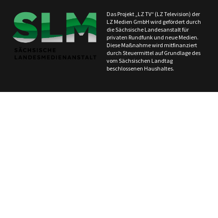
Das Projekt „LZ TV“ (LZ Television) der
LZ Medien GmbH wird gefördert durch
die Sächsische Landesanstalt für
privaten Rundfunk und neue Medien.
Diese Maßnahme wird mitfinanziert
durch Steuermittel auf Grundlage des
vom Sächsischen Landtag
beschlossenen Haushaltes.