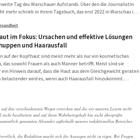
zweite Tag des Warschauer Aufstands. Über den die Journalistin
ht mehr schrieb in ihrem Tagebuch, das erst 2022 in Warschau im
schien, nicht mehr schreiben konnte. Dabei war sie […]
esundheit
ut im Fokus: Ursachen und effektive Lösungen
chuppen und Haarausfall
 auf der Kopfhaut sind meist mehr als nur ein kosmetisches
 das sowohl Frauen als auch Männer betrifft. Meist sind sie
 ein Hinweis darauf, dass die Haut aus dem Gleichgewicht geraten
h belastender wird es, wenn auch Haarausfall hinzukommt.
es sich auf den ersten Blick um zwei unterschiedliche Probleme
eln […]
ch auf den verschiedensten Wegen erreichen und die wir unseren Lesern nicht
l nicht bearbeitete und auf ihren Wahrheitsgehalt hin nicht überprüfte
 namentlich genannten Absender außerhalb unseres redaktionellen Bereiches
twortlich, die Redaktion macht sich die Aussagen nicht zu eigen. Bei Fragen