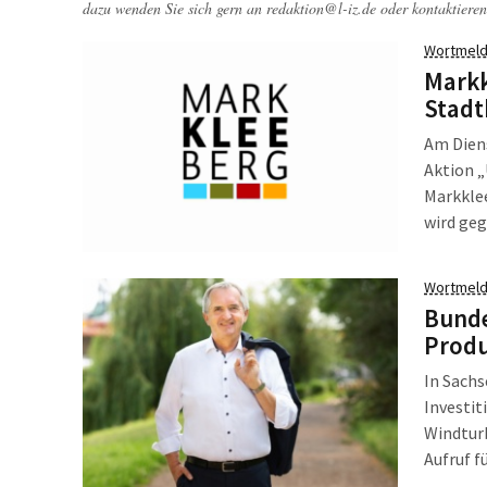
dazu wenden Sie sich gern an
redaktion@l-iz.de
oder kontaktieren
Wortmeld
Markk
Stadt
Am Diens
Aktion „
Markklee
wird geg
Kultur u
Ergebnis
Wortmeld
Bund
Produ
In Sach
Investit
Windtur
Aufruf 
Transfo