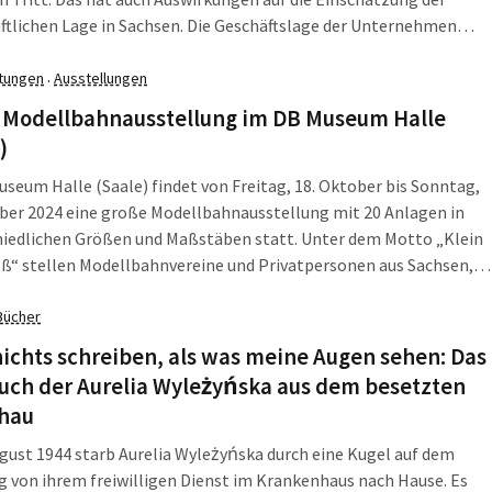
ftlichen Lage in Sachsen. Die Geschäftslage der Unternehmen
ahezu unverändert, während die Geschäftserwartungen sich
eicht verschlechtern, melden nun die drei sächsischen IHKs […]
ltungen
Ausstellungen
·
 Modellbahnausstellung im DB Museum Halle
)
seum Halle (Saale) findet von Freitag, 18. Oktober bis Sonntag,
ber 2024 eine große Modellbahnausstellung mit 20 Anlagen in
hiedlichen Größen und Maßstäben statt. Unter dem Motto „Klein
roß“ stellen Modellbahnvereine und Privatpersonen aus Sachsen,
-Anhalt und Mecklenburg-Vorpommern ihre liebevoll
ten Modul- und Schauanlagen vor. Zudem wird die
Bücher
eigene Gartenbahn-Anlage (Spur […]
ichts schreiben, als was meine Augen sehen: Das
uch der Aurelia Wyleżyńska aus dem besetzten
hau
gust 1944 starb Aurelia Wyleżyńska durch eine Kugel auf dem
von ihrem freiwilligen Dienst im Krankenhaus nach Hause. Es