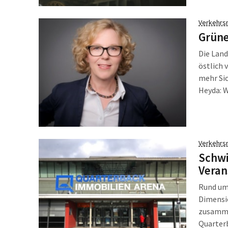
Meldeam
Verkehrs
Grüne
Die Land
östlich 
mehr Sic
Heyda: 
entspann
Alltags-
Verkehrs
Schwi
Veran
Rund um
Dimensio
zusammen
Quarter