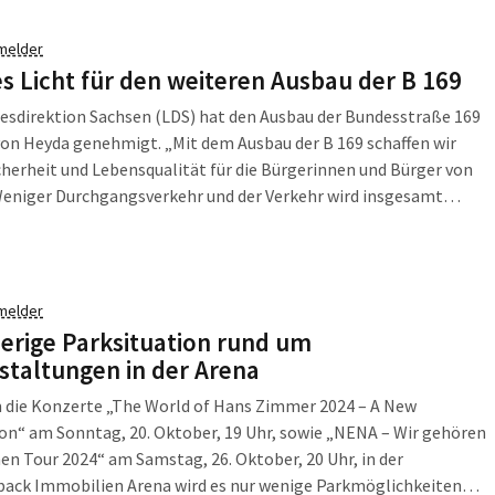
t aufsuchen.
melder
s Licht für den weiteren Ausbau der B 169
esdirektion Sachsen (LDS) hat den Ausbau der Bundesstraße 169
von Heyda genehmigt. „Mit dem Ausbau der B 169 schaffen wir
herheit und Lebensqualität für die Bürgerinnen und Bürger von
Weniger Durchgangsverkehr und der Verkehr wird insgesamt
ter. Nicht zuletzt ist der neue Radweg dabei besonders für den
 und Schülerradverkehr in […]
melder
erige Parksituation rund um
staltungen in der Arena
 die Konzerte „The World of Hans Zimmer 2024 – A New
n“ am Sonntag, 20. Oktober, 19 Uhr, sowie „NENA – Wir gehören
 Tour 2024“ am Samstag, 26. Oktober, 20 Uhr, in der
back Immobilien Arena wird es nur wenige Parkmöglichkeiten