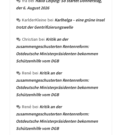
fra
bei
Hallo Leipzig: So startet Donnerstag,
der 6. August 2026
KarlderKleine
bei
Karlhelga – eine grüne Insel
trotzt der Gentrifizierungswelle
Christian
bei
Kritik an der
zusammengeschusterten Rentenreform:
Ostdeutsche Ministerpräsidenten bekommen
Schützenhilfe vom DGB
René
bei
Kritik an der
zusammengeschusterten Rentenreform:
Ostdeutsche Ministerpräsidenten bekommen
Schützenhilfe vom DGB
René
bei
Kritik an der
zusammengeschusterten Rentenreform:
Ostdeutsche Ministerpräsidenten bekommen
Schützenhilfe vom DGB