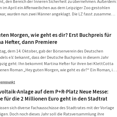
t, den Bereich der Inneren Sicherheit zu übernehmen. Außerdem:
 im April ein Affenweibchen aus dem Leipziger Zoo gestohlen
war, wurden nun zwei Männer angeklagt. Die LZ fasst zusammen,
ittwoch, dem 16. Oktober 2024, in Leipzig, Sachsen und darüber
ichtig war. […]
ten Morgen, wie geht es dir? Erst Buchpreis für
a Hefter, dann Premiere
ag, dem 14. Oktober, gab der Börsenverein des Deutschen
els e.V. bekannt, dass der Deutsche Buchpreis in diesem Jahr
pzig geht: Ihn bekommt Martina Hefter für ihren bei KlettCotta
enen Roman „Hey guten Morgen, wie geht es dir?“ Ein Roman, in
auch von ihrer Leidenschaft fürs Tanzen erzählt. Und die
chung […]
rennpunkt
voltaik-Anlage auf dem P+R-Platz Neue Messe:
e für die 2 Millionen Euro geht in den Stadtrat
sen sich diverse Fachausschüsse des Stadtrates mit der Vorlage
igen. Doch noch dieses Jahr soll die Ratsversammlung ihre