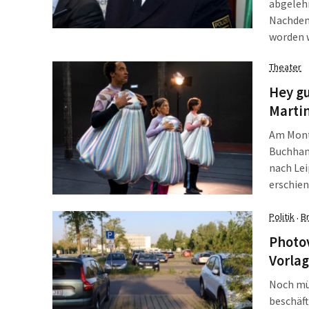
abgelehn
Nachdem
worden 
was am M
Theater
hinaus w
Hey gu
Martin
Am Mont
Buchhand
nach Lei
erschien
dem sie 
Überras
Politik
B
·
Photo
Vorlag
Noch müs
beschäft