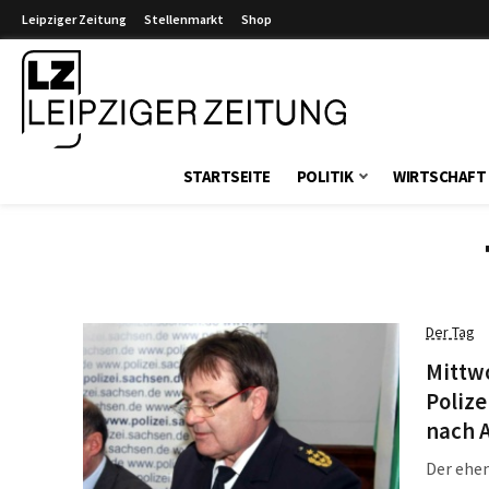
Leipziger Zeitung
Stellenmarkt
Shop
Leipziger Zeitung
STARTSEITE
POLITIK
WIRTSCHAFT
Der Tag
Mittwo
Poliz
nach A
Der ehem