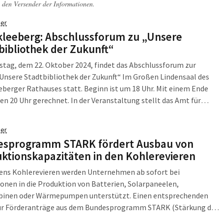
 den Versender der Informationen.
er
leeberg: Abschlussforum zu „Unsere
bibliothek der Zukunft“
tag, dem 22. Oktober 2024, findet das Abschlussforum zur
Unsere Stadtbibliothek der Zukunft“ Im Großen Lindensaal des
berger Rathauses statt. Beginn ist um 18 Uhr. Mit einem Ende
en 20 Uhr gerechnet. In der Veranstaltung stellt das Amt für
nd Tourismus das Bibliothekskonzept vor. Darin sind die
se aus der Beteiligung […]
er
esprogramm STARK fördert Ausbau von
ktionskapazitäten in den Kohlerevieren
sens Kohlerevieren werden Unternehmen ab sofort bei
ionen in die Produktion von Batterien, Solarpaneelen,
binen oder Wärmepumpen unterstützt. Einen entsprechenden
für Förderanträge aus dem Bundesprogramm STARK (Stärkung der
rmationsdynamik und Aufbruch in den Revieren und an den