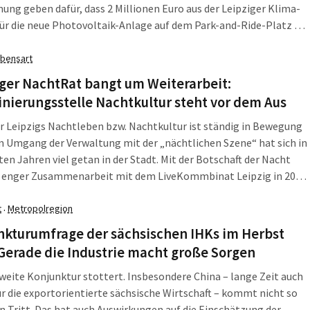
ng geben dafür, dass 2 Millionen Euro aus der Leipziger Klima-
für die neue Photovoltaik-Anlage auf dem Park-and-Ride-Platz an
en Messe eingesetzt werden können. Dann könnte die Anlage 2025
werden. Das Referat Nachhaltige Entwicklung […]
bensart
ger NachtRat bangt um Weiterarbeit:
nierungsstelle Nachtkultur steht vor dem Aus
r Leipzigs Nachtleben bzw. Nachtkultur ist ständig in Bewegung
m Umgang der Verwaltung mit der „nächtlichen Szene“ hat sich in
ten Jahren viel getan in der Stadt. Mit der Botschaft der Nacht
n enger Zusammenarbeit mit dem LiveKommbinat Leipzig in 2020
ll mit Vorzeigecharakter für eine erfolgreiche Form der […]
t
Metropolregion
·
nkturumfrage der sächsischen IHKs im Herbst
Gerade die Industrie macht große Sorgen
weite Konjunktur stottert. Insbesondere China – lange Zeit auch
r die exportorientierte sächsische Wirtschaft – kommt nicht so
in Tritt. Das hat auch Auswirkungen auf die Einschätzung der