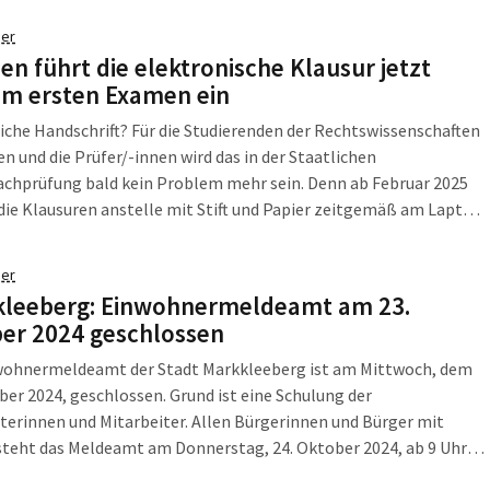
aftwerkstandorten) hat das Bundeswirtschaftsministerium
er
eute veröffentlicht. Gefördert werden auch Investitionen in
en führt die elektronische Klausur jetzt
zur Herstellung einzelner […]
im ersten Examen ein
iche Handschrift? Für die Studierenden der Rechtswissenschaften
en und die Prüfer/-innen wird das in der Staatlichen
achprüfung bald kein Problem mehr sein. Denn ab Februar 2025
ie Klausuren anstelle mit Stift und Papier zeitgemäß am Laptop
ben werden. Dadurch entstehen viele Vorteile – nicht nur für die
e. Als eines der ersten Bundesländer […]
er
leeberg: Einwohnermeldeamt am 23.
er 2024 geschlossen
wohnermeldeamt der Stadt Markkleeberg ist am Mittwoch, dem
ber 2024, geschlossen. Grund ist eine Schulung der
terinnen und Mitarbeiter. Allen Bürgerinnen und Bürger mit
steht das Meldeamt am Donnerstag, 24. Oktober 2024, ab 9 Uhr
ur Verfügung. Wer keinen Termin hat, kann ab 14 Uhr das