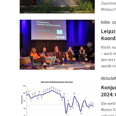
Zustimmu
Million 
der Neu
gebaut 
Kultur
Le
·
Leipzi
Koordi
Nicht nu
– auch i
den letz
wurde i
ein Mode
Wirtschaf
Konju
2024: 
Die welt
Motor fü
schnell 