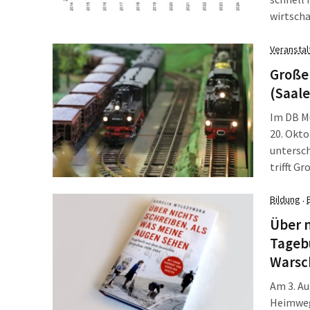
wirtscha
bleibt n
erneut l
Veransta
Große
(Saale
Im DB Mu
20. Okto
untersc
trifft G
Sachsen
gestalte
Bildung
·
museums
Über n
Tageb
Warsc
Am 3. Au
Heimweg 