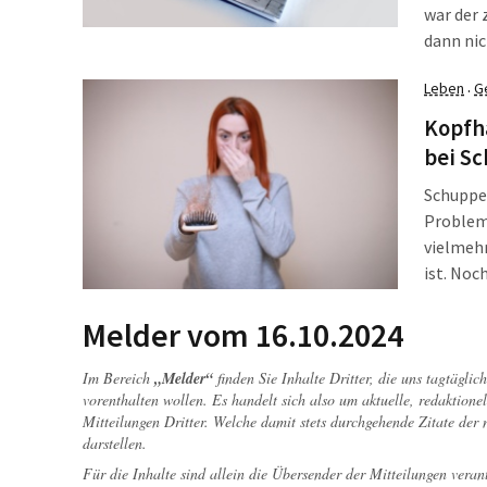
war der 
dann nic
Druck er
Leben
G
·
Kopfha
bei S
Schuppen
Problem,
vielmehr
ist. Noc
Während 
zu hand
Melder vom 16.10.2024
Im Bereich
„Melder“
finden Sie Inhalte Dritter, die uns tagtägli
vorenthalten wollen. Es handelt sich also um aktuelle, redaktionel
Mitteilungen Dritter. Welche damit stets durchgehende Zitate der
darstellen.
Für die Inhalte sind allein die Übersender der Mitteilungen veran