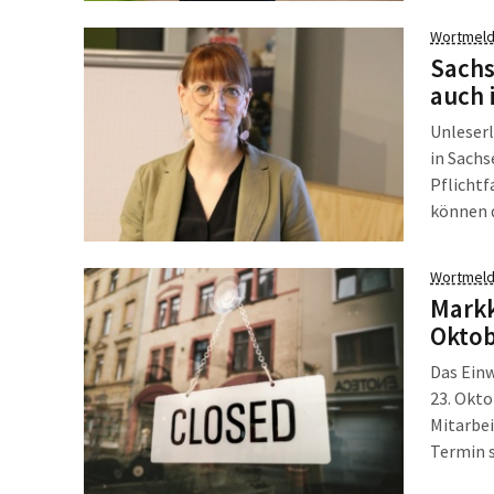
Kohlekr
Wortmeld
(BMWK) h
Sachs
Anlagen 
auch 
Unleserl
in Sachs
Pflichtf
können d
geschrie
Prüfling
Wortmeld
Markk
Oktob
Das Ein
23. Okto
Mitarbei
Termin 
wieder z