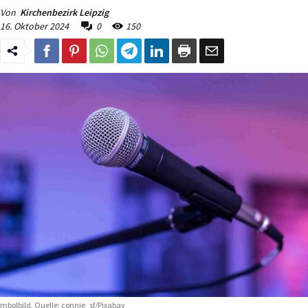
Von
Kirchenbezirk Leipzig
16. Oktober 2024
0
150
mbolbild. Quelle: connie_sf/Pixabay