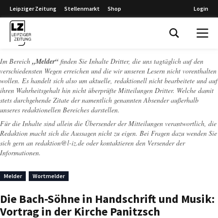
Leipziger Zeitung
Stellenmarkt
Shop
Login
Leipziger Zeitung
Im Bereich
„Melder“
finden Sie Inhalte Dritter, die uns tagtäglich auf den
verschiedensten Wegen erreichen und die wir unseren Lesern nicht vorenthalten
wollen. Es handelt sich also um aktuelle, redaktionell nicht bearbeitete und auf
ihren Wahrheitsgehalt hin nicht überprüfte Mitteilungen Dritter. Welche damit
stets durchgehende Zitate der namentlich genannten Absender außerhalb
unseres redaktionellen Bereiches darstellen.
Für die Inhalte sind allein die Übersender der Mitteilungen verantwortlich, die
Redaktion macht sich die Aussagen nicht zu eigen. Bei Fragen dazu wenden Sie
sich gern an
redaktion@l-iz.de
oder kontaktieren den Versender der
Informationen.
Melder
Wortmelder
Die Bach-Söhne in Handschrift und Musik:
Vortrag in der Kirche Panitzsch