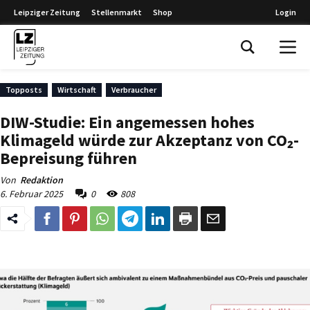
Leipziger Zeitung
Stellenmarkt
Shop
Login
Leipziger Zeitung
Topposts
Wirtschaft
Verbraucher
DIW-Studie: Ein angemessen hohes
Klimageld würde zur Akzeptanz von CO₂-
Bepreisung führen
Von
Redaktion
6. Februar 2025
0
808