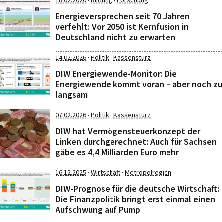
·
·
18.02.2026
Bildung
Forschung
Energieversprechen seit 70 Jahren
verfehlt: Vor 2050 ist Kernfusion in
Deutschland nicht zu erwarten
·
·
14.02.2026
Politik
Kassensturz
DIW Energiewende-Monitor: Die
Energiewende kommt voran – aber noch zu
langsam
·
·
07.02.2026
Politik
Kassensturz
DIW hat Vermögensteuerkonzept der
Linken durchgerechnet: Auch für Sachsen
gäbe es 4,4 Milliarden Euro mehr
·
·
16.12.2025
Wirtschaft
Metropolregion
DIW-Prognose für die deutsche Wirtschaft:
Die Finanzpolitik bringt erst einmal einen
Aufschwung auf Pump