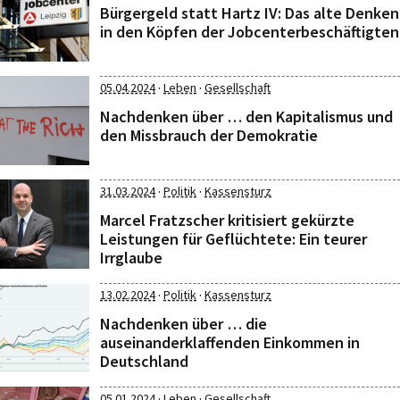
Bürgergeld statt Hartz IV: Das alte Denken
in den Köpfen der Jobcenterbeschäftigten
·
·
05.04.2024
Leben
Gesellschaft
Nachdenken über … den Kapitalismus und
den Missbrauch der Demokratie
·
·
31.03.2024
Politik
Kassensturz
Marcel Fratzscher kritisiert gekürzte
Leistungen für Geflüchtete: Ein teurer
Irrglaube
·
·
13.02.2024
Politik
Kassensturz
Nachdenken über … die
auseinanderklaffenden Einkommen in
Deutschland
·
·
05.01.2024
Leben
Gesellschaft