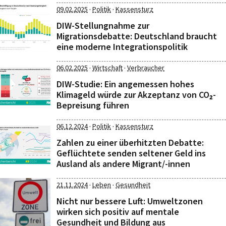
·
·
09.02.2025
Politik
Kassensturz
DIW-Stellungnahme zur
Migrationsdebatte: Deutschland braucht
eine moderne Integrationspolitik
·
·
06.02.2025
Wirtschaft
Verbraucher
DIW-Studie: Ein angemessen hohes
Klimageld würde zur Akzeptanz von CO₂-
Bepreisung führen
·
·
06.12.2024
Politik
Kassensturz
Zahlen zu einer überhitzten Debatte:
Geflüchtete senden seltener Geld ins
Ausland als andere Migrant/-innen
·
·
21.11.2024
Leben
Gesundheit
Nicht nur bessere Luft: Umweltzonen
wirken sich positiv auf mentale
Gesundheit und Bildung aus