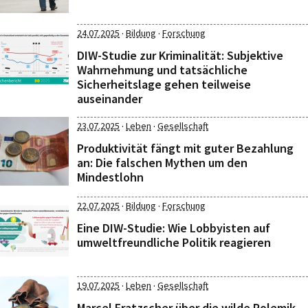
·
·
24.07.2025
Bildung
Forschung
DIW-Studie zur Kriminalität: Subjektive
Wahrnehmung und tatsächliche
Sicherheitslage gehen teilweise
auseinander
·
·
23.07.2025
Leben
Gesellschaft
Produktivität fängt mit guter Bezahlung
an: Die falschen Mythen um den
Mindestlohn
·
·
22.07.2025
Bildung
Forschung
Eine DIW-Studie: Wie Lobbyisten auf
umweltfreundliche Politik reagieren
·
·
19.07.2025
Leben
Gesellschaft
Marcel Fratzscher über die wilde Polemik