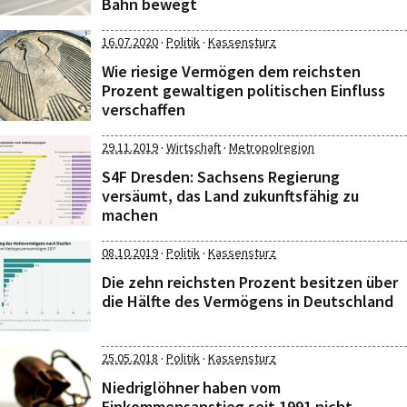
Bahn bewegt
·
·
16.07.2020
Politik
Kassensturz
Wie riesige Vermögen dem reichsten
Prozent gewaltigen politischen Einfluss
verschaffen
·
·
29.11.2019
Wirtschaft
Metropolregion
S4F Dresden: Sachsens Regierung
versäumt, das Land zukunftsfähig zu
machen
·
·
08.10.2019
Politik
Kassensturz
Die zehn reichsten Prozent besitzen über
die Hälfte des Vermögens in Deutschland
·
·
25.05.2018
Politik
Kassensturz
Niedriglöhner haben vom
Einkommensanstieg seit 1991 nicht