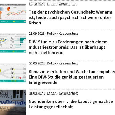
·
·
10.10.2023
Leben
Gesundheit
Tag der psychischen Gesundheit: Wer arm
ist, leidet auch psychisch schwerer unter
Krisen
·
·
21.09.2023
Politik
Kassensturz
DIW-Studie zu Forderungen nach einem
Industriestrompreis: Das ist überhaupt
nicht zielführend
·
·
04.09.2023
Politik
Kassensturz
Klimaziele erfüllen und Wachstumsimpulse:
Eine DIW-Studie zur klug gesteuerten
Energiewende
·
·
01.09.2023
Leben
Gesellschaft
Nachdenken über … die kaputt gemachte
Leistungsgesellschaft