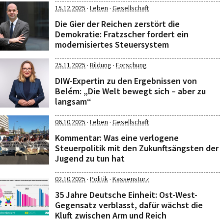
·
·
15.12.2025
Leben
Gesellschaft
Die Gier der Reichen zerstört die
Demokratie: Fratzscher fordert ein
modernisiertes Steuersystem
·
·
25.11.2025
Bildung
Forschung
DIW-Expertin zu den Ergebnissen von
Belém: „Die Welt bewegt sich – aber zu
langsam“
·
·
06.10.2025
Leben
Gesellschaft
Kommentar: Was eine verlogene
Steuerpolitik mit den Zukunftsängsten der
Jugend zu tun hat
·
·
02.10.2025
Politik
Kassensturz
35 Jahre Deutsche Einheit: Ost-West-
Gegensatz verblasst, dafür wächst die
Kluft zwischen Arm und Reich