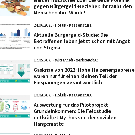
gegen Bürgergeld-Bezieher: Ihr raubt den
Menschen ihre Würde!
·
·
24.06.2025
Politik
Kassensturz
Aktuelle Bürgergeld-Studie: Die
Betroffenen leben jetzt schon mit Angst
und Stigma
·
·
17.05.2025
Wirtschaft
Verbraucher
Gaskrise von 2022: Hohe Heizenergiepreise
waren nur für einen kleinen Teil der
Einsparungen verantwortlich
·
·
10.04.2025
Politik
Kassensturz
Auswertung für das Pilotprojekt
Grundeinkommen: Die Feldstudie
entkräftet Mythos von der sozialen
Hängematte