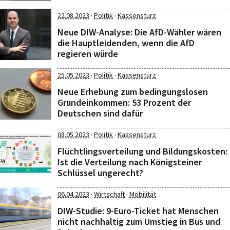
·
·
22.08.2023
Politik
Kassensturz
Neue DIW-Analyse: Die AfD-Wähler wären
die Hauptleidenden, wenn die AfD
regieren würde
·
·
25.05.2023
Politik
Kassensturz
Neue Erhebung zum bedingungslosen
Grundeinkommen: 53 Prozent der
Deutschen sind dafür
·
·
08.05.2023
Politik
Kassensturz
Flüchtlingsverteilung und Bildungskosten:
Ist die Verteilung nach Königsteiner
Schlüssel ungerecht?
·
·
06.04.2023
Wirtschaft
Mobilität
DIW-Studie: 9-Euro-Ticket hat Menschen
nicht nachhaltig zum Umstieg in Bus und