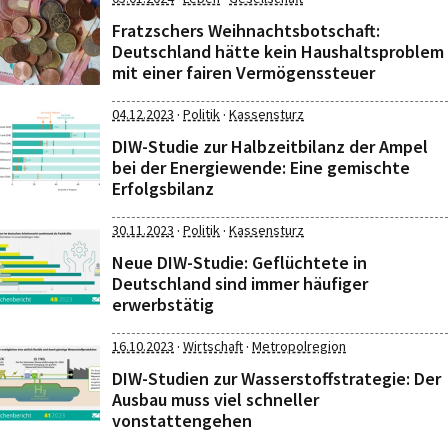
Fratzschers Weihnachtsbotschaft:
Deutschland hätte kein Haushaltsproblem
mit einer fairen Vermögenssteuer
·
·
04.12.2023
Politik
Kassensturz
DIW-Studie zur Halbzeitbilanz der Ampel
bei der Energiewende: Eine gemischte
Erfolgsbilanz
·
·
30.11.2023
Politik
Kassensturz
Neue DIW-Studie: Geflüchtete in
Deutschland sind immer häufiger
erwerbstätig
·
·
16.10.2023
Wirtschaft
Metropolregion
DIW-Studien zur Wasserstoffstrategie: Der
Ausbau muss viel schneller
vonstattengehen