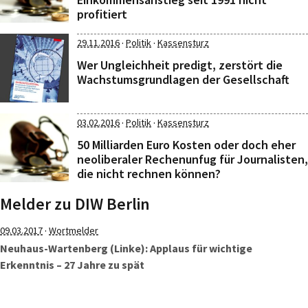
profitiert
·
·
29.11.2016
Politik
Kassensturz
Wer Ungleichheit predigt, zerstört die
Wachstumsgrundlagen der Gesellschaft
·
·
03.02.2016
Politik
Kassensturz
50 Milliarden Euro Kosten oder doch eher
neoliberaler Rechenunfug für Journalisten,
die nicht rechnen können?
Melder zu DIW Berlin
·
09.03.2017
Wortmelder
Neuhaus-Wartenberg (Linke): Applaus für wichtige
Erkenntnis – 27 Jahre zu spät