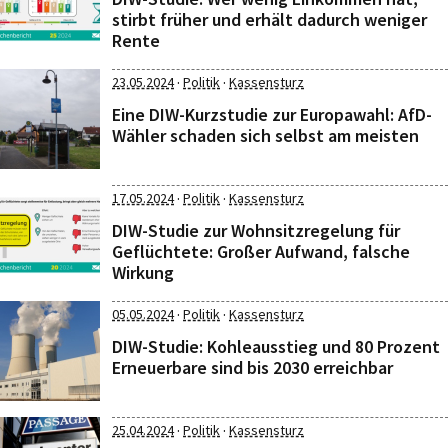
stirbt früher und erhält dadurch weniger
Rente
·
·
23.05.2024
Politik
Kassensturz
Eine DIW-Kurzstudie zur Europawahl: AfD-
Wähler schaden sich selbst am meisten
·
·
17.05.2024
Politik
Kassensturz
DIW-Studie zur Wohnsitzregelung für
Geflüchtete: Großer Aufwand, falsche
Wirkung
·
·
05.05.2024
Politik
Kassensturz
DIW-Studie: Kohleausstieg und 80 Prozent
Erneuerbare sind bis 2030 erreichbar
·
·
25.04.2024
Politik
Kassensturz