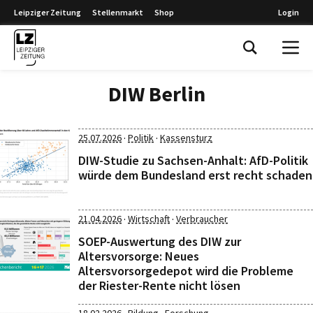
Leipziger Zeitung
Stellenmarkt
Shop
Login
Leipziger Zeitung
DIW Berlin
·
·
25.07.2026
Politik
Kassensturz
DIW-Studie zu Sachsen-Anhalt: AfD-Politik
würde dem Bundesland erst recht schaden
·
·
21.04.2026
Wirtschaft
Verbraucher
SOEP-Auswertung des DIW zur
Altersvorsorge: Neues
Altersvorsorgedepot wird die Probleme
der Riester-Rente nicht lösen