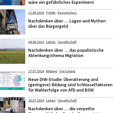
wäre ein gefährliches Experiment
·
·
12.08.2024
Politik
Kassensturz
Nachdenken über … Lügen und Mythen
über das Bürgergeld
·
·
04.08.2024
Leben
Gesellschaft
Nachdenken über … das populistische
Ablenkungsthema Migration
·
·
27.07.2024
Bildung
Forschung
Neue DIW-Studie: Überalterung und
(geringere) Bildung sind Schlüsselfaktoren
für Wahlerfolge von AfD und BSW
·
·
26.07.2024
Leben
Gesellschaft
Nachdenken über … die verpeilte