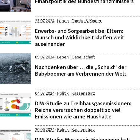
Finanzpolitik des Bundesfinanzministers
·
·
23.07.2024
Leben
Familie & Kinder
Erwerbs- und Sorgearbeit bei Eltern:
Wunsch und Wirklichkeit klaffen weit
auseinander
·
·
09.07.2024
Leben
Gesellschaft
Nachdenken über … die „Schuld“ der
Babyboomer am Verbrennen der Welt
·
·
04.07.2024
Politik
Kassensturz
DIW-Studie zu Treibhausgasemissionen:
Reiche verursachen doppelt so viel
Emissionen wie arme Haushalte
·
·
20.06.2024
Politik
Kassensturz
DIW-Studie: Wer wenig Einkommen hat,