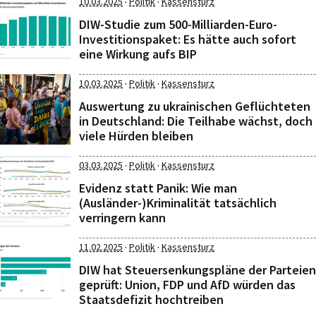
·
·
10.03.2025
Politik
Kassensturz
DIW-Studie zum 500-Milliarden-Euro-
Investitionspaket: Es hätte auch sofort
eine Wirkung aufs BIP
·
·
10.03.2025
Politik
Kassensturz
Auswertung zu ukrainischen Geflüchteten
in Deutschland: Die Teilhabe wächst, doch
viele Hürden bleiben
·
·
03.03.2025
Politik
Kassensturz
Evidenz statt Panik: Wie man
(Ausländer-)Kriminalität tatsächlich
verringern kann
·
·
11.02.2025
Politik
Kassensturz
DIW hat Steuersenkungspläne der Parteien
geprüft: Union, FDP und AfD würden das
Staatsdefizit hochtreiben