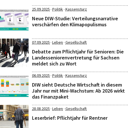
·
·
25.09.2025
Politik
Kassensturz
Neue DIW-Studie: Verteilungsnarrative
verschärfen den Klimapopulismus
·
·
07.09.2025
Leben
Gesellschaft
Debatte zum Pflichtjahr für Senioren: Die
Landesseniorenvertretung für Sachsen
meldet sich zu Wort
·
·
06.09.2025
Politik
Kassensturz
DIW sieht Deutsche Wirtschaft in diesem
Jahr nur mit Mini-Wachstum: Ab 2026 wirkt
das Finanzpaket
·
·
28.08.2025
Leben
Gesellschaft
Leserbrief: Pflichtjahr für Rentner