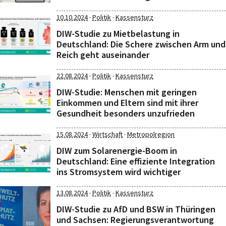
·
·
10.10.2024
Politik
Kassensturz
DIW-Studie zu Mietbelastung in
Deutschland: Die Schere zwischen Arm und
Reich geht auseinander
·
·
22.08.2024
Politik
Kassensturz
DIW-Studie: Menschen mit geringen
Einkommen und Eltern sind mit ihrer
Gesundheit besonders unzufrieden
·
·
15.08.2024
Wirtschaft
Metropolregion
DIW zum Solarenergie-Boom in
Deutschland: Eine effiziente Integration
ins Stromsystem wird wichtiger
·
·
13.08.2024
Politik
Kassensturz
DIW-Studie zu AfD und BSW in Thüringen
und Sachsen: Regierungsverantwortung