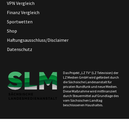
VPN Vergleich
Finanz Vergleich
Sportwetten
Shop
Haftungsausschluss/Disclaimer
Datenschutz
Das Projekt „LZ TV“ (LZ Television) der
LZ Medien GmbH wird gefördert durch
die Sächsische Landesanstalt für
privaten Rundfunk und neue Medien.
Diese Maßnahme wird mitfinanziert
durch Steuermittel auf Grundlage des
vom Sächsischen Landtag
beschlossenen Haushaltes.