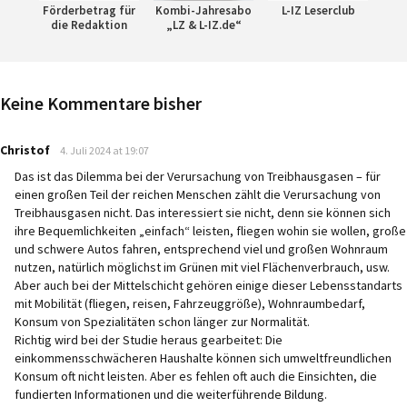
Förderbetrag für
Kombi-Jahresabo
L-IZ Leserclub
die Redaktion
„LZ & L-IZ.de“
Keine Kommentare bisher
says:
Christof
4. Juli 2024 at 19:07
Das ist das Dilemma bei der Verursachung von Treibhausgasen – für
einen großen Teil der reichen Menschen zählt die Verursachung von
Treibhausgasen nicht. Das interessiert sie nicht, denn sie können sich
ihre Bequemlichkeiten „einfach“ leisten, fliegen wohin sie wollen, große
und schwere Autos fahren, entsprechend viel und großen Wohnraum
nutzen, natürlich möglichst im Grünen mit viel Flächenverbrauch, usw.
Aber auch bei der Mittelschicht gehören einige dieser Lebensstandarts
mit Mobilität (fliegen, reisen, Fahrzeuggröße), Wohnraumbedarf,
Konsum von Spezialitäten schon länger zur Normalität.
Richtig wird bei der Studie heraus gearbeitet: Die
einkommensschwächeren Haushalte können sich umweltfreundlichen
Konsum oft nicht leisten. Aber es fehlen oft auch die Einsichten, die
fundierten Informationen und die weiterführende Bildung.