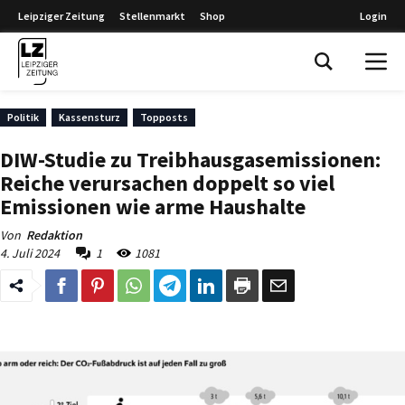
Leipziger Zeitung
Stellenmarkt
Shop
Login
Leipziger Zeitung
Politik
Kassensturz
Topposts
DIW-Studie zu Treibhausgasemissionen:
Reiche verursachen doppelt so viel
Emissionen wie arme Haushalte
Von
Redaktion
4. Juli 2024
1
1081