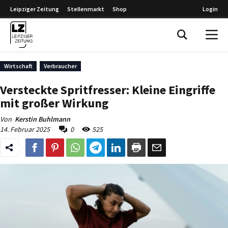
Leipziger Zeitung
Stellenmarkt
Shop
Login
Leipziger Zeitung
Wirtschaft
Verbraucher
Versteckte Spritfresser: Kleine Eingriffe
mit großer Wirkung
Von
Kerstin Buhlmann
14. Februar 2025
0
525