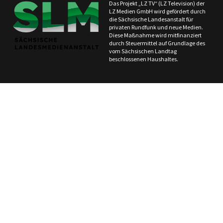
Das Projekt „LZ TV“ (LZ Television) der
LZ Medien GmbH wird gefördert durch
die Sächsische Landesanstalt für
privaten Rundfunk und neue Medien.
Diese Maßnahme wird mitfinanziert
durch Steuermittel auf Grundlage des
vom Sächsischen Landtag
beschlossenen Haushaltes.