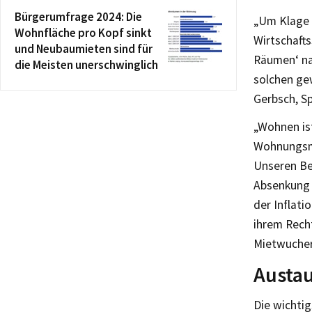
Bürgerumfrage 2024: Die
„Um Klage 
Wohnfläche pro Kopf sinkt
Wirtschaft
und Neubaumieten sind für
Räumen‘ na
die Meisten unerschwinglich
solchen ge
Gerbsch, Sp
„Wohnen is
Wohnungsmar
Unseren Be
Absenkung d
der Inflati
ihrem Rech
Mietwucher
Austau
Die wichti