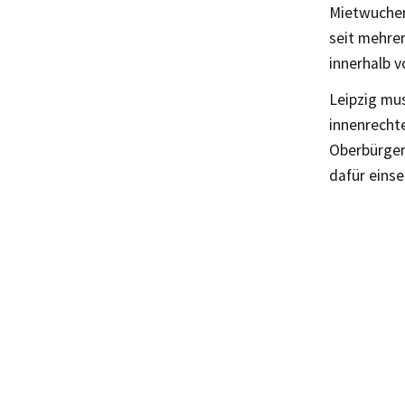
Mietwucher
seit mehre
innerhalb 
Leipzig mus
innenrecht
Oberbürger
dafür einse