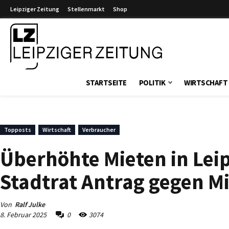
Leipziger Zeitung
Stellenmarkt
Shop
Leipziger Zeitung
STARTSEITE
POLITIK
WIRTSCHAFT
Topposts
Wirtschaft
Verbraucher
Überhöhte Mieten in Leip
Stadtrat Antrag gegen M
Von
Ralf Julke
8. Februar 2025
0
3074