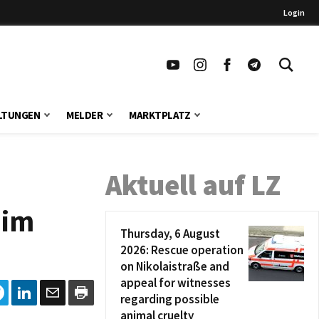
Login
LTUNGEN
MELDER
MARKTPLATZ
Aktuell auf LZ
 im
Thursday, 6 August
2026: Rescue operation
on Nikolaistraße and
appeal for witnesses
regarding possible
animal cruelty