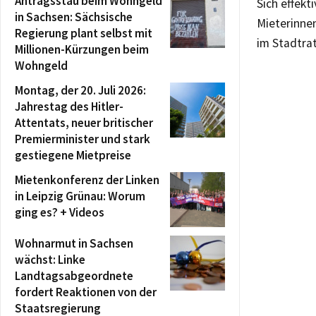
Antragsstau beim Wohngeld
Sich effekt
in Sachsen: Sächsische
Mieterinnen
Regierung plant selbst mit
im Stadtrat
Millionen-Kürzungen beim
Wohngeld
Montag, der 20. Juli 2026:
Jahrestag des Hitler-
Attentats, neuer britischer
Premierminister und stark
gestiegene Mietpreise
Mietenkonferenz der Linken
in Leipzig Grünau: Worum
ging es? + Videos
Wohnarmut in Sachsen
wächst: Linke
Landtagsabgeordnete
fordert Reaktionen von der
Staatsregierung