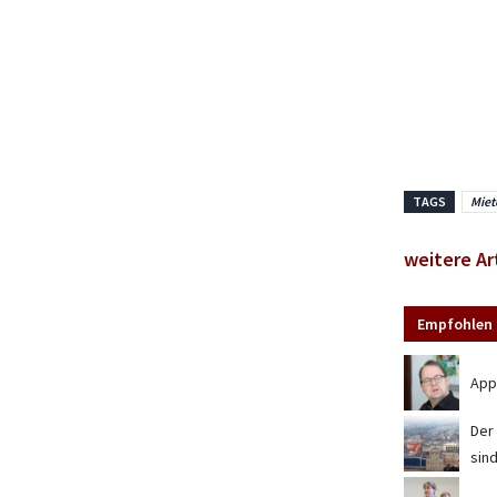
TAGS
Miet
weitere Ar
Empfohlen 
App
Der
sin