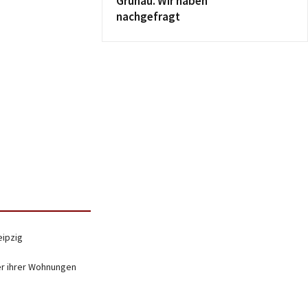
Grünau. Wir haben
nachgefragt
eipzig
er ihrer Wohnungen