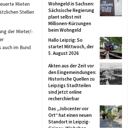
Wohngeld in Sachsen:
teuerte Mieten
Sächsische Regierung
tzlichen Stellen
plant selbst mit
Millionen-Kürzungen
beim Wohngeld
ung der Mieter/-
er
Hallo Leipzig: So
startet Mittwoch, der
s auch im Bund
5. August 2026
Akten aus der Zeit vor
den Eingemeindungen:
Historische Quellen zu
Leipzigs Stadtteilen
sind jetzt online
recherchierbar
Das „Jobcenter vor
Ort“ hat einen neuen
Standort in Leipzig-