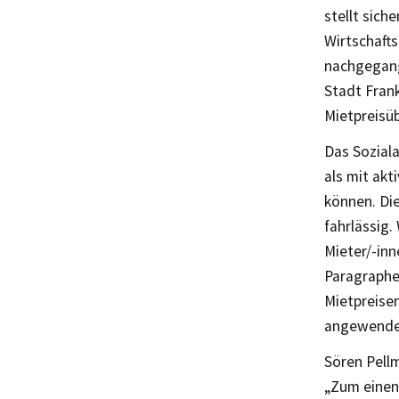
stellt sich
Wirtschaft
nachgegang
Stadt Fran
Mietpreisü
Das Soziala
als mit akt
können. Die
fahrlässig.
Mieter/-inn
Paragraphe
Mietpreise
angewende
Sören Pellm
„Zum einen 