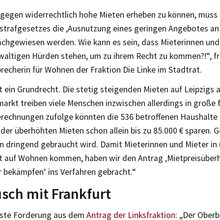
gegen widerrechtlich hohe Mieten erheben zu können, muss l
sstrafgesetzes die ‚Ausnutzung eines geringen Angebotes an
chgewiesen werden. Wie kann es sein, dass Mieterinnen und
waltigen Hürden stehen, um zu ihrem Recht zu kommen?!“, fra
recherin für Wohnen der Fraktion Die Linke im Stadtrat.
t ein Grundrecht. Die stetig steigenden Mieten auf Leipzigs
kt treiben viele Menschen inzwischen allerdings in große f
rechnungen zufolge könnten die 536 betroffenen Haushalte 
er überhöhten Mieten schon allein bis zu 85.000 € sparen. Ge
on dringend gebraucht wird. Damit Mieterinnen und Mieter in
t auf Wohnen kommen, haben wir den Antrag ‚Mietpreisübe
 bekämpfen‘ ins Verfahren gebracht.“
sch mit Frankfurt
gste Forderung aus dem
Antrag der Linksfraktion:
„Der Oberb