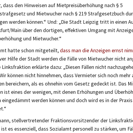
er, dass den Hinweisen auf Mietpreisüberhöhung nach § 5
sstrafgesetz und Mietwucher nach § 219 Strafgesetzbuch du
en werden können.“ Und: „Die Stadt Leipzig tritt in einen A
kfurt/Main über den dortigen, effektiven Umgang mit Anzei
berhöhung und Mietwucher.“
mt hatte schon mitgeteilt,
dass man die Anzeigen ernst nim
iver Hilfe der Stadt werden die Fälle von Mietwucher nicht
 Linksfraktion erklärte dazu: „Diesen Fällen nicht nachzugehe
 Wir können nicht hinnehmen, dass Vermieter sich noch mehr
en bereichern, als es ohnehin vom Gesetz gedeckt ist. Das Mi
n ist eines der wenigen, mit denen Erhöhungen und Überhö
n eingedämmt werden können und doch wird es in der Praxis
t.“
ann, stellvertretender Fraktionsvorsitzender der Linksfraktio
ist es essenziell, dass Sozialamt personell zu stärken, um Fä