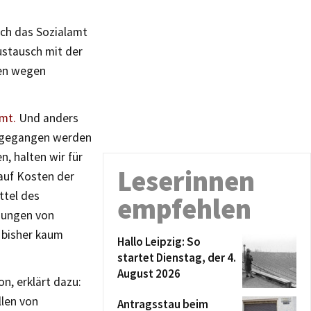
rch das Sozialamt
ustausch mit der
gen wegen
mt.
Und anders
 angegangen werden
n, halten wir für
Leserinnen
 auf Kosten der
ttel des
empfehlen
hungen von
 bisher kaum
Hallo Leipzig: So
startet Dienstag, der 4.
August 2026
n, erklärt dazu:
llen von
Antragsstau beim