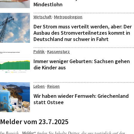
Mindestlohn
·
Wirtschaft
Metropolregion
Der Strom muss verteilt werden, aber: Der
Ausbau des Stromverteilnetzes kommt in
Deutschland nur schwer in Fahrt
·
Politik
Kassensturz
Immer weniger Geburten: Sachsen gehen
die Kinder aus
·
Leben
Reisen
Wir haben wieder Fernweh: Griechenland
statt Ostsee
Melder vom 23.7.2025
Im Bereich
„Melder“
finden Sie Inhalte Dritter, die uns tagtäglich auf den