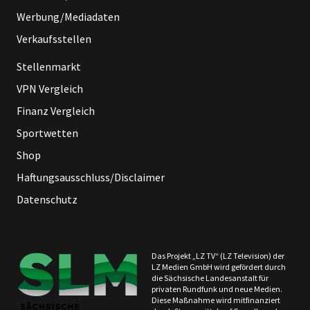
Werbung/Mediadaten
Verkaufsstellen
Stellenmarkt
VPN Vergleich
Finanz Vergleich
Sportwetten
Shop
Haftungsausschluss/Disclaimer
Datenschutz
Das Projekt „LZ TV“ (LZ Television) der
LZ Medien GmbH wird gefördert durch
die Sächsische Landesanstalt für
privaten Rundfunk und neue Medien.
Diese Maßnahme wird mitfinanziert