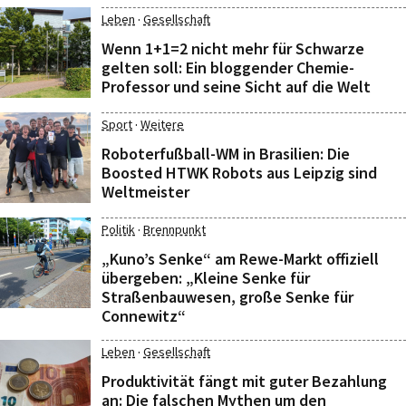
·
Leben
Gesellschaft
Wenn 1+1=2 nicht mehr für Schwarze
gelten soll: Ein bloggender Chemie-
Professor und seine Sicht auf die Welt
·
Sport
Weitere
Roboterfußball-WM in Brasilien: Die
Boosted HTWK Robots aus Leipzig sind
Weltmeister
·
Politik
Brennpunkt
„Kuno’s Senke“ am Rewe-Markt offiziell
übergeben: „Kleine Senke für
Straßenbauwesen, große Senke für
Connewitz“
·
Leben
Gesellschaft
Produktivität fängt mit guter Bezahlung
an: Die falschen Mythen um den