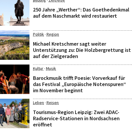
·
Bildung
Zeitreise
250 Jahre „Werther“: Das Goethedenkmal
auf dem Naschmarkt wird restauriert
·
Politik
Region
Michael Kretschmer sagt weiter
Unterstützung zu: Die Holzbergrettung ist
auf der Zielgeraden
·
Kultur
Musik
Barockmusik trifft Poesie: Vorverkauf für
das Festival „Europäische Notenspuren“
im November beginnt
·
Leben
Reisen
Tourismus-Region Leipzig: Zwei ADAC-
Radservice-Stationen in Nordsachsen
eröffnet