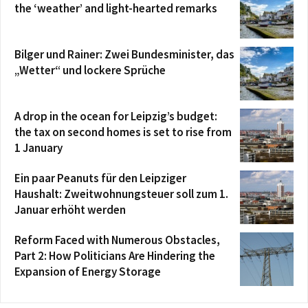
the ‘weather’ and light-hearted remarks
Bilger und Rainer: Zwei Bundesminister, das
„Wetter“ und lockere Sprüche
A drop in the ocean for Leipzig’s budget:
the tax on second homes is set to rise from
1 January
Ein paar Peanuts für den Leipziger
Haushalt: Zweitwohnungsteuer soll zum 1.
Januar erhöht werden
Reform Faced with Numerous Obstacles,
Part 2: How Politicians Are Hindering the
Expansion of Energy Storage