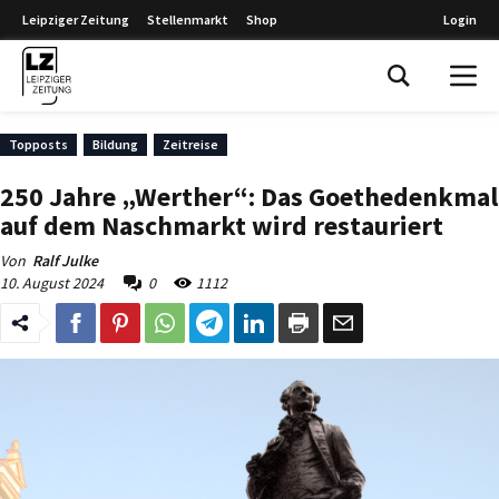
Leipziger Zeitung
Stellenmarkt
Shop
Login
Leipziger Zeitung
Topposts
Bildung
Zeitreise
250 Jahre „Werther“: Das Goethedenkmal
auf dem Naschmarkt wird restauriert
Von
Ralf Julke
10. August 2024
0
1112