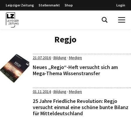
Leipziger Zeitung
Stellenmarkt
Shop
Login
Leipziger Zeitung
Regjo
·
·
21.07.2016
Bildung
Medien
Neues „Regjo“-Heft versucht sich am
Mega-Thema Wissenstransfer
·
·
01.11.2014
Bildung
Medien
25 Jahre Friedliche Revolution: Regjo
versucht einmal eine schöne bunte Bilanz
für Mitteldeutschland