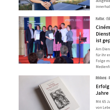
ausgewä
innerhal
Niedersc
der Univ
Kultur
Fi
·
dieser M
Cinéma
Diens
ist ge
Am Dien
für ihr 
Folge m
Medienf
Programm
Bildung
·
kuratie
sowie e
Erfolg
Cinémat
Jahre 
Mit 65 J
von Lebe