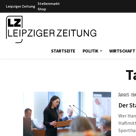
Stellenmarkt
Leipziger Zeitung
Shop
Leipziger Zeitung
STARTSEITE
POLITIK
WIRTSCHAFT
T
Sport
Ha
·
Der St
Wer Hand
Haftmitt
Sporthal