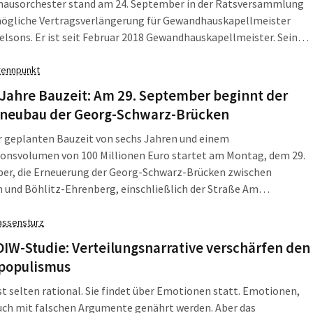
ausorchester stand am 24. September in der Ratsversammlung
 mögliche Vertragsverlängerung für Gewandhauskapellmeister
elsons. Er ist seit Februar 2018 Gewandhauskapellmeister. Sein
r Vertrag läuft am 31. Juli 2027 aus. Seit seinem Amtsantritt
et sich die Zusammenarbeit zwischen Gewandhausorchester und
rennpunkt
auskapellmeister sehr erfolgreich, betonte das Kulturdezernat
Jahre Bauzeit: Am 29. September beginnt der
zneubau der Georg-Schwarz-Brücken
r geplanten Bauzeit von sechs Jahren und einem
ionsvolumen von 100 Millionen Euro startet am Montag, dem 29.
er, die Erneuerung der Georg-Schwarz-Brücken zwischen
 und Böhlitz-Ehrenberg, einschließlich der Straße Am
hlößchen. Es beginnt nicht gleich mit der Brücke selbst. Um
heit herzustellen, müssen zunächst mehrere leerstehende
assensturz
 unterhalb der Brücken abgebrochen und Bäume […]
IW-Studie: Verteilungsnarrative verschärfen den
populismus
ist selten rational. Sie findet über Emotionen statt. Emotionen,
auch mit falschen Argumente genährt werden. Aber das