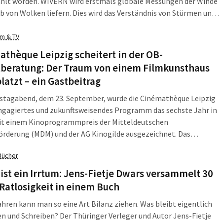
hlt worden. WIVERN wird erstmals globale Messungen der Winde
b von Wolken liefern. Dies wird das Verständnis von Stürmen und
hlag verbessern und für bessere Wettervorhersagen sorgen. Von
ersität Leipzig ist der Meteorologe PD Dr. Maximilian Maahn an
lm & TV
ission beteiligt. […]
thèque Leipzig scheitert in der OB-
tberatung: Der Traum von einem Filmkunsthaus
platzt – ein Gastbeitrag
stagabend, dem 23. September, wurde die Cinémathèque Leipzig
engagiertes und zukunftsweisendes Programm das sechste Jahr in
it einem Kinoprogrammpreis der Mitteldeutschen
örderung (MDM) und der AG Kinogilde ausgezeichnet. Das
, mit einem Mix aus aktuellen Kinostarts, Filmgeschichte,
Bücher
rten Filmreihen mit Themenschwerpunkten und Filmgesprächen
xperimentellen Formaten und Ausstellungen, entwickelte die
 ist ein Irrtum: Jens-Fietje Dwars versammelt 30
hèque […]
Ratlosigkeit in einem Buch
ahren kann man so eine Art Bilanz ziehen. Was bleibt eigentlich
n und Schreiben? Der Thüringer Verleger und Autor Jens-Fietje