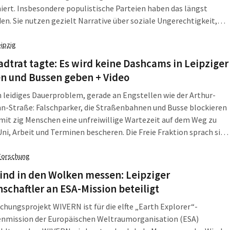
iert. Insbesondere populistische Parteien haben das längst
en. Sie nutzen gezielt Narrative über soziale Ungerechtigkeit,
politik als unsozial und von Eliten getrieben darzustellen. Eine
die des Deutschen Instituts für Wirtschaftsforschung (DIW
eipzig
bestätigt […]
adtrat tagte: Es wird keine Dashcams in Leipziger
n und Bussen geben + Video
in leidiges Dauerproblem, gerade an Engstellen wie der Arthur-
n-Straße: Falschparker, die Straßenbahnen und Busse blockieren
mit zig Menschen eine unfreiwillige Wartezeit auf dem Weg zu
Uni, Arbeit und Terminen bescheren. Die Freie Fraktion sprach sich
trat nun für den Einsatz von Dashcams aus, deren Aufnahmen
B-Personal sofort ans […]
Forschung
ind in den Wolken messen: Leipziger
schaftler an ESA-Mission beteiligt
chungsprojekt WIVERN ist für die elfte „Earth Explorer“-
tenmission der Europäischen Weltraumorganisation (ESA)