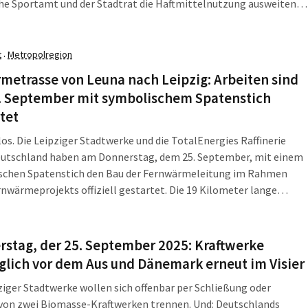
he Sportamt und der Stadtrat die Haftmittelnutzung ausweiten.
 ist ein Modellversuch für knapp 13.000 Euro geplant.
llsport benötigt Harz, damit er ohne Einschränkungen nötig
achte Felix […]
t
Metropolregion
·
etrasse von Leuna nach Leipzig: Arbeiten sind
. September mit symbolischem Spatenstich
tet
los. Die Leipziger Stadtwerke und die TotalEnergies Raffinerie
eutschland haben am Donnerstag, dem 25. September, mit einem
schen Spatenstich den Bau der Fernwärmeleitung im Rahmen
rnwärmeprojekts offiziell gestartet. Die 19 Kilometer lange
ird in Zukunft Abwärme aus der Raffinerie in Leuna zum Heizwerk
 in Leipzig transportieren und damit einen entscheidenden […]
stag, der 25. September 2025: Kraftwerke
lich vor dem Aus und Dänemark erneut im Visier
ziger Stadtwerke wollen sich offenbar per Schließung oder
 von zwei Biomasse-Kraftwerken trennen. Und: Deutschlands