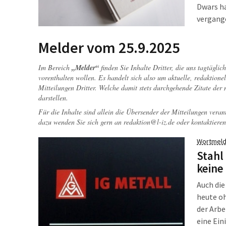
Dwars ha
vergang
Angerei
damals 
Melder vom 25.9.2025
Im Bereich
„Melder“
finden Sie Inhalte Dritter, die uns tagtägli
vorenthalten wollen. Es handelt sich also um aktuelle, redaktionel
Mitteilungen Dritter. Welche damit stets durchgehende Zitate der
darstellen.
Für die Inhalte sind allein die Übersender der Mitteilungen veran
dazu wenden Sie sich gern an
redaktion@l-iz.de
oder kontaktieren
Wortmeld
Stahl
keine
Auch die
heute oh
der Arbe
eine Ein