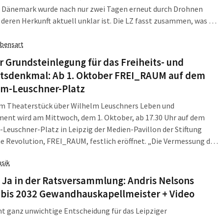
 Dänemark wurde nach nur zwei Tagen erneut durch Drohnen
 deren Herkunft aktuell unklar ist. Die LZ fasst zusammen, was am
ag, dem 25. September 2025, in Leipzig, Sachsen und darüber
ichtig war. Nicht rentabel: Stadtwerke wollen […]
bensart
r Grundsteinlegung für das Freiheits- und
itsdenkmal: Ab 1. Oktober FREI_RAUM auf dem
lm-Leuschner-Platz
em Theaterstück über Wilhelm Leuschners Leben und
ent wird am Mittwoch, dem 1. Oktober, ab 17.30 Uhr auf dem
Leuschner-Platz in Leipzig der Medien-Pavillon der Stiftung
he Revolution, FREI_RAUM, festlich eröffnet. „Die Vermessung der
ie – Ein Wilhelm-Leuschner-Porträt“ porträtiert einen der
sik
ossensten Verteidiger der deutschen Demokratie im Widerstand
n Nationalsozialismus. Musikalisch wird der […]
 Ja in der Ratsversammlung: Andris Nelsons
t bis 2032 Gewandhauskapellmeister + Video
ht ganz unwichtige Entscheidung für das Leipziger