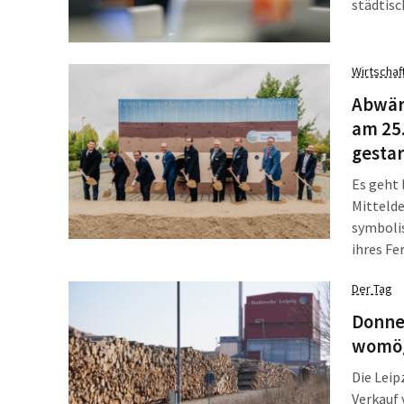
städtisc
Zunächst
„Handba
ist“, br
Wirtschaf
Abwärm
am 25
gestar
Es geht 
Mitteld
symboli
ihres Fe
Trasse w
Der Tag
Kulkwitz
Donner
womög
Die Leip
Verkauf