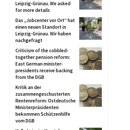
Leipzig-Grünau. We asked
for more details
Das „Jobcenter vor Ort“ hat
einen neuen Standort in
Leipzig-Grünau. Wir haben
nachgefragt
Criticism of the cobbled-
together pension reform:
East German minister-
presidents receive backing
from the DGB
Kritik an der
zusammengeschusterten
Rentenreform: Ostdeutsche
Ministerpräsidenten
bekommen Schützenhilfe
vom DGB