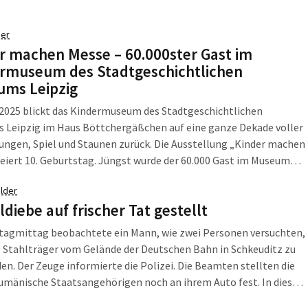
hen, brachte sie einen eigenen Lösungsvorschlag mit
ften Entgeltsteigerungen und einem Pauschalbetrag ein. […]
er
r machen Messe – 60.000ster Gast im
rmuseum des Stadtgeschichtlichen
ms Leipzig
2025 blickt das Kindermuseum des Stadtgeschichtlichen
 Leipzig im Haus Böttchergäßchen auf eine ganze Dekade voller
ngen, Spiel und Staunen zurück. Die Ausstellung „Kinder machen
eiert 10. Geburtstag. Jüngst wurde der 60.000 Gast im Museum
 Die in Kooperation mit der Leipziger Messe konzipierte
lder
ausstellung lädt Kinder von 6 bis 10 Jahren […]
ldiebe auf frischer Tat gestellt
agmittag beobachtete ein Mann, wie zwei Personen versuchten,
 Stahlträger vom Gelände der Deutschen Bahn in Schkeuditz zu
n. Der Zeuge informierte die Polizei. Die Beamten stellten die
umänische Staatsangehörigen noch an ihrem Auto fest. In dieses
ie bereits neun Träger verladen. Sowohl der 39-jährige Mann, als