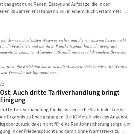
t das getan und Reden, Essays und Aufsätze, die in den
enen 30 Jahren entstanden sind, in einem Buch versammelt.
chert mit Intermezzos, in denen er seine heutigen Gedanken zum
[…]
ch auf den verschiedensten Wegen erreichen und die wir unseren Lesern nicht
l nicht bearbeitete und auf ihren Wahrheitsgehalt hin nicht überprüfte
 namentlich genannten Absender außerhalb unseres redaktionellen Bereiches
twortlich, die Redaktion macht sich die Aussagen nicht zu eigen. Bei Fragen
 den Versender der Informationen.
er
 Ost: Auch dritte Tarifverhandlung bringt
 Einigung
 dritte Tarifverhandlung für die ostdeutsche Stahlindustrie ist
ne Ergebnis zu Ende gegangen. Die IG Metall wies das Angebot
itgeber zurück, da es nicht für eine Reallohnsicherung sorgt. Um
igung in der Friedenspflicht und damit ohne Warnstreiks zu