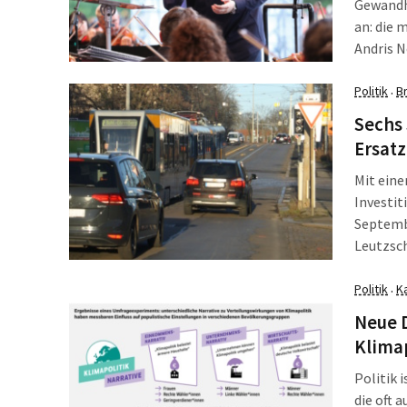
Gewandh
an: die
Andris N
aktuelle
gestalt
Politik
B
·
Gewandh
Sechs 
[…]
Ersat
Mit eine
Investit
Septemb
Leutzsch
Rittersc
Baufrei
Politik
K
·
Gebäude
Neue D
Klima
Politik 
die oft 