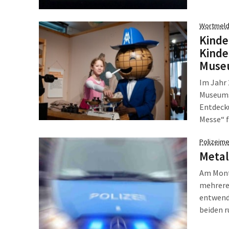
ermöglic
dauerha
Wortmeld
Kinde
Kinde
Museu
Im Jahr 
Museums
Entdecku
Messe“ f
begrüßt.
Polizeime
Erlebnis
Metal
Am Mont
mehrere
entwende
beiden r
hatten s