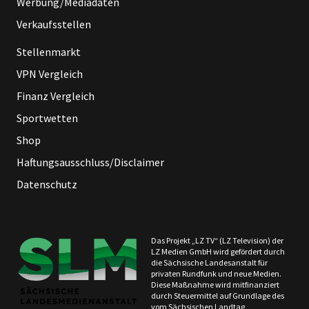
Werbung/Mediadaten
Verkaufsstellen
Stellenmarkt
VPN Vergleich
Finanz Vergleich
Sportwetten
Shop
Haftungsausschluss/Disclaimer
Datenschutz
Das Projekt „LZ TV“ (LZ Television) der
LZ Medien GmbH wird gefördert durch
die Sächsische Landesanstalt für
privaten Rundfunk und neue Medien.
Diese Maßnahme wird mitfinanziert
durch Steuermittel auf Grundlage des
vom Sächsischen Landtag