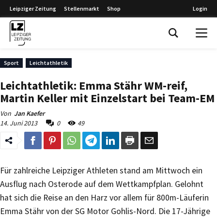
Leipziger Zeitung
Stellenmarkt
Shop
Login
Leipziger Zeitung
Sport
Leichtathletik
Leichtathletik: Emma Stähr WM-reif,
Martin Keller mit Einzelstart bei Team-EM
Von
Jan Kaefer
14. Juni 2013
0
49
Für zahlreiche Leipziger Athleten stand am Mittwoch ein
Ausflug nach Osterode auf dem Wettkampfplan. Gelohnt
hat sich die Reise an den Harz vor allem für 800m-Läuferin
Emma Stähr von der SG Motor Gohlis-Nord. Die 17-Jährige