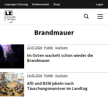
Leipziger Zeitung
Stellenmarkt
Shop
Login
Leipziger Zeitung
Brandmauer
·
·
22.07.2026
Politik
Sachsen
Im Osten wackelt schon wieder die
Brandmauer
·
·
14.05.2026
Politik
Sachsen
AfD und BSW jubeln nach
Täuschungsmanöver im Landtag