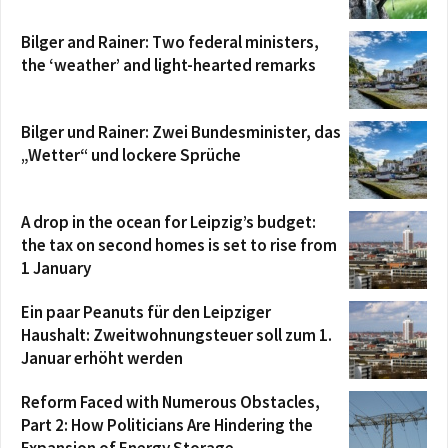
Bilger and Rainer: Two federal ministers,
the ‘weather’ and light-hearted remarks
Bilger und Rainer: Zwei Bundesminister, das
„Wetter“ und lockere Sprüche
A drop in the ocean for Leipzig’s budget:
the tax on second homes is set to rise from
1 January
Ein paar Peanuts für den Leipziger
Haushalt: Zweitwohnungsteuer soll zum 1.
Januar erhöht werden
Reform Faced with Numerous Obstacles,
Part 2: How Politicians Are Hindering the
Expansion of Energy Storage