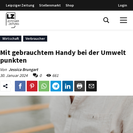
Leipziger Zeitung
Stellenmarkt
Shop
Login
Leipziger Zeitung
Wirtschaft
Verbraucher
Mit gebrauchtem Handy bei der Umwelt
punkten
Von
Jessica Brungart
30. Januar 2024
0
661