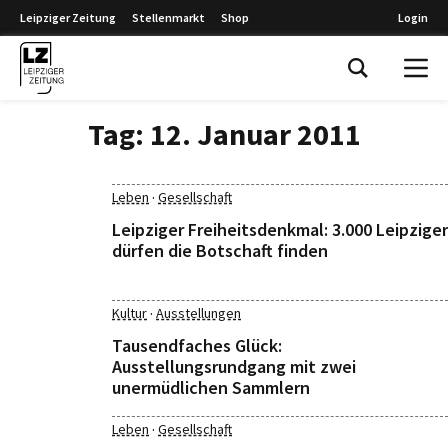
Leipziger Zeitung
Stellenmarkt
Shop
Login
Leipziger Zeitung
Tag:
12. Januar 2011
·
Leben
Gesellschaft
Leipziger Freiheitsdenkmal: 3.000 Leipziger
dürfen die Botschaft finden
·
Kultur
Ausstellungen
Tausendfaches Glück:
Ausstellungsrundgang mit zwei
unermüdlichen Sammlern
·
Leben
Gesellschaft