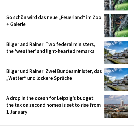
So schön wird das neue „Feuerland“ im Zoo
+ Galerie
Bilger and Rainer: Two federal ministers,
the ‘weather’ and light-hearted remarks
Bilger und Rainer: Zwei Bundesminister, das
„Wetter“ und lockere Sprüche
A drop in the ocean for Leipzig’s budget:
the tax on second homes is set to rise from
1 January