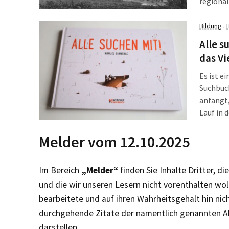
regional
Sakralba
gilt. Di
Bildung
·
bezeichn
Alle s
[…]
das V
Es ist e
Suchbuch
anfängt,
Lauf in 
Šumberac
Melder vom 12.10.2025
Im Bereich
„Melder“
finden Sie Inhalte Dritter, d
und die wir unseren Lesern nicht vorenthalten woll
bearbeitete und auf ihren Wahrheitsgehalt hin nich
durchgehende Zitate der namentlich genannten Ab
darstellen.