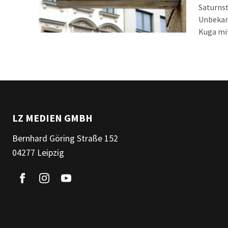
Saturnst
Unbekan
Kuga mi
wurde da
36.000 Eu
LZ MEDIEN GMBH
Bernhard Göring Straße 152
04277 Leipzig