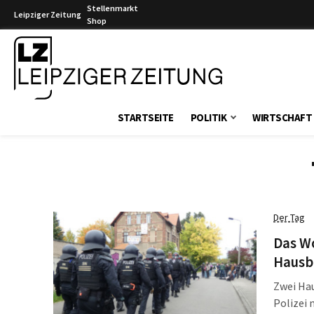
Stellenmarkt
Leipziger Zeitung
Shop
Leipziger Zeitung
STARTSEITE
POLITIK
WIRTSCHAFT
Der Tag
Das W
Hausb
Zwei Ha
Polizei