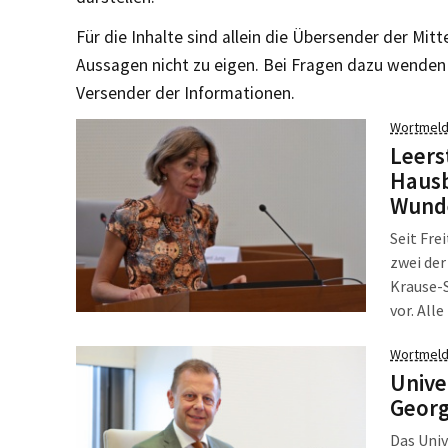
Für die Inhalte sind allein die Übersender der Mit
Aussagen nicht zu eigen. Bei Fragen dazu wenden 
Versender der Informationen.
Wortmeld
Leers
Hausb
Wund
Seit Fre
zwei der
Krause-S
vor. All
Nagel (D
Wortmeld
Unive
Georg
Das Univ