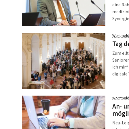
eine Rah
medizini
Synergie
Herausf
versorge
Wortmeld
Patient:
Tag d
Zum elft
Seniore
ich mir“
digitale
Ältere b
Mitmac
Wortmeld
An- u
mögli
Neu-Leip