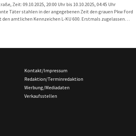
raße, Zeit: 09.10.2025, 20:00 Uhr bis 10.10.2025, 04:45 Uhr
nte Täter stahlen in der angegebenen Zeit den grauen Pkw Ford
t den amtlichen Kennzeichen L-KU 600. Erstmals zugelassen
s Fahrzeug im November 2023 und hat einen Wert von circa
ro. Ort: Leipzig (Miltitz), Triftstraße, Zeit: […]
Kontakt/Impressum
Redaktion/Terminredaktion
Werbung/Mediadaten
Verkaufsstellen