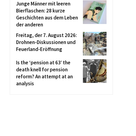
Junge Männer mit leeren
Bierflaschen: 28 kurze
Geschichten aus dem Leben
der anderen
Freitag, der 7. August 2026:
Drohnen-Diskussionen und
Feuerland-Eröffnung
Is the ‘pension at 63’ the
death knell for pension
reform? An attempt at an
analysis