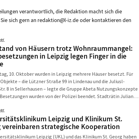
teilungen verantwortlich, die Redaktion macht sich die
Sie sich gern an
redaktion@l-iz.de
oder kontaktieren den
er
tand von Häusern trotz Wohnraummangel:
esetzungen in Leipzig legen Finger in die
e
itag, 10. Oktober wurden in Leipzig mehrere Häuser besetzt. Für
 Objekte – die Lützner Straße 99 in Lindenau und die Juliusl-
tr. 8 in Sellerhausen – legte die Gruppe Abeta Nutzungskonzepte
e Besetzungen wurden von der Polizei beendet. Stadträtin Juliane
ie Linke) war bei zwei Aktionen vor Ort und erklärt: „Mit […]
er
rsitätsklinikum Leipzig und Klinikum St.
 vereinbaren strategische Kooperation
ersitätsklinikum Leipzig (UKL) und das Klinikum St. Georg haben