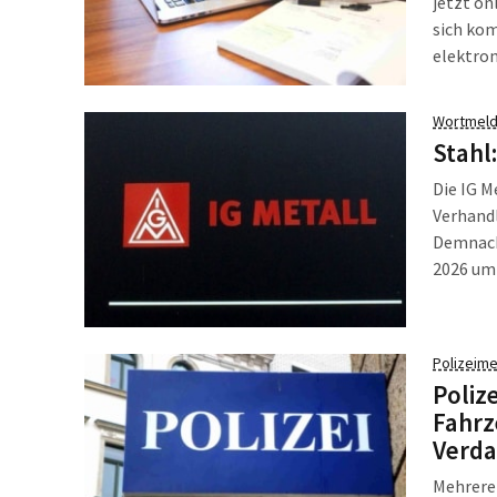
jetzt on
sich kom
elektro
www.lei
Bürger 
Wortmeld
und ohn
Stahl
Die IG M
Verhandl
Demnach 
2026 um 
überprop
31.12.20
Polizeime
Poliz
Fahrz
Verda
Mehrere 