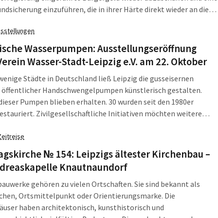
ndsicherung einzuführen, die in ihrer Härte direkt wieder an die
 Hartz-IV-Gesetzgebung anknüpft. Dass auch die SPD dem
sstellungen
mt hat, sorgt längst für heftigen Protest. Der DGB […]
rische Wasserpumpen: Ausstellungseröffnung
erein Wasser-Stadt-Leipzig e.V. am 22. Oktober
wenige Städte in Deutschland ließ Leipzig die gusseisernen
 öffentlicher Handschwengelpumpen künstlerisch gestalten.
dieser Pumpen blieben erhalten. 30 wurden seit den 1980er
estauriert. Zivilgesellschaftliche Initiativen möchten weitere
eren, um mit ihrer Hilfe Stadtbäume gießen zu können. Der
reis Gohliser Geschichte im Leipziger Geschichtsverein
Zeitreise
ete zum Thema eine Wanderausstellung, die seit […]
gskirche № 154: Leipzigs ältester Kirchenbau –
ndreaskapelle Knautnaundorf
auwerke gehören zu vielen Ortschaften. Sie sind bekannt als
chen, Ortsmittelpunkt oder Orientierungsmarke. Die
user haben architektonisch, kunsthistorisch und