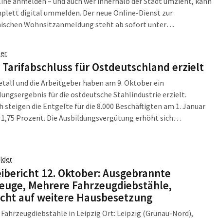
line anmelden – und auch wer innerhalb der Stadt umzieht, kann
plett digital ummelden. Der neue Online-Dienst zur
nischen Wohnsitzanmeldung steht ab sofort unter
pzig.de/wohnung-anmelden zur Verfügung. Bürgerinnen und
können ihre Anmeldung damit ortsunabhängig, rund um die Uhr
er
e den Gang ins […]
: Tarifabschluss für Ostdeutschland erzielt
etall und die Arbeitgeber haben am 9. Oktober ein
ungsergebnis für die ostdeutsche Stahlindustrie erzielt.
steigen die Entgelte für die 8.000 Beschäftigten am 1. Januar
1,75 Prozent. Die Ausbildungsvergütung erhöht sich
ortional um 75 Euro im Monat. Der Tarifvertrag läuft bis zum
26. „Dieses Ergebnis trägt der besonderen Situation im […]
lder
eibericht 12. Oktober: Ausgebrannte
euge, Mehrere Fahrzeugdiebstähle,
cht auf weitere Hausbesetzung
Fahrzeugdiebstähle in Leipzig Ort: Leipzig (Grünau-Nord),