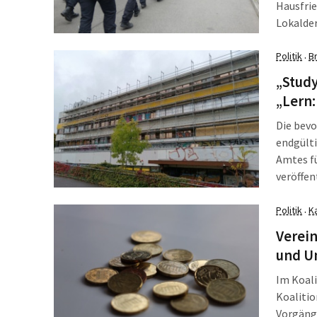
Hausfrie
Lokalder
zusamme
Leipzig,
Politik
B
·
Besetzu
„Study
„Lern:
Die bevo
endgülti
Amtes fü
veröffen
wollen s
aber fra
Politik
K
·
Verein
und Un
Im Koali
Koalitio
Vorgänge