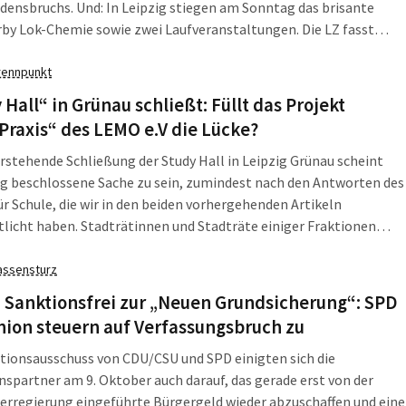
densbruchs. Und: In Leipzig stiegen am Sonntag das brisante
by Lok-Chemie sowie zwei Laufveranstaltungen. Die LZ fasst
n, was am Wochenende, dem 11. und 12. Oktober 2025, in
 Sachsen und darüber hinaus wichtig war. „Autonome
rennpunkt
ngstage“ […]
 Hall“ in Grünau schließt: Füllt das Projekt
Praxis“ des LEMO e.V die Lücke?
rstehende Schließung der Study Hall in Leipzig Grünau scheint
g beschlossene Sache zu sein, zumindest nach den Antworten des
r Schule, die wir in den beiden vorhergehenden Artikeln
tlicht haben. Stadträtinnen und Stadträte einiger Fraktionen
ich für den Erhalt einsetzen, ob das zum Erfolg führt, scheint
glich. Wie könnte es weitergehen? […]
assensturz
 Sanktionsfrei zur „Neuen Grundsicherung“: SPD
ion steuern auf Verfassungsbruch zu
tionsausschuss von CDU/CSU und SPD einigten sich die
nspartner am 9. Oktober auch darauf, das gerade erst von der
rregierung eingeführte Bürgergeld wieder abzuschaffen und eine