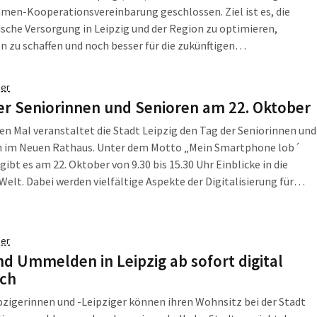
men-Kooperationsvereinbarung geschlossen. Ziel ist es, die
sche Versorgung in Leipzig und der Region zu optimieren,
n zu schaffen und noch besser für die zukünftigen
orderungen im Gesundheitswessen gerüstet zu sein. Gemeinsam
n beide Krankenhäuser mehr als 60 Prozent aller stationären
er
innen in Leipzig. Damit […]
er Seniorinnen und Senioren am 22. Oktober
en Mal veranstaltet die Stadt Leipzig den Tag der Seniorinnen und
n im Neuen Rathaus. Unter dem Motto „Mein Smartphone lob´
 gibt es am 22. Oktober von 9.30 bis 15.30 Uhr Einblicke in die
 Welt. Dabei werden vielfältige Aspekte der Digitalisierung für
eleuchtet und Möglichkeiten zum Informieren, Ausprobieren und
hen […]
er
nd Ummelden in Leipzig ab sofort digital
ch
zigerinnen und -Leipziger können ihren Wohnsitz bei der Stadt