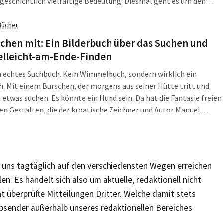
geschichtlich vielfältige Bedeutung. Diesmal geht es um den
u in Knautnaundorf, der als Sachsens ältestes Kirchengebäude
e Andreaskapelle Knautnaundorf – auch als Andreaskirche
Bücher
et – ist das in seinen ältesten Teilen aus dem 11. Jahrhundert
uchen mit: Ein Bilderbuch über das Suchen und
ielleicht-am-Ende-Finden
in echtes Suchbuch. Kein Wimmelbuch, sondern wirklich ein
. Mit einem Burschen, der morgens aus seiner Hütte tritt und
 etwas suchen. Es könnte ein Hund sein. Da hat die Fantasie freien
den Gestalten, die der kroatische Zeichner und Autor Manuel
 da in ein winterlich anmutendes Bild gepackt hat. Wenn, […]
ie uns tagtäglich auf den verschiedensten Wegen erreichen
en. Es handelt sich also um aktuelle, redaktionell nicht
t überprüfte Mitteilungen Dritter. Welche damit stets
sender außerhalb unseres redaktionellen Bereiches