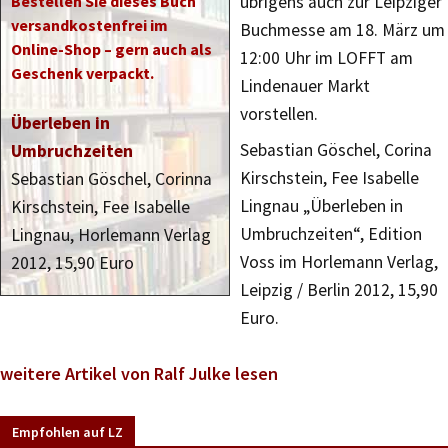
Bestellen Sie dieses Buch
übrigens auch zur Leipziger
versandkostenfrei im
Buchmesse am 18. März um
Online-Shop – gern auch als
12:00 Uhr im LOFFT am
Geschenk verpackt.
Lindenauer Markt
vorstellen.
Überleben in
Sebastian Göschel, Corina
Umbruchzeiten
Kirschstein, Fee Isabelle
Sebastian Göschel, Corinna
Lingnau „Überleben in
Kirschstein, Fee Isabelle
Umbruchzeiten“, Edition
Lingnau, Horlemann Verlag
Voss im Horlemann Verlag,
2012, 15,90 Euro
Leipzig / Berlin 2012, 15,90
Euro.
weitere Artikel von Ralf Julke lesen
Empfohlen auf LZ