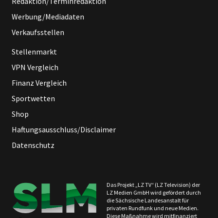
Redaktion/Terminredaktion
Werbung/Mediadaten
Verkaufsstellen
Stellenmarkt
VPN Vergleich
Finanz Vergleich
Sportwetten
Shop
Haftungsausschluss/Disclaimer
Datenschutz
Das Projekt „LZ TV“ (LZ Television) der
LZ Medien GmbH wird gefördert durch
die Sächsische Landesanstalt für
privaten Rundfunk und neue Medien.
Diese Maßnahme wird mitfinanziert