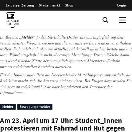
Leipziger Zeitung
Stellenmarkt
Shop
Login
Leipziger Zeitung
Im Bereich
„Melder“
finden Sie Inhalte Dritter, die uns tagtäglich auf den
verschiedensten Wegen erreichen und die wir unseren Lesern nicht vorenthalten
wollen. Es handelt sich also um aktuelle, redaktionell nicht bearbeitete und auf
ihren Wahrheitsgehalt hin nicht überprüfte Mitteilungen Dritter. Welche damit
stets durchgehende Zitate der namentlich genannten Absender außerhalb
unseres redaktionellen Bereiches darstellen.
Für die Inhalte sind allein die Übersender der Mitteilungen verantwortlich, die
Redaktion macht sich die Aussagen nicht zu eigen. Bei Fragen dazu wenden Sie
sich gern an
redaktion@l-iz.de
oder kontaktieren den Versender der
Informationen.
Melder
Bewegungsmelder
Am 23. April um 17 Uhr: Student_innen
protestieren mit Fahrrad und Hut gegen