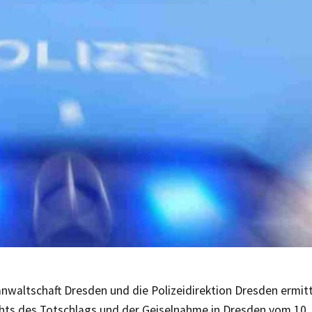
anwaltschaft Dresden und die Polizeidirektion Dresden ermit
hts des Totschlags und der Geiselnahme in Dresden vom 10