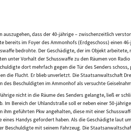
n auszugehen, dass der 40-jährige – zwischenzeitlich versto
te bereits im Foyer des Ammonhofs (Erdgeschoss) einen 46-
sswaffe bedrohte. Der Geschädigte, der im Objekt arbeitete,
ten unter Vorhalt der Schusswaffe zu den Räumen von Radio
schuldigte dort mehrfach gegen die Tür des Senders schoss,
n die Flucht. Er blieb unverletzt. Die Staatsanwaltschaft D
n des Beschuldigten im Ammonhof als versuchte Geiselnahm
Jährige nicht in die Räume des Senders gelangte, ließ er schl
. Im Bereich der Uhlandstraße soll er neben einer 50-jähri
n ihm geführten Pkw angehalten, diese mit einer Schusswaff
eines Handys gefordert haben. Als die Geschädigte laut um H
der Beschuldigte mit seinem Fahrzeug. Die Staatsanwaltscha