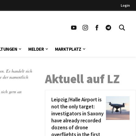
Login
LTUNGEN
MELDER
MARKTPLATZ
en. Es handelt sich
Aktuell auf LZ
te der namentlich
 sich gern an
Leipzig/Halle Airport is
not the only target:
investigators in Saxony
have already recorded
dozens of drone
overflights in the first