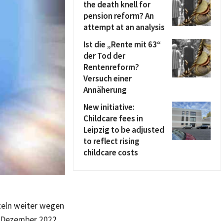
the death knell for
pension reform? An
attempt at an analysis
Ist die „Rente mit 63“
der Tod der
Rentenreform?
Versuch einer
Annäherung
New initiative:
Childcare fees in
Leipzig to be adjusted
to reflect rising
childcare costs
teln weiter wegen
. Dezember 2022