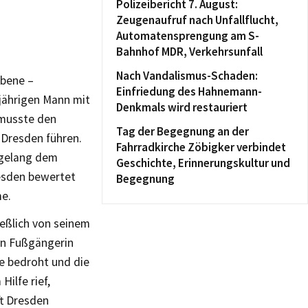
Polizeibericht 7. August:
Zeugenaufruf nach Unfallflucht,
Automatensprengung am S-
Bahnhof MDR, Verkehrsunfall
Nach Vandalismus-Schaden:
rbene –
Einfriedung des Hahnemann-
jährigen Mann mit
Denkmals wird restauriert
 musste den
Tag der Begegnung an der
 Dresden führen.
Fahrradkirche Zöbigker verbindet
 gelang dem
Geschichte, Erinnerungskultur und
resden bewertet
Begegnung
e.
ießlich von seinem
gen Fußgängerin
e bedroht und die
ilfe rief,
ft Dresden