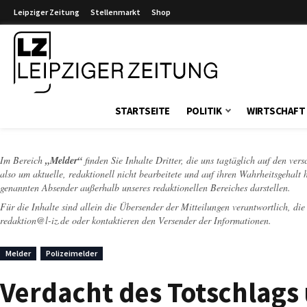
Leipziger Zeitung
Stellenmarkt
Shop
Leipziger Zeitung
STARTSEITE
POLITIK
WIRTSCHAFT
Im Bereich
„Melder“
finden Sie Inhalte Dritter, die uns tagtäglich auf den ver
also um aktuelle, redaktionell nicht bearbeitete und auf ihren Wahrheitsgehalt 
genannten Absender außerhalb unseres redaktionellen Bereiches darstellen.
Für die Inhalte sind allein die Übersender der Mitteilungen verantwortlich, di
redaktion@l-iz.de
oder kontaktieren den Versender der Informationen.
Melder
Polizeimelder
Verdacht des Totschlags