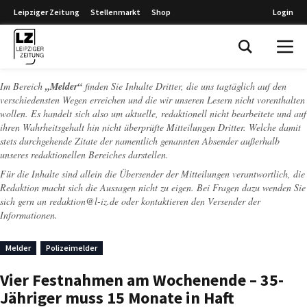
Leipziger Zeitung
Stellenmarkt
Shop
Login
Leipziger Zeitung
Im Bereich
„Melder“
finden Sie Inhalte Dritter, die uns tagtäglich auf den
verschiedensten Wegen erreichen und die wir unseren Lesern nicht vorenthalten
wollen. Es handelt sich also um aktuelle, redaktionell nicht bearbeitete und auf
ihren Wahrheitsgehalt hin nicht überprüfte Mitteilungen Dritter. Welche damit
stets durchgehende Zitate der namentlich genannten Absender außerhalb
unseres redaktionellen Bereiches darstellen.
Für die Inhalte sind allein die Übersender der Mitteilungen verantwortlich, die
Redaktion macht sich die Aussagen nicht zu eigen. Bei Fragen dazu wenden Sie
sich gern an
redaktion@l-iz.de
oder kontaktieren den Versender der
Informationen.
Melder
Polizeimelder
Vier Festnahmen am Wochenende – 35-
Jähriger muss 15 Monate in Haft