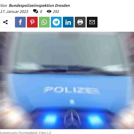
Von
Bundespolizeiinspektion Dresden
17. Januar 2023
0
292
lizeieinsatz (Symbolbild). Foto: LZ