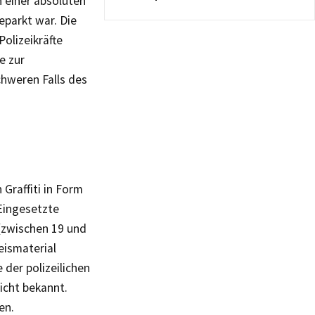
 einer absoluten
eparkt war. Die
Polizeikräfte
e zur
chweren Falls des
Graffiti in Form
Eingesetzte
(zwischen 19 und
eismaterial
der polizeilichen
icht bekannt.
en.