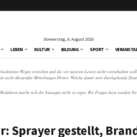
Donnerstag, 6. August 2026
LEBEN
KULTUR
BILDUNG
SPORT
VERANSTA
schiedensten Wegen erreichen und die wir unseren Lesern nicht vorenthalten woll
hin nicht überprüfte Mitteilungen Dritter. Welche damit stets durchgehende Zita
e Redaktion macht sich die Aussagen nicht zu eigen. Bei Fragen dazu wenden Sie
r: Sprayer gestellt, Bran