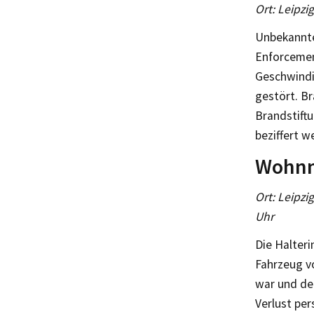
Ort: Leipzi
Unbekannte
Enforcemen
Geschwindi
gestört. B
Brandstift
beziffert w
Wohnm
Ort: Leipzi
Uhr
Die Halteri
Fahrzeug v
war und de
Verlust pe