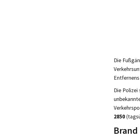
Die Fußgäng
Verkehrsun
Entfernens
Die Polize
unbekannte
Verkehrspol
2850
(tags
Brand