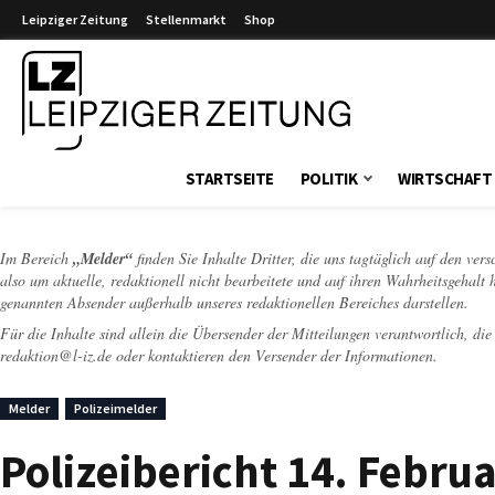
Leipziger Zeitung
Stellenmarkt
Shop
Leipziger Zeitung
STARTSEITE
POLITIK
WIRTSCHAFT
Im Bereich
„Melder“
finden Sie Inhalte Dritter, die uns tagtäglich auf den ver
also um aktuelle, redaktionell nicht bearbeitete und auf ihren Wahrheitsgehalt 
genannten Absender außerhalb unseres redaktionellen Bereiches darstellen.
Für die Inhalte sind allein die Übersender der Mitteilungen verantwortlich, di
redaktion@l-iz.de
oder kontaktieren den Versender der Informationen.
Melder
Polizeimelder
Polizeibericht 14. Februa