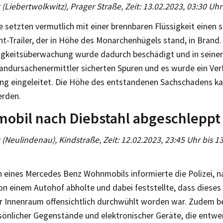
g (Liebertwolkwitz), Prager Straße, Zeit: 13.02.2023, 03:30 Uhr
 setzten vermutlich mit einer brennbaren Flüssigkeit einen
t-Trailer, der in Höhe des Monarchenhügels stand, in Brand.
gkeitsüberwachung wurde dadurch beschädigt und in seiner
randursachenermittler sicherten Spuren und es wurde ein Ve
ung eingeleitet. Die Höhe des entstandenen Sachschadens ka
erden.
obil nach Diebstahl abgeschleppt
g (Neulindenau), Kindstraße, Zeit: 12.02.2023, 23:45 Uhr bis 1
n eines Mercedes Benz Wohnmobils informierte die Polizei, n
on einem Autohof abholte und dabei feststellte, dass dieses
r Innenraum offensichtlich durchwühlt worden war. Zudem b
rsönlicher Gegenstände und elektronischer Geräte, die ent