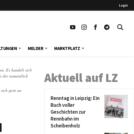
Login
LTUNGEN
MELDER
MARKTPLATZ
en. Es handelt sich
Aktuell auf LZ
te der namentlich
 sich gern an
Renntag in Leipzig: Ein
Buch voller
Geschichten zur
Rennbahn im
d
Scheibenholz