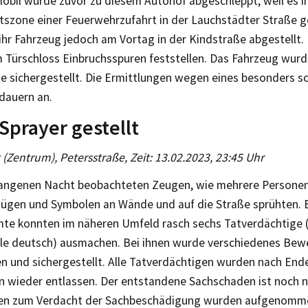
bil wurde zuvor zu diesem Autohof abgeschleppt, weil es in
tszone einer Feuerwehrzufahrt in der Lauchstädter Straße g
ihr Fahrzeug jedoch am Vortag in der Kindstraße abgestellt. 
 Türschloss Einbruchsspuren feststellen. Das Fahrzeug wurd
e sichergestellt. Die Ermittlungen wegen eines besonders s
dauern an.
Sprayer gestellt
g (Zentrum), Petersstraße, Zeit: 13.02.2023, 23:45 Uhr
gangenen Nacht beobachteten Zeugen, wie mehrere Personen 
tzügen und Symbolen an Wände und auf die Straße sprühten. 
mte konnten im näheren Umfeld rasch sechs Tatverdächtige 
alle deutsch) ausmachen. Bei ihnen wurde verschiedenes Bew
 und sichergestellt. Alle Tatverdächtigen wurden nach Ende 
wieder entlassen. Der entstandene Sachschaden ist noch n
en zum Verdacht der Sachbeschädigung wurden aufgenomm