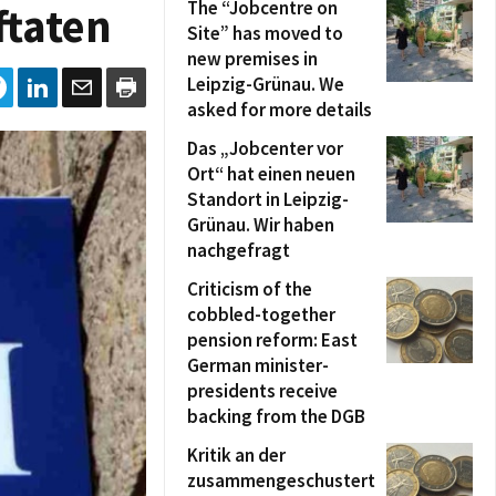
The “Jobcentre on
ftaten
Site” has moved to
new premises in
Leipzig-Grünau. We
asked for more details
Das „Jobcenter vor
Ort“ hat einen neuen
Standort in Leipzig-
Grünau. Wir haben
nachgefragt
Criticism of the
cobbled-together
pension reform: East
German minister-
presidents receive
backing from the DGB
Kritik an der
zusammengeschustert