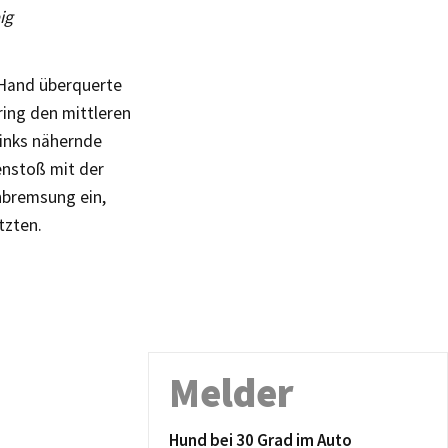
ig
 Hand überquerte
ring den mittleren
links nähernde
enstoß mit der
nbremsung ein,
tzten.
Melder
Hund bei 30 Grad im Auto