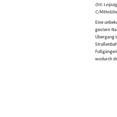
Ort: Leipzi
C/Mittelübe
Eine unbek
gestern Nac
Übergang in
Straßenbah
Fußgängeri
wodurch dre