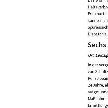
Das Wohnmo
Halteverbo
Frau hatte 
konnten am
Spurensuch
Diebstahls 
Sechs 
Ort: Leipzi
In der ver
von Schrif
Polizeibea
24 Jahre, 
aufgefunden
Maßnahmen 
Ermittlung