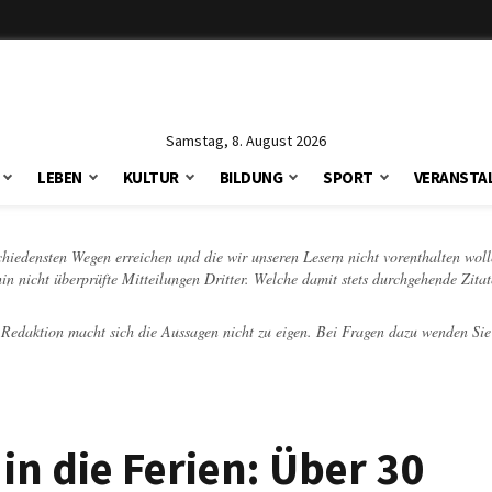
Samstag, 8. August 2026
LEBEN
KULTUR
BILDUNG
SPORT
VERANSTA
schiedensten Wegen erreichen und die wir unseren Lesern nicht vorenthalten woll
hin nicht überprüfte Mitteilungen Dritter. Welche damit stets durchgehende Zita
e Redaktion macht sich die Aussagen nicht zu eigen. Bei Fragen dazu wenden Sie
n die Ferien: Über 30