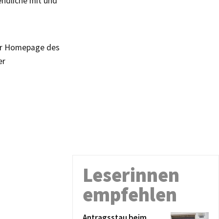
endliche mit und
der Homepage des
er
Leserinnen
empfehlen
Antragsstau beim