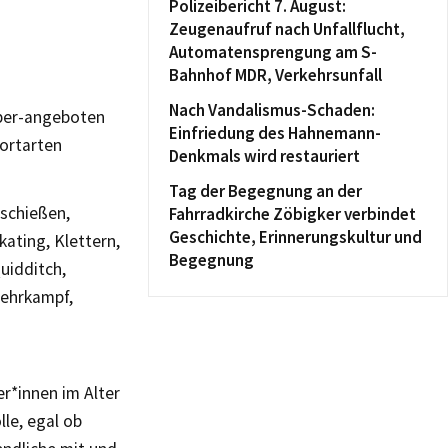
Polizeibericht 7. August:
Zeugenaufruf nach Unfallflucht,
Automatensprengung am S-
Bahnhof MDR, Verkehrsunfall
Nach Vandalismus-Schaden:
pper-angeboten
Einfriedung des Hahnemann-
portarten
Denkmals wird restauriert
Tag der Begegnung an der
schießen,
Fahrradkirche Zöbigker verbindet
Geschichte, Erinnerungskultur und
kating, Klettern,
Begegnung
Quidditch,
mehrkampf,
er*innen im Alter
lle, egal ob