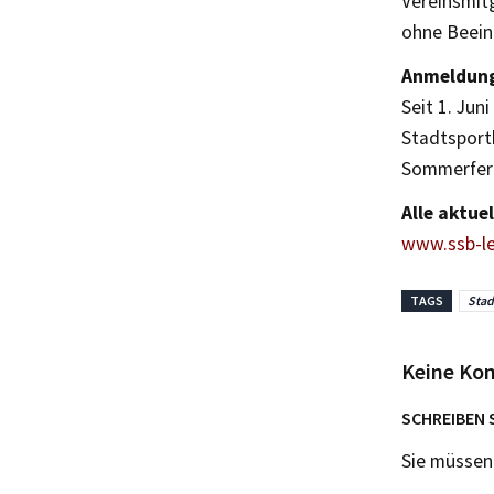
Vereinsmitg
ohne Beeint
Anmeldun
Seit 1. Ju
Stadtsport
Sommerferi
Alle aktue
www.ssb-le
TAGS
Stad
Keine Ko
SCHREIBEN 
Sie müsse