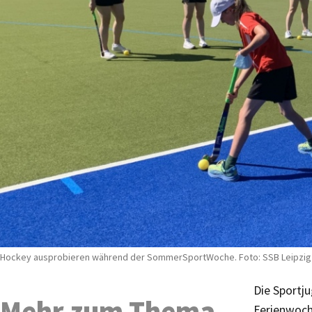
Hockey ausprobieren während der SommerSportWoche. Foto: SSB Leipzig
Die Sportju
Mehr zum Thema
Ferienwoch