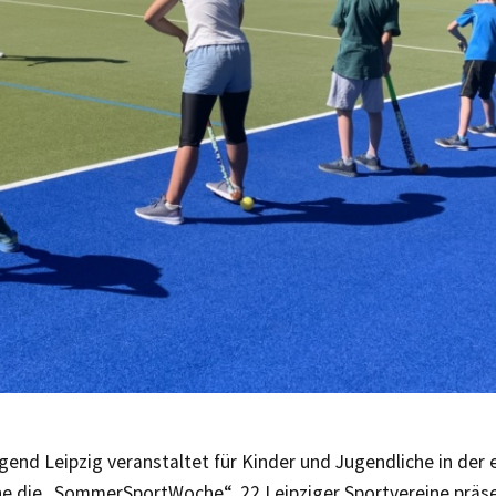
gend Leipzig veranstaltet für Kinder und Jugendliche in der 
e die „SommerSportWoche“. 22 Leipziger Sportvereine präse