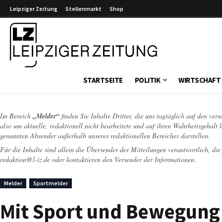
Leipziger Zeitung
Stellenmarkt
Shop
Leipziger Zeitung
STARTSEITE
POLITIK
WIRTSCHAFT
Im Bereich
„Melder“
finden Sie Inhalte Dritter, die uns tagtäglich auf den ver
also um aktuelle, redaktionell nicht bearbeitete und auf ihren Wahrheitsgehalt 
genannten Absender außerhalb unseres redaktionellen Bereiches darstellen.
Für die Inhalte sind allein die Übersender der Mitteilungen verantwortlich, di
redaktion@l-iz.de
oder kontaktieren den Versender der Informationen.
Melder
Sportmelder
Mit Sport und Bewegung i