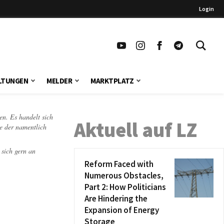
Login
LTUNGEN
MELDER
MARKTPLATZ
en. Es handelt sich
Aktuell auf LZ
te der namentlich
 sich gern an
Reform Faced with
Numerous Obstacles,
Part 2: How Politicians
Are Hindering the
Expansion of Energy
Storage