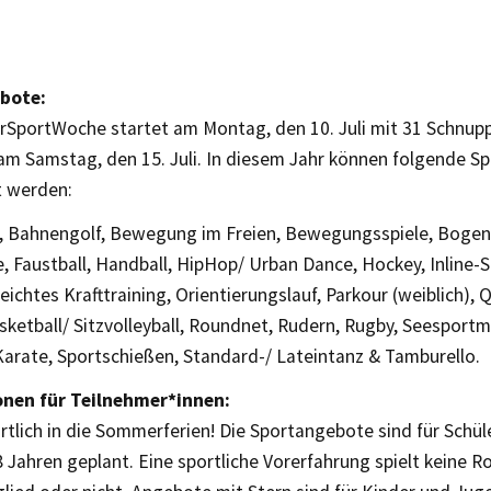
bote:
SportWoche startet am Montag, den 10. Juli mit 31 Schnu
am Samstag, den 15. Juli. In diesem Jahr können folgende S
t werden:
 Bahnengolf, Bewegung im Freien, Bewegungsspiele, Bogen
 Faustball, Handball, HipHop/ Urban Dance, Hockey, Inline-S
eichtes Krafttraining, Orientierungslauf, Parkour (weiblich), 
sketball/ Sitzvolleyball, Roundnet, Rudern, Rugby, Seesport
arate, Sportschießen, Standard-/ Lateintanz & Tamburello.
nen für Teilnehmer*innen:
rtlich in die Sommerferien! Die Sportangebote sind für Schül
8 Jahren geplant. Eine sportliche Vorerfahrung spielt keine Ro