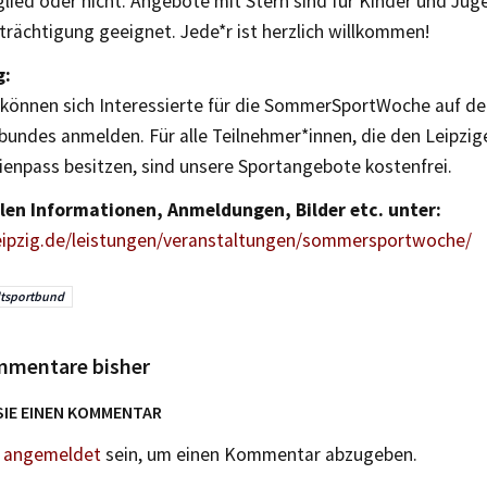
lied oder nicht. Angebote mit Stern sind für Kinder und Jug
rächtigung geeignet. Jede*r ist herzlich willkommen!
g:
ni können sich Interessierte für die SommerSportWoche auf 
bundes anmelden. Für alle Teilnehmer*innen, die den Leipzig
enpass besitzen, sind unsere Sportangebote kostenfrei.
llen Informationen, Anmeldungen, Bilder etc. unter:
ipzig.de/leistungen/veranstaltungen/sommersportwoche/
tsportbund
mmentare bisher
SIE EINEN KOMMENTAR
n
angemeldet
sein, um einen Kommentar abzugeben.