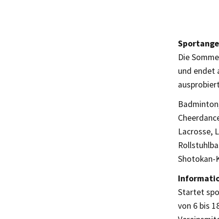
Sportange
Die Sommer
und endet 
ausprobier
Badminton,
Cheerdance,
Lacrosse, L
Rollstuhlba
Shotokan-K
Informatio
Startet spo
von 6 bis 1