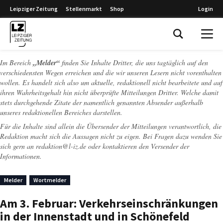
Leipziger Zeitung
Stellenmarkt
Shop
Login
Leipziger Zeitung
Im Bereich
„Melder“
finden Sie Inhalte Dritter, die uns tagtäglich auf den
verschiedensten Wegen erreichen und die wir unseren Lesern nicht vorenthalten
wollen. Es handelt sich also um aktuelle, redaktionell nicht bearbeitete und auf
ihren Wahrheitsgehalt hin nicht überprüfte Mitteilungen Dritter. Welche damit
stets durchgehende Zitate der namentlich genannten Absender außerhalb
unseres redaktionellen Bereiches darstellen.
Für die Inhalte sind allein die Übersender der Mitteilungen verantwortlich, die
Redaktion macht sich die Aussagen nicht zu eigen. Bei Fragen dazu wenden Sie
sich gern an
redaktion@l-iz.de
oder kontaktieren den Versender der
Informationen.
Melder
Wortmelder
Am 3. Februar: Verkehrseinschränkungen
in der Innenstadt und in Schönefeld