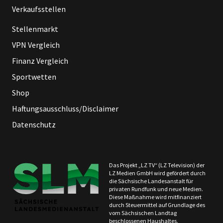
Verkaufsstellen
Stellenmarkt
VPN Vergleich
Finanz Vergleich
Sportwetten
Shop
Haftungsausschluss/Disclaimer
Datenschutz
Das Projekt „LZ TV“ (LZ Television) der
LZ Medien GmbH wird gefördert durch
die Sächsische Landesanstalt für
privaten Rundfunk und neue Medien.
Diese Maßnahme wird mitfinanziert
durch Steuermittel auf Grundlage des
vom Sächsischen Landtag
beschlossenen Haushaltes.