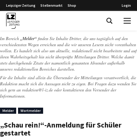
Leipziger Zeitung
Stellenmarkt
Shop
Login
Leipziger Zeitung
Im Bereich
„Melder“
finden Sie Inhalte Dritter, die uns tagtäglich auf den
verschiedensten Wegen erreichen und die wir unseren Lesern nicht vorenthalten
wollen. Es handelt sich also um aktuelle, redaktionell nicht bearbeitete und auf
ihren Wahrheitsgehalt hin nicht überprüfte Mitteilungen Dritter. Welche damit
stets durchgehende Zitate der namentlich genannten Absender außerhalb
unseres redaktionellen Bereiches darstellen.
Für die Inhalte sind allein die Übersender der Mitteilungen verantwortlich, die
Redaktion macht sich die Aussagen nicht zu eigen. Bei Fragen dazu wenden Sie
sich gern an
redaktion@l-iz.de
oder kontaktieren den Versender der
Informationen.
Melder
Wortmelder
„Schau rein!“-Anmeldung für Schüler
gestartet