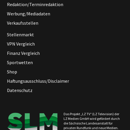
Redaktion/Terminredaktion
Werbung/Mediadaten
Verkaufsstellen
Stellenmarkt
VPN Vergleich
Finanz Vergleich
Sportwetten
Shop
Haftungsausschluss/Disclaimer
Datenschutz
Das Projekt „LZ TV“ (LZ Television) der
LZ Medien GmbH wird gefördert durch
die Sächsische Landesanstalt für
privaten Rundfunk und neue Medien.