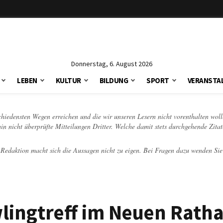
Donnerstag, 6. August 2026
LEBEN
KULTUR
BILDUNG
SPORT
VERANSTA
schiedensten Wegen erreichen und die wir unseren Lesern nicht vorenthalten woll
hin nicht überprüfte Mitteilungen Dritter. Welche damit stets durchgehende Zita
e Redaktion macht sich die Aussagen nicht zu eigen. Bei Fragen dazu wenden Sie
ingtreff im Neuen Rath