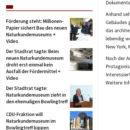
Dokumentar
Anhand sel
Förderung steht: Millionen-
Gebäudes g
Papier sichert Bau des neuen
das archite
Naturkundemuseums +
lebendig w
Video
New York, 
Der Stadtrat tagte: Beim
neuen Naturkundemuseum
Nach der A
droht erst einmal kein
Protagonis
Ausfall der Fördermittel +
Interessier
Video
Weitere In
Der Stadtrat tagte:
Naturkundemuseum zieht in
den ehemaligen Bowlingtreff
CDU-Fraktion will
Naturkundemuseum im
Bowlingtreff kippen