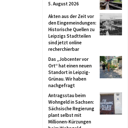
5. August 2026
Akten aus der Zeit vor
den Eingemeindungen:
Historische Quellen zu
Leipzigs Stadtteilen
sind jetzt online
recherchierbar
Das „Jobcenter vor
Ort“ hat einen neuen
Standort in Leipzig-
Grünau. Wir haben
nachgefragt
Antragsstau beim
Wohngeld in Sachsen:
Sächsische Regierung
plant selbst mit
Millionen-Kürzungen