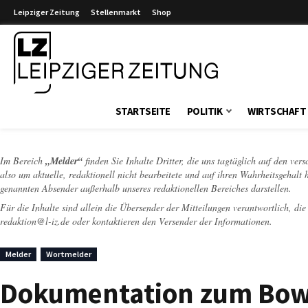
Leipziger Zeitung
Stellenmarkt
Shop
Leipziger Zeitung
STARTSEITE
POLITIK
WIRTSCHAFT
Im Bereich
„Melder“
finden Sie Inhalte Dritter, die uns tagtäglich auf den ver
also um aktuelle, redaktionell nicht bearbeitete und auf ihren Wahrheitsgehalt 
genannten Absender außerhalb unseres redaktionellen Bereiches darstellen.
Für die Inhalte sind allein die Übersender der Mitteilungen verantwortlich, di
redaktion@l-iz.de
oder kontaktieren den Versender der Informationen.
Melder
Wortmelder
Dokumentation zum Bowl