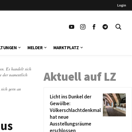
Login
LTUNGEN
MELDER
MARKTPLATZ
en. Es handelt sich
Aktuell auf LZ
te der namentlich
 sich gern an
Licht ins Dunkel der
Gewölbe:
Völkerschlachtdenkmal
hat neue
aus
Ausstellungsräume
erschlossen