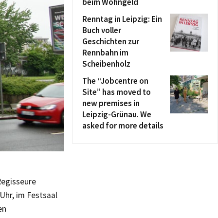
beim Wohngeld
Renntag in Leipzig: Ein
Buch voller
Geschichten zur
Rennbahn im
Scheibenholz
The “Jobcentre on
Site” has moved to
new premises in
Leipzig-Grünau. We
asked for more details
Regisseure
Uhr, im Festsaal
en