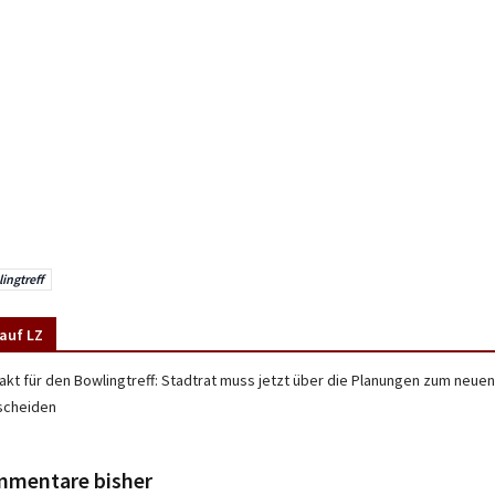
ingtreff
auf LZ
takt für den Bowlingtreff: Stadtrat muss jetzt über die Planungen zum ne
scheiden
mmentare bisher