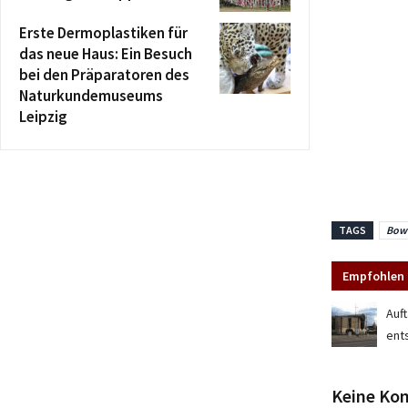
Erste Dermoplastiken für
das neue Haus: Ein Besuch
bei den Präparatoren des
Naturkundemuseums
Leipzig
TAGS
Bowl
Empfohlen 
Auf
ent
Keine Ko