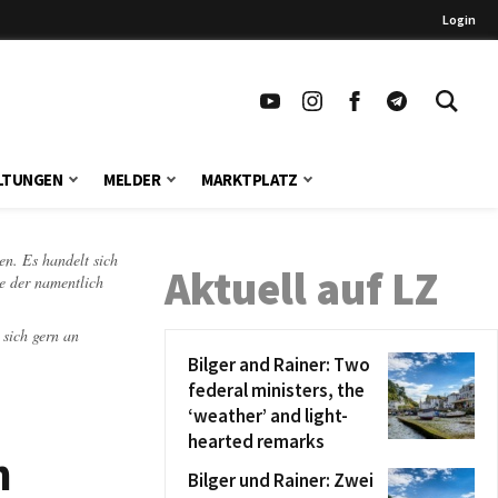
Login
LTUNGEN
MELDER
MARKTPLATZ
en. Es handelt sich
Aktuell auf LZ
te der namentlich
 sich gern an
Bilger and Rainer: Two
federal ministers, the
‘weather’ and light-
hearted remarks
n
Bilger und Rainer: Zwei