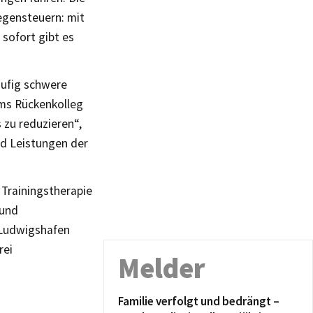
egensteuern: mit
sofort gibt es
ufig schwere
mms Rückenkolleg
 zu reduzieren“,
nd Leistungen der
 Trainingstherapie
 und
 Ludwigshafen
rei
Melder
Familie verfolgt und bedrängt –