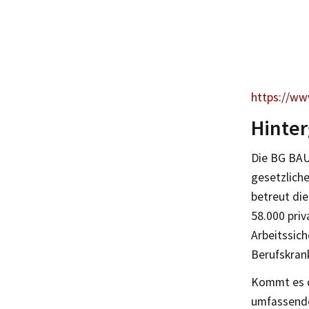
https://ww
Hinter
Die BG BAU
gesetzliche
betreut die
58.000 pri
Arbeitssich
Berufskran
Kommt es d
umfassende