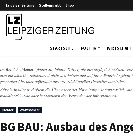
Leipziger Zeitung
Stellenmarkt
Shop
Leipziger Zeitung
STARTSEITE
POLITIK
WIRTSCHAFT
Im Bereich
„Melder“
finden Sie Inhalte Dritter, die uns tagtäglich auf den ver
also um aktuelle, redaktionell nicht bearbeitete und auf ihren Wahrheitsgehalt 
genannten Absender außerhalb unseres redaktionellen Bereiches darstellen.
Für die Inhalte sind allein die Übersender der Mitteilungen verantwortlich, di
redaktion@l-iz.de
oder kontaktieren den Versender der Informationen.
Melder
Wortmelder
BG BAU: Ausbau des Ang