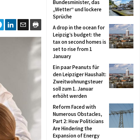
Bundesminister, das
„Wetter“ und lockere
Sprüche
A drop in the ocean for
Leipzig’s budget: the
tax on second homes is
set to rise from 1
January
Ein paar Peanuts für
den Leipziger Haushalt:
Zweitwohnungsteuer
soll zum 1. Januar
erhöht werden
Reform Faced with
Numerous Obstacles,
Part 2: How Politicians
Are Hindering the
Expansion of Energy