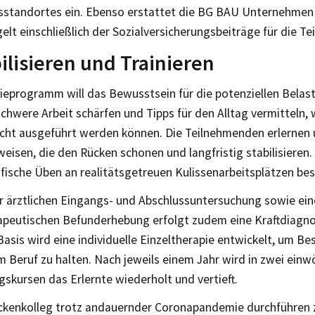
sstandortes ein. Ebenso erstattet die BG BAU Unternehmen
elt einschließlich der Sozialversicherungsbeiträge für die T
ilisieren und Trainieren
ieprogramm will das Bewusstsein für die potenziellen Belas
schwere Arbeit schärfen und Tipps für den Alltag vermitteln, 
cht ausgeführt werden können. Die Teilnehmenden erlernen
eisen, die den Rücken schonen und langfristig stabilisieren.
ifische Üben an realitätsgetreuen Kulissenarbeitsplätzen be
r ärztlichen Eingangs- und Abschlussuntersuchung sowie ein
apeutischen Befunderhebung erfolgt zudem eine Kraftdiagno
Basis wird eine individuelle Einzeltherapie entwickelt, um Be
m Beruf zu halten. Nach jeweils einem Jahr wird in zwei ein
gskursen das Erlernte wiederholt und vertieft.
kenkolleg trotz andauernder Coronapandemie durchführen 