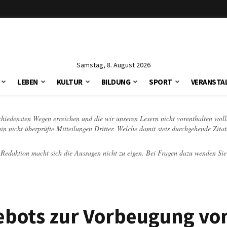
Samstag, 8. August 2026
LEBEN
KULTUR
BILDUNG
SPORT
VERANSTA
schiedensten Wegen erreichen und die wir unseren Lesern nicht vorenthalten woll
hin nicht überprüfte Mitteilungen Dritter. Welche damit stets durchgehende Zita
e Redaktion macht sich die Aussagen nicht zu eigen. Bei Fragen dazu wenden Sie
ebots zur Vorbeugung vo