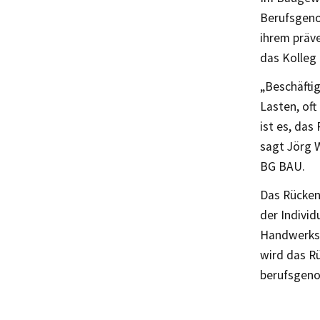
Berufsgenos
ihrem präv
das Kolleg 
„Beschäfti
Lasten, of
ist es, das
sagt Jörg 
BG BAU.
Das Rückenk
der Individ
Handwerksb
wird das R
berufsgeno