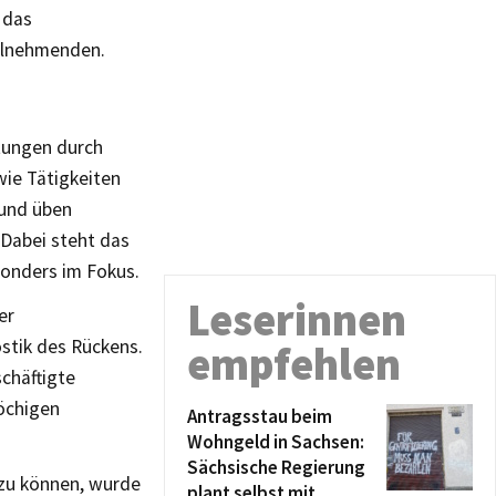
 das
eilnehmenden.
tungen durch
wie Tätigkeiten
 und üben
 Dabei steht das
sonders im Fokus.
Leserinnen
er
stik des Rückens.
empfehlen
schäftigte
wöchigen
Antragsstau beim
Wohngeld in Sachsen:
Sächsische Regierung
zu können, wurde
plant selbst mit