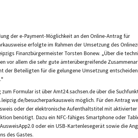
dung der e-Payment-Möglichkeit an den Online-Antrag für
rkausweise erfolgte im Rahmen der Umsetzung des Online
Leipzigs Finanzbürgermeister Torsten Bonew. „Über die tech
ren vor allem die sehr gute ämterübergreifende Zusammenar
 der Beteiligten für die gelungene Umsetzung entscheide
.“
 zum Formular ist über Amt24.sachsen.de über die Suchfunkt
.leipzig.de/besucherparkausweis möglich. Für den Antrag we
weis oder der elektronische Aufenthaltstitel mit aktivierter
ktion benötigt. Dazu ein NFC-fähiges Smartphone oder Table
n AusweisApp2.0 oder ein USB-Kartenlesegerät sowie die Ang
ns des Gastes.