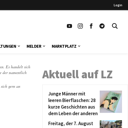
Login
LTUNGEN
MELDER
MARKTPLATZ
en. Es handelt sich
Aktuell auf LZ
te der namentlich
 sich gern an
Junge Männer mit
leeren Bierflaschen: 28
kurze Geschichten aus
dem Leben der anderen
Freitag, der 7. August