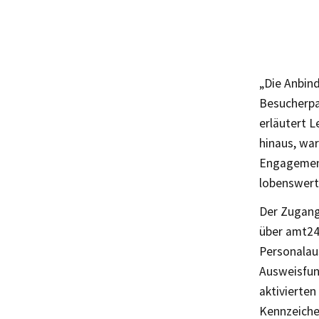
„Die Anbin
Besucherpa
erläutert 
hinaus, wa
Engagement
lobenswert
Der Zugang
über amt24
Personalaus
Ausweisfun
aktivierte
Kennzeiche