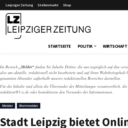
Leipziger Zeitung
Stellenmarkt
Shop
Leipziger Zeitung
STARTSEITE
POLITIK
WIRTSCHAFT
Im Bereich
„Melder“
finden Sie Inhalte Dritter, die uns tagtäglich auf den ver
also um aktuelle, redaktionell nicht bearbeitete und auf ihren Wahrheitsgehalt 
genannten Absender außerhalb unseres redaktionellen Bereiches darstellen.
Für die Inhalte sind allein die Übersender der Mitteilungen verantwortlich, di
redaktion@l-iz.de
oder kontaktieren den Versender der Informationen.
Melder
Wortmelder
Stadt Leipzig bietet Onl