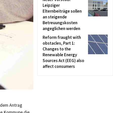
Leipziger
Elternbeiträge sollen
an steigende
Betreuungskosten
angeglichen werden
Reform fraught with
obstacles, Part 1:
Changes to the
Renewable Energy
Sources Act (EEG) also
affect consumers
t dem Antrag
sche Kommune die