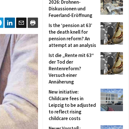
2026: Drohnen-
Diskussionen und
Feuerland-Eröffnung
Is the ‘pension at 63’
the death knell for
pension reform? An
attempt at an analysis
Ist die „Rente mit 63“
der Tod der
Rentenreform?
Versuch einer
Annäherung
New initiative:
Childcare fees in
Leipzig to be adjusted
to reflect rising
childcare costs
Neuer Vorstoß: