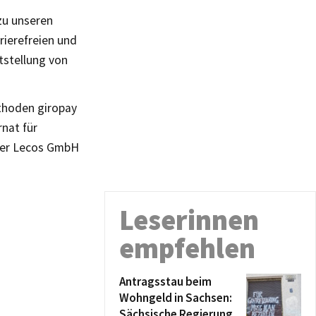
zu unseren
rierefreien und
tstellung von
thoden giropay
nat für
der Lecos GmbH
Leserinnen
empfehlen
Antragsstau beim
Wohngeld in Sachsen:
Sächsische Regierung