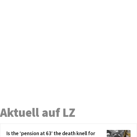
Aktuell auf LZ
Is the ‘pension at 63’ the death knell for