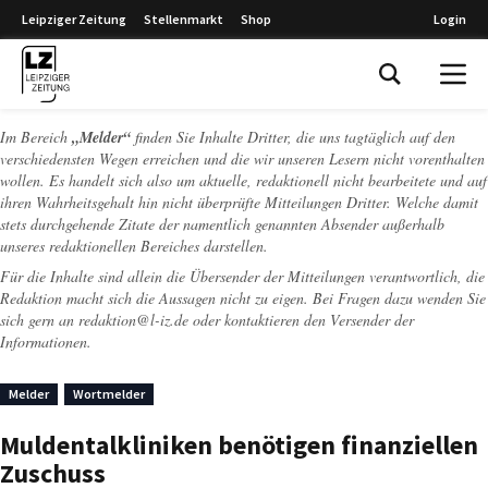
Leipziger Zeitung
Stellenmarkt
Shop
Login
Leipziger Zeitung
Im Bereich
„Melder“
finden Sie Inhalte Dritter, die uns tagtäglich auf den
verschiedensten Wegen erreichen und die wir unseren Lesern nicht vorenthalten
wollen. Es handelt sich also um aktuelle, redaktionell nicht bearbeitete und auf
ihren Wahrheitsgehalt hin nicht überprüfte Mitteilungen Dritter. Welche damit
stets durchgehende Zitate der namentlich genannten Absender außerhalb
unseres redaktionellen Bereiches darstellen.
Für die Inhalte sind allein die Übersender der Mitteilungen verantwortlich, die
Redaktion macht sich die Aussagen nicht zu eigen. Bei Fragen dazu wenden Sie
sich gern an
redaktion@l-iz.de
oder kontaktieren den Versender der
Informationen.
Melder
Wortmelder
Muldentalkliniken benötigen finanziellen
Zuschuss