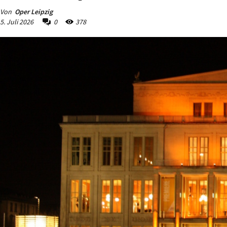
Von
Oper Leipzig
5. Juli 2026
0
378