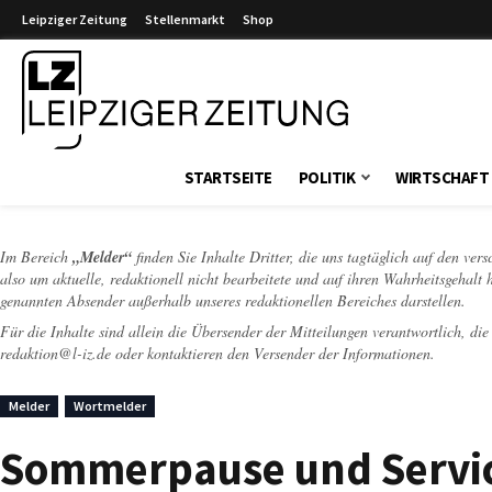
Leipziger Zeitung
Stellenmarkt
Shop
Leipziger Zeitung
STARTSEITE
POLITIK
WIRTSCHAFT
Im Bereich
„Melder“
finden Sie Inhalte Dritter, die uns tagtäglich auf den ver
also um aktuelle, redaktionell nicht bearbeitete und auf ihren Wahrheitsgehalt 
genannten Absender außerhalb unseres redaktionellen Bereiches darstellen.
Für die Inhalte sind allein die Übersender der Mitteilungen verantwortlich, di
redaktion@l-iz.de
oder kontaktieren den Versender der Informationen.
Melder
Wortmelder
Sommerpause und Service