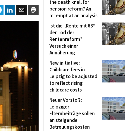
the death knell for
pension reform? An
attempt at an analysis
Ist die „Rente mit 63“
der Tod der
Rentenreform?
Versuch einer
Annäherung
New initiative:
Childcare fees in
Leipzig to be adjusted
to reflect rising
childcare costs
Neuer Vorstoß:
Leipziger
Elternbeiträge sollen
an steigende
Betreuungskosten