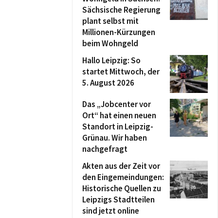
Sächsische Regierung
plant selbst mit
Millionen-Kürzungen
beim Wohngeld
Hallo Leipzig: So
startet Mittwoch, der
5. August 2026
Das „Jobcenter vor
Ort“ hat einen neuen
Standort in Leipzig-
Grünau. Wir haben
nachgefragt
Akten aus der Zeit vor
den Eingemeindungen:
Historische Quellen zu
Leipzigs Stadtteilen
sind jetzt online