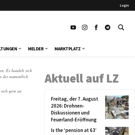
Login
LTUNGEN
MELDER
MARKTPLATZ
en. Es handelt sich
Aktuell auf LZ
te der namentlich
 sich gern an
Freitag, der 7. August
2026: Drohnen-
Diskussionen und
Feuerland-Eröffnung
Is the ‘pension at 63’