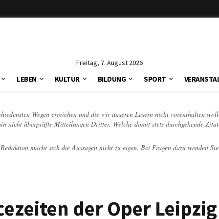
Freitag, 7. August 2026
LEBEN
KULTUR
BILDUNG
SPORT
VERANSTA
schiedensten Wegen erreichen und die wir unseren Lesern nicht vorenthalten woll
hin nicht überprüfte Mitteilungen Dritter. Welche damit stets durchgehende Zita
e Redaktion macht sich die Aussagen nicht zu eigen. Bei Fragen dazu wenden Sie
zeiten der Oper Leipzig