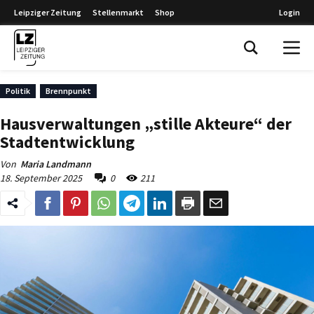
Leipziger Zeitung
Stellenmarkt
Shop
Login
Leipziger Zeitung
Politik
Brennpunkt
Hausverwaltungen „stille Akteure“ der
Stadtentwicklung
Von
Maria Landmann
18. September 2025
0
211