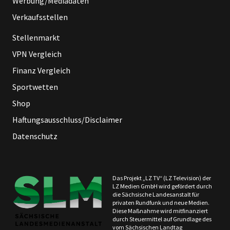
Werbung/Mediadaten
Verkaufsstellen
Stellenmarkt
VPN Vergleich
Finanz Vergleich
Sportwetten
Shop
Haftungsausschluss/Disclaimer
Datenschutz
Das Projekt „LZ TV“ (LZ Television) der
LZ Medien GmbH wird gefördert durch
die Sächsische Landesanstalt für
privaten Rundfunk und neue Medien.
Diese Maßnahme wird mitfinanziert
durch Steuermittel auf Grundlage des
vom Sächsischen Landtag