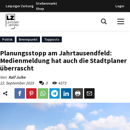
Stellenmarkt
Leipziger Zeitung
Login
Shop
Leipziger Zeitung
Politik
Brennpunkt
Topposts
Planungsstopp am Jahrtausendfeld:
Medienmeldung hat auch die Stadtplaner
überrascht
Von
Ralf Julke
22. September 2025
0
4373