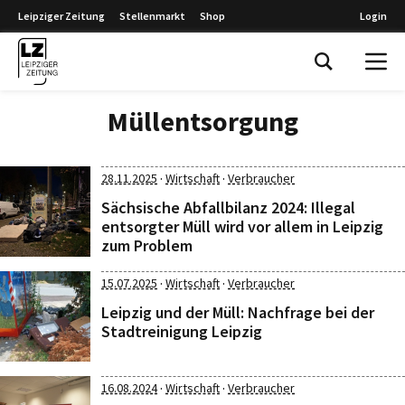
Leipziger Zeitung
Stellenmarkt
Shop
Login
Leipziger Zeitung
Müllentsorgung
·
·
28.11.2025
Wirtschaft
Verbraucher
Sächsische Abfallbilanz 2024: Illegal
entsorgter Müll wird vor allem in Leipzig
zum Problem
·
·
15.07.2025
Wirtschaft
Verbraucher
Leipzig und der Müll: Nachfrage bei der
Stadtreinigung Leipzig
·
·
16.08.2024
Wirtschaft
Verbraucher