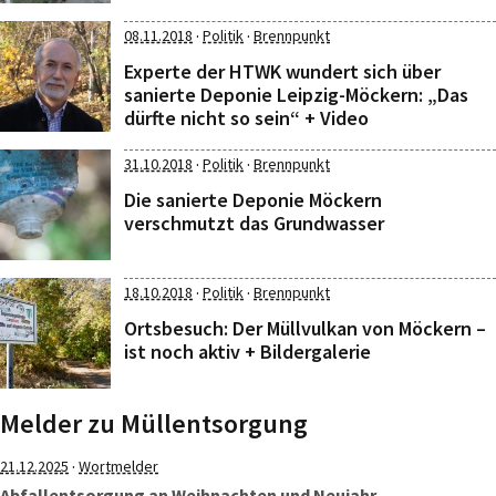
·
·
08.11.2018
Politik
Brennpunkt
Experte der HTWK wundert sich über
sanierte Deponie Leipzig-Möckern: „Das
dürfte nicht so sein“ + Video
·
·
31.10.2018
Politik
Brennpunkt
Die sanierte Deponie Möckern
verschmutzt das Grundwasser
·
·
18.10.2018
Politik
Brennpunkt
Ortsbesuch: Der Müllvulkan von Möckern –
ist noch aktiv + Bildergalerie
Melder zu Müllentsorgung
·
21.12.2025
Wortmelder
Abfallentsorgung an Weihnachten und Neujahr