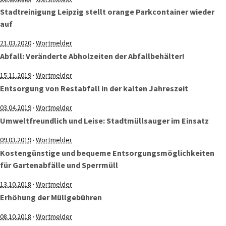
Stadtreinigung Leipzig stellt orange Parkcontainer wieder
auf
·
21.03.2020
Wortmelder
Abfall: Veränderte Abholzeiten der Abfallbehälter!
·
15.11.2019
Wortmelder
Entsorgung von Restabfall in der kalten Jahreszeit
·
03.04.2019
Wortmelder
Umweltfreundlich und Leise: Stadtmüllsauger im Einsatz
·
09.03.2019
Wortmelder
Kostengünstige und bequeme Entsorgungsmöglichkeiten
für Gartenabfälle und Sperrmüll
·
13.10.2018
Wortmelder
Erhöhung der Müllgebühren
·
08.10.2018
Wortmelder