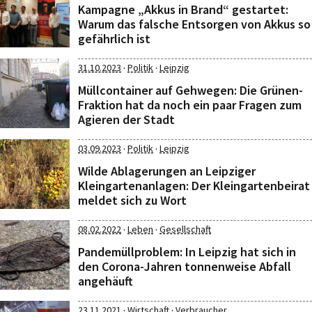
Kampagne „Akkus in Brand“ gestartet:
Warum das falsche Entsorgen von Akkus so
gefährlich ist
·
·
31.10.2023
Politik
Leipzig
Müllcontainer auf Gehwegen: Die Grünen-
Fraktion hat da noch ein paar Fragen zum
Agieren der Stadt
·
·
03.09.2023
Politik
Leipzig
Wilde Ablagerungen an Leipziger
Kleingartenanlagen: Der Kleingartenbeirat
meldet sich zu Wort
·
·
08.02.2022
Leben
Gesellschaft
Pandemüllproblem: In Leipzig hat sich in
den Corona-Jahren tonnenweise Abfall
angehäuft
·
·
23.11.2021
Wirtschaft
Verbraucher