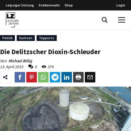
Leipziger Zeitung
Stellenmarkt
Shop
Login
Leipziger Zeitung
Politik
Sachsen
Topposts
Die Delitzscher Dioxin-Schleuder
Von
Michael Billig
13. April 2019
0
374