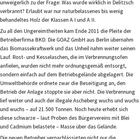
unweigerlich zu der Frage: Was wurde wirklich in Delitzsch
verbrannt? Erlaubt war nur naturbelassenes bis wenig
behandeltes Holz der Klassen A I und A II.
Zu all den Ungereimtheiten kam Ende 2011 die Pleite der
Betreiberfirma BKD. Die GOAZ GmbH aus Berlin übernahm
das Biomassekraftwerk und das Unheil nahm weiter seinen
Lauf. Rost- und Kesselaschen, die im Verbrennungsofen
anfielen, wurden nicht mehr ordnungsgemäß entsorgt,
sondern einfach auf dem Betriebsgelände abgelagert. Die
Umweltbehörde ordnete zwar die Beseitigung an, den
Betrieb der Anlage stoppte sie aber nicht. Die Verbrennung
lief weiter und auch der illegale Ascheberg wuchs und wuchs
und wuchs – auf 21.500 Tonnen. Noch heute erhebt sich
diese schwarze – laut Proben des Bürgervereins mit Blei
und Cadmium belastete – Masse über das Gelände.
Die neuen Betreiber vernachlässigten nicht nur die