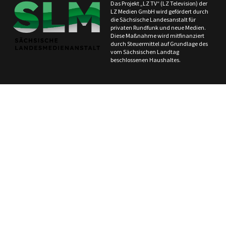
Das Projekt „LZ TV“ (LZ Television) der
LZ Medien GmbH wird gefördert durch
die Sächsische Landesanstalt für
privaten Rundfunk und neue Medien.
Diese Maßnahme wird mitfinanziert
durch Steuermittel auf Grundlage des
vom Sächsischen Landtag
beschlossenen Haushaltes.