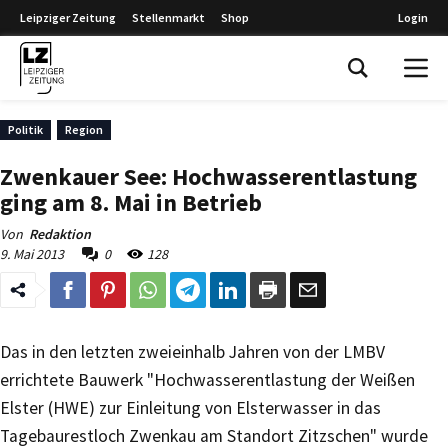
Leipziger Zeitung
Stellenmarkt
Shop
Login
Leipziger Zeitung
Politik
Region
Zwenkauer See: Hochwasserentlastung
ging am 8. Mai in Betrieb
Von
Redaktion
9. Mai 2013
0
128
Das in den letzten zweieinhalb Jahren von der LMBV
errichtete Bauwerk "Hochwasserentlastung der Weißen
Elster (HWE) zur Einleitung von Elsterwasser in das
Tagebaurestloch Zwenkau am Standort Zitzschen" wurde