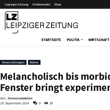
Leipziger Zeitung
Stellenmarkt
Shop
Leipziger Zeitung
STARTSEITE
POLITIK
WIRTSCHAFT
Veranstaltungen
Bühne
Melancholisch bis morbi
Fenster bringt experime
Von
Terminredaktion
29. September 2014
0
39