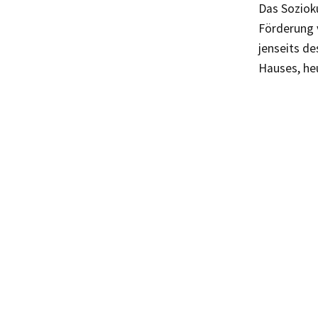
Das Sozioku
Förderung 
jenseits d
Hauses, heu