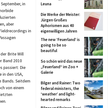
 September, in
Leuna
 morbide
Die Werke der Meister:
duzierten
Jürgen Großes
en, aber
Aphorismen aus 40
ieldrecordings in
eigenwilligen Jahren
 Passagen
The new ‘Feuerland’ is
going to be so
beautiful
der Brite Will
er Band 2010
So schön wird das neue
„Feuerland“ im Zoo +
s passiert: Die
Galerie
e in den USA,
e Bands. Seitdem
Bilger and Rainer: Two
noch von einem
federal ministers, the
‘weather’ and light-
letzten
hearted remarks
ben.