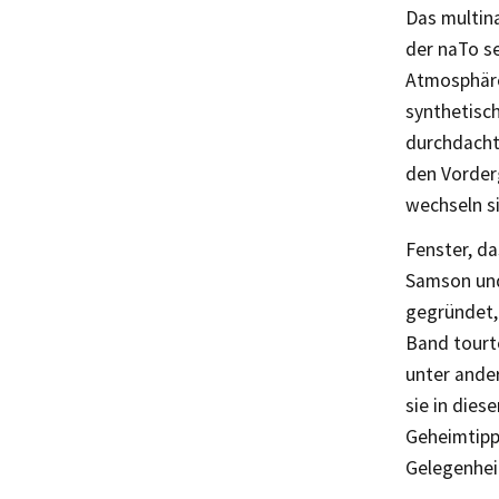
Das multin
der naTo se
Atmosphäre
synthetisch
durchdacht
den Vorder
wechseln si
Fenster, da
Samson und 
gegründet, 
Band tourt
unter ande
sie in dies
Geheimtipp 
Gelegenheit