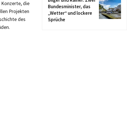
Bilger und Rainer: Zwei
 Konzerte, die
Bundesminister, das
llen Projekten
„Wetter“ und lockere
schichte des
Sprüche
üden.