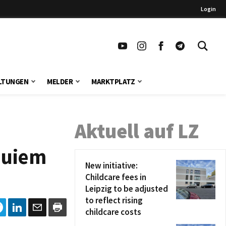
Login
LTUNGEN
MELDER
MARKTPLATZ
Aktuell auf LZ
quiem
New initiative:
Childcare fees in
Leipzig to be adjusted
to reflect rising
childcare costs