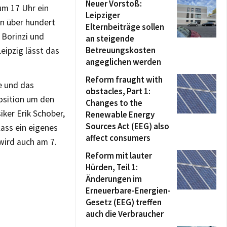
Neuer Vorstoß:
m 17 Uhr ein
Leipziger
on über hundert
Elternbeiträge sollen
Borinzi und
an steigende
Betreuungskosten
eipzig lässt das
angeglichen werden
Reform fraught with
e und das
obstacles, Part 1:
osition um den
Changes to the
ker Erik Schober,
Renewable Energy
Sources Act (EEG) also
lass ein eigenes
affect consumers
wird auch am 7.
Reform mit lauter
Hürden, Teil 1:
Änderungen im
Erneuerbare-Energien-
Gesetz (EEG) treffen
auch die Verbraucher