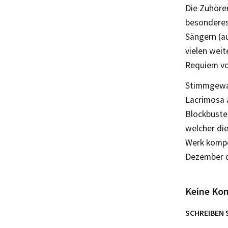
Die Zuhöre
besonderes 
Sängern (a
vielen wei
Requiem vo
Stimmgewal
Lacrimosa 
Blockbuster
welcher die
Werk kompon
Dezember d
Keine Ko
SCHREIBEN 