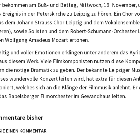
r bekommen am Buß- und Bettag, Mittwoch, 19. November, u
Ereignis in der Peterskirche zu Leipzig zu hören. Ein Chor v
us dem Johann Strauss Chor Leipzig und dem Vokalensemble 
teren), sowie Solisten und dem Robert-Schumann-Orchester L
n Wolfgang Amadeus Mozart ertönen.
tig und voller Emotionen erklingen unter anderem das Kyri
aus diesem Werk. Viele Filmkomponisten nutzen diese Komp
n die nötige Dramatik zu geben. Der bekannte Leipziger Musi
ses wundervolle Konzert leiten wird, hat extra für diesen An
iert, welches sich an die Klänge der Filmmusik anlehnt. Er 
as Babelsberger Filmorchester im Gewandhaus leiten.
mmentare bisher
SIE EINEN KOMMENTAR