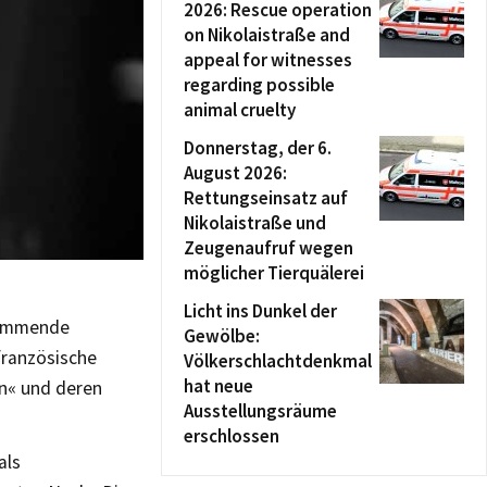
2026: Rescue operation
on Nikolaistraße and
appeal for witnesses
regarding possible
animal cruelty
Donnerstag, der 6.
August 2026:
Rettungseinsatz auf
Nikolaistraße und
Zeugenaufruf wegen
möglicher Tierquälerei
Licht ins Dunkel der
 kommende
Gewölbe:
französische
Völkerschlachtdenkmal
hat neue
en« und deren
Ausstellungsräume
erschlossen
als