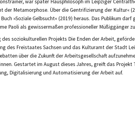
onstrainer, war später Hausphilosoph im Leipziger Centralth
 der Metamorphose. Über die Gentrifizierung der Kultur« (2
 Buch »Soziale Gelbsucht« (2019) heraus. Das Publikum darf 
ume Paoli als gewissermaßen professioneller Müßiggänger zu
 des soziokulturellen Projekts Die Enden der Arbeit, geförde
ung des Freistaates Sachsen und das Kulturamt der Stadt Leipz
Debatten über die Zukunft der Arbeitsgesellschaft aufzunehm
nnen. Gestartet im August dieses Jahres, greift das Projek
ung, Digitalisierung und Automatisierung der Arbeit auf.