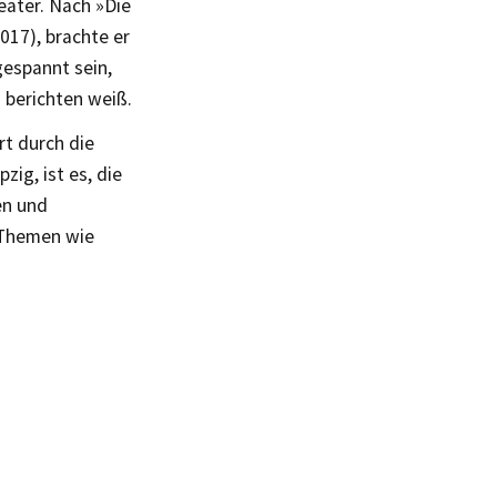
eater. Nach »Die
017), brachte er
gespannt sein,
 berichten weiß.
rt durch die
ig, ist es, die
en und
t Themen wie