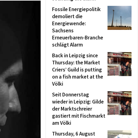
Fossile Energiepolitik
demoliert die
Energiewende:
Sachsens
Erneuerbaren-Branche
schlägt Alarm
Back in Leipzig since
Thursday: the Market
Criers’ Guild is putting
on a fish market at the
Völki
Seit Donnerstag
wieder in Leipzig: Gilde
der Marktschreier
gastiert mit Fischmarkt
am Völki
Thursday, 6 August