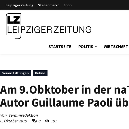
Leipziger Zeitung
Stellenmarkt
Shop
Leipziger Zeitung
STARTSEITE
POLITIK
WIRTSCHAFT
Veranstaltungen
Bühne
Am 9.Obktober in der naT
Autor Guillaume Paoli ü
Von
Terminredaktion
6. Oktober 2019
0
191