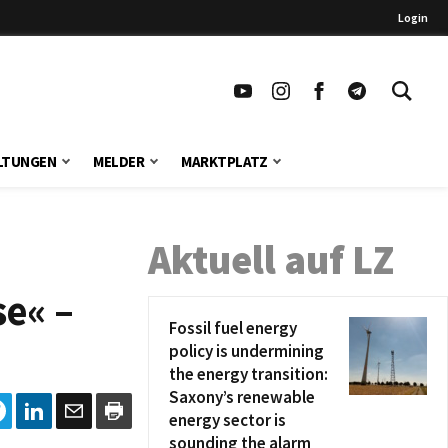
Login
LTUNGEN
MELDER
MARKTPLATZ
Aktuell auf LZ
se« –
Fossil fuel energy
policy is undermining
the energy transition:
Saxony’s renewable
energy sector is
sounding the alarm