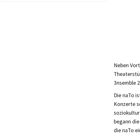
Neben Vort
Theaterstü
3nsemble 2
Die naTo is
Konzerte s
soziokultur
begann die
die naTo ei