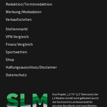
Redaktion/Terminredaktion
Werbung/Mediadaten
Verkaufsstellen
Stellenmarkt
VPN Vergleich
Finanz Vergleich
Sportwetten
Shop
Haftungsausschluss/Disclaimer
Datenschutz
Das Projekt „LZ TV“ (LZ Television) der
LZ Medien GmbH wird gefördert durch
die Sächsische Landesanstalt für
privaten Rundfunk und neue Medien.