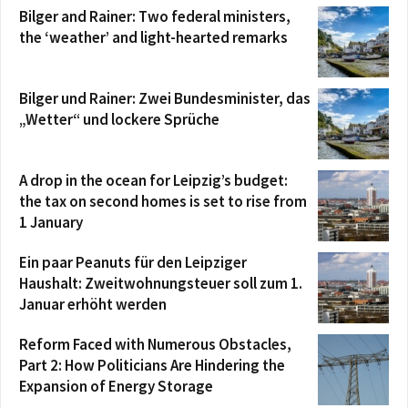
Bilger and Rainer: Two federal ministers,
the ‘weather’ and light-hearted remarks
Bilger und Rainer: Zwei Bundesminister, das
„Wetter“ und lockere Sprüche
A drop in the ocean for Leipzig’s budget:
the tax on second homes is set to rise from
1 January
Ein paar Peanuts für den Leipziger
Haushalt: Zweitwohnungsteuer soll zum 1.
Januar erhöht werden
Reform Faced with Numerous Obstacles,
Part 2: How Politicians Are Hindering the
Expansion of Energy Storage